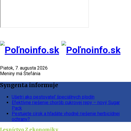
Piatok, 7. augusta 2026
Meniny má Štefánia
Syngenta informuje
Ušetri ako pestovateľ špeciálnych plodín
Efektívne riešenie chorôb cukrovej repy – nový Sugar
Pack
Pestujete cirok a hľadáte vhodné riešenie herbicídnej
ochrany?
Lesníctvo
Z ekonomiky