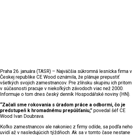
Praha 26. januára (TASR) – Najväčšia súkromná lesnícka firma v
Českej republike CE Wood oznámila, že plánuje prepustiť
všetkých svojich zamestnancov. Pre zlínsku skupinu ich pritom
v súčasnosti pracuje v niekoľkých závodoch viac než 2000.
Informuje o tom dnes český denník Hospodářské noviny (HN).
“Začali sme rokovania s úradom práce a odbormi, čo je
predstupeň k hromadnému prepúšťaniu,”
povedal šéf CE
Wood Ivan Doubrava.
Koľko zamestnancov ale nakoniec z firmy odíde, sa podľa neho
uvidí až v nasledujúcich týždňoch. Ak sa v tomto čase nestane