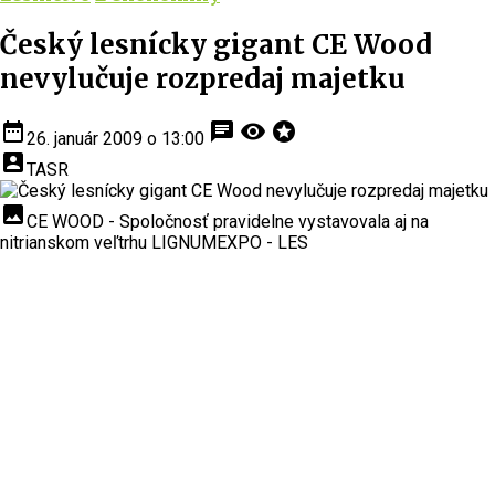
Český lesnícky gigant CE Wood
nevylučuje rozpredaj majetku
date_range
chat
visibility
stars
26. január 2009 o 13:00
account_box
TASR
insert_photo
CE WOOD - Spoločnosť pravidelne vystavovala aj na
nitrianskom veľtrhu LIGNUMEXPO - LES