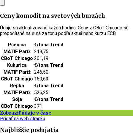
Ceny komodít na svetových burzách
Údaje sú aktualizované každú hodinu. Ceny z CBoT Chicago sú
prepočítané na eurá za tonu podľa aktuálneho kurzu ECB.
Pšenica
€/tona
Trend
MATIF Paríž
219,75
CBoT Chicago
201,19
Kukurica
€/tona
Trend
MATIF Paríž
246,50
CBoT Chicago
150,63
Repka
€/tona
Trend
MATIF Paríž
526,25
Sója
€/tona
Trend
CBoT Chicago
371
Zobraziť údaje v čase
Pridať na web stránku
Najbližšie podujatia