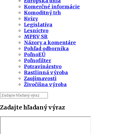
Európska únia
Komerčné informácie
Komoditný trh
Kvízy
Legislatíva
Lesníctvo
MPRV SR
Názory a komentáre
Pohľad odborníka
PoľnoEÚ
Poľnofilter
Potravinárstvo
Rastlinná výroba
Zaujímavosti
Živočíšna výroba
Zadajte hľadaný výraz