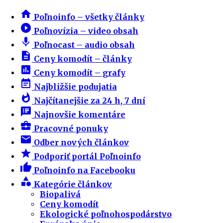
home
Poľnoinfo – všetky články
play_circle_filled
Poľnovízia – video obsah
mic
Poľnocast – audio obsah
description
Ceny komodít – články
insert_chart
Ceny komodít – grafy
event_note
Najbližšie podujatia
whatshot
Najčítanejšie za 24 h, 7 dní
speaker_notes
Najnovšie komentáre
business_center
Pracovné ponuky
email
Odber nových článkov
star
Podporiť portál Poľnoinfo
thumb_up
Poľnoinfo na Facebooku
category
Kategórie článkov
Biopalivá
Ceny komodít
Ekologické poľnohospodárstvo