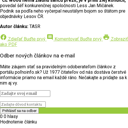
“CE Wood nemá žiadnu šancu prežiť, je v príliš zlej kondícii,”
povedal šéf konkurenčnej spoločnosti Less Jan Mičánek.
Podnik sa podľa neho vyčerpal neustálym bojom so štátom pre
objednávky Lesov ČR.
Autor článku:
TASR
facebook
comment
print
Zdieľať
Buďte prvý
Komentovať
Buďte prvý
Zobraziť
ako PDF
Odber nových článkov na e-mail
Máte záujem stať sa pravidelným odoberateľom článkov z
portálu poľnoinfo.sk? Už 1977 čitateľov od nás dostáva čerstvé
informácie priamo na email každé ráno. Nečakajte a pridajte sa k
nim aj vy.
0
0
hlasy
Hodnotenie článku