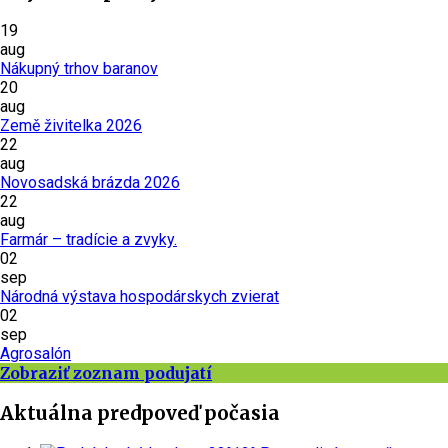
19
aug
Nákupný trhov baranov
20
aug
Země živitelka 2026
22
aug
Novosadská brázda 2026
22
aug
Farmár – tradície a zvyky.
02
sep
Národná výstava hospodárskych zvierat
02
sep
Agrosalón
Zobraziť zoznam podujatí
Aktuálna predpoveď počasia