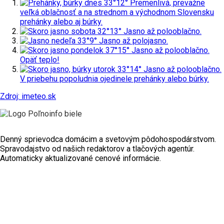
dnes
33°
12°
Premenlivá, prevažne
veľká oblačnosť a na strednom a východnom Slovensku
prehánky alebo aj búrky.
sobota
32°
13°
Jasno až polooblačno.
nedeľa
33°
9°
Jasno až polojasno.
pondelok
37°
15°
Jasno až polooblačno.
Opäť teplo!
utorok
33°
14°
Jasno až polooblačno.
V priebehu popoludnia ojedinele prehánky alebo búrky.
Zdroj: imeteo.sk
Denný sprievodca domácim a svetovým pôdohospodárstvom.
Spravodajstvo od našich redaktorov a tlačových agentúr.
Automaticky aktualizované cenové informácie.