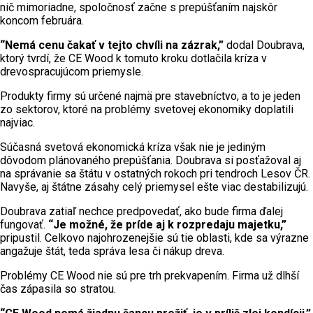
nič mimoriadne, spoločnosť začne s prepúšťaním najskôr
koncom februára.
“Nemá cenu čakať v tejto chvíli na zázrak,”
dodal Doubrava,
ktorý tvrdí, že CE Wood k tomuto kroku dotlačila kríza v
drevospracujúcom priemysle.
Produkty firmy sú určené najmä pre stavebníctvo, a to je jeden
zo sektorov, ktoré na problémy svetovej ekonomiky doplatili
najviac.
Súčasná svetová ekonomická kríza však nie je jediným
dôvodom plánovaného prepúšťania. Doubrava si posťažoval aj
na správanie sa štátu v ostatných rokoch pri tendroch Lesov ČR.
Navyše, aj štátne zásahy celý priemysel ešte viac destabilizujú.
Doubrava zatiaľ nechce predpovedať, ako bude firma ďalej
fungovať.
“Je možné, že príde aj k rozpredaju majetku,”
pripustil. Celkovo najohrozenejšie sú tie oblasti, kde sa výrazne
angažuje štát, teda správa lesa či nákup dreva.
Problémy CE Wood nie sú pre trh prekvapením. Firma už dlhší
čas zápasila so stratou.