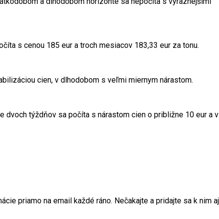
 krátkodobom a dlhodobom horizonte sa nepočíta s výraznejšími
očíta s cenou 185 eur a troch mesiacov 183,33 eur za tonu.
tabilizáciou cien, v dlhodobom s veľmi miernym nárastom.
te dvoch týždňov sa počíta s nárastom cien o približne 10 eur a v
ie priamo na email každé ráno. Nečakajte a pridajte sa k nim aj