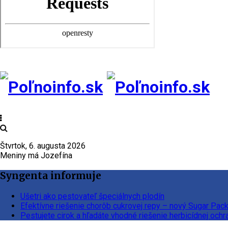
Štvrtok, 6. augusta 2026
Meniny má Jozefína
Syngenta informuje
Ušetri ako pestovateľ špeciálnych plodín
Efektívne riešenie chorôb cukrovej repy – nový Sugar Pac
Pestujete cirok a hľadáte vhodné riešenie herbicídnej ochr