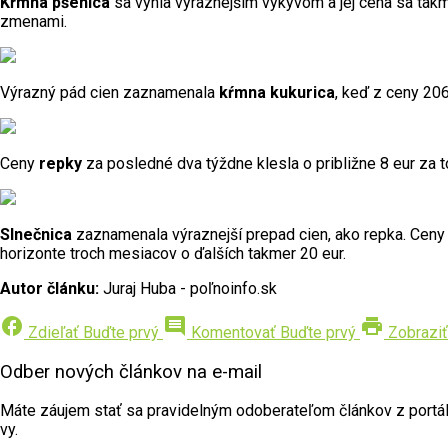
Kŕmna pšenica
sa vyhla výraznejším výkyvom a jej cena sa takm
zmenami.
Výrazný pád cien zaznamenala
kŕmna kukurica
, keď z ceny 20
Ceny
repky
za posledné dva týždne klesla o približne 8 eur za 
Slnečnica
zaznamenala výraznejší prepad cien, ako repka. Ceny p
horizonte troch mesiacov o ďalších takmer 20 eur.
Autor článku:
Juraj Huba - poľnoinfo.sk
facebook
comment
print
Zdieľať
Buďte prvý
Komentovať
Buďte prvý
Zobraziť
Odber nových článkov na e-mail
Máte záujem stať sa pravidelným odoberateľom článkov z portálu 
vy.