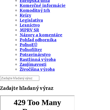
Európska únia
Komerčné informácie
Komoditný trh
Kvízy
Legislatíva
Lesníctvo
MPRV SR
Názory a komentáre
Pohľad odborníka
PoľnoEÚ
Poľnofilter
Potravinárstvo
Rastlinná výroba
Zaujímavosti
Živočíšna výroba
Zadajte hľadaný výraz