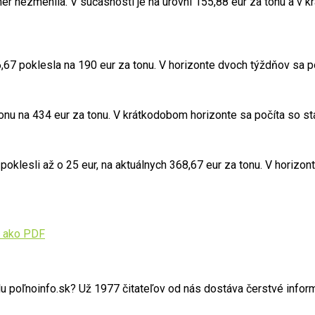
er nezmenila. V súčasnosti je na úrovni 155,88 eur za tonu a v
6,67 poklesla na 190 eur za tonu. V horizonte dvoch týždňov sa p
tonu na 434 eur za tonu. V krátkodobom horizonte sa počíta so s
oklesli až o 25 eur, na aktuálnych 368,67 eur za tonu. V horizon
 ako PDF
poľnoinfo.sk? Už 1977 čitateľov od nás dostáva čerstvé informác