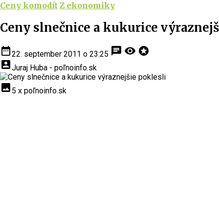
Ceny komodít
Z ekonomiky
Ceny slnečnice a kukurice výraznejš
date_range
chat
visibility
stars
22. september 2011 o 23:25
account_box
Juraj Huba - poľnoinfo.sk
insert_photo
5 x poľnoinfo.sk