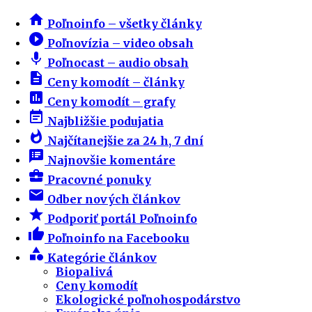
home
Poľnoinfo – všetky články
play_circle_filled
Poľnovízia – video obsah
mic
Poľnocast – audio obsah
description
Ceny komodít – články
insert_chart
Ceny komodít – grafy
event_note
Najbližšie podujatia
whatshot
Najčítanejšie za 24 h, 7 dní
speaker_notes
Najnovšie komentáre
business_center
Pracovné ponuky
email
Odber nových článkov
star
Podporiť portál Poľnoinfo
thumb_up
Poľnoinfo na Facebooku
category
Kategórie článkov
Biopalivá
Ceny komodít
Ekologické poľnohospodárstvo