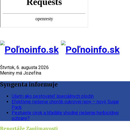
Štvrtok, 6. augusta 2026
Meniny má Jozefína
Syngenta informuje
Ušetri ako pestovateľ špeciálnych plodín
Efektívne riešenie chorôb cukrovej repy – nový Sugar
Pack
Pestujete cirok a hľadáte vhodné riešenie herbicídnej
ochrany?
Reportáže
Zaujímavosti