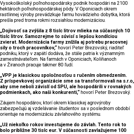
Vysokoškolský poľnohospodársky podnik hospodári na 2100
hektároch poľnohospodárskej pôdy. V Oponiciach okrem
rastlinnej výroby prevádzkuje farmu hovädzieho dobytka, ktorá
prešla pred troma rokmi rozsiahlou modernizáciou.
„Dojivosť sa zvýšila z 8 tisíc litrov mlieka na súčasných 10
tisíc litrov. Samozrejme to súvisí s lepšou kondíciou
zvierat. Modernizácia farmy znížila aj potrebu pracovnej
sily o troch pracovníkov,“
hovorí Peter Brezovský, riaditeľ
podniku, ktorý v zapätí dodáva, že stále patria k významným
zamestnávateľom. Na farmách v Oponiciach, Kolíňanoch
a v Žiranoch pracuje takmer 80 ľudí.
„VPP je klasickou spoločnosťou s ručením obmedzením.
Z príspevkovej organizácie sme sa transformovali na s.r.o,
aby sme neboli závislí od SPU, ale hospodárili v rovnakých
podmienkach, ako naši konkurenti,“
hovorí Peter Brezovský.
Záujem hospodárov, ktorí okrem klasickej agrovýroby
zabezpečujú aj vzdelávanie študentov sa v poslednom období
orientuje na modernizáciu závlahového systému.
„Už niekoľko rokov investujeme do závlah. Tento rok to
bolo približne 30 tisíc eur. V súčasnosti zavlažujeme 100