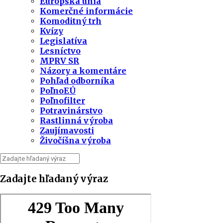
Európska únia
Komerčné informácie
Komoditný trh
Kvízy
Legislatíva
Lesníctvo
MPRV SR
Názory a komentáre
Pohľad odborníka
PoľnoEÚ
Poľnofilter
Potravinárstvo
Rastlinná výroba
Zaujímavosti
Živočíšna výroba
Zadajte hľadaný výraz