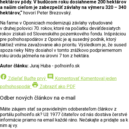
hektárov pôdy. V budúcom roku dosiahneme 200 hektárov
a našim cieľom je zabezpečiť závlahy na výmeru 320 – 340
hektárov,“
hovorí Peter Brezovský.
Na farme v Oponiciach modernizujú závlahy vybudované
v druhej polovici 70. rokov, ktoré na počiatku deväťdesiatych
rokov získali od Slovenského pozemkového fondu. Inšpiráciou
pre poľnohospodárov z Oponíc je aj susedný podnik, ktorý
taktiež vníma zavažovanie ako prioritu. Výsledkom je, že sused
spoza rieky Nitry dosiahol v tomto zrážkovo podpriemernom
roku úrodu jačmeňa na úrovni 7 ton z hektára.
Autor článku:
Juraj Huba - poľnoinfo.sk
facebook
comment
Zdieľať
Buďte prvý
Komentovať
Komentoval jeden
print
poľnohospodár
Zobraziť ako PDF
Odber nových článkov na e-mail
Máte záujem stať sa pravidelným odoberateľom článkov z
portálu poľnoinfo.sk? Už 1977 čitateľov od nás dostáva čerstvé
informácie priamo na email každé ráno. Nečakajte a pridajte sa k
nim aj vy.