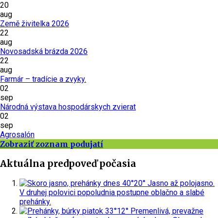
20
aug
Země živitelka 2026
22
aug
Novosadská brázda 2026
22
aug
Farmár – tradície a zvyky.
02
sep
Národná výstava hospodárskych zvierat
02
sep
Agrosalón
Zobraziť zoznam podujatí
Aktuálna predpoveď počasia
dnes
40°
20°
Jasno až polojasno.
V druhej polovici popoludnia postupne oblačno a slabé
prehánky.
piatok
33°
12°
Premenlivá, prevažne