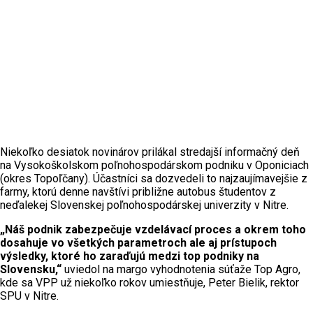
Niekoľko desiatok novinárov prilákal stredajší informačný deň
na Vysokoškolskom poľnohospodárskom podniku v Oponiciach
(okres Topoľčany). Účastníci sa dozvedeli to najzaujímavejšie z
farmy, ktorú denne navštívi približne autobus študentov z
neďalekej Slovenskej poľnohospodárskej univerzity v Nitre.
„Náš podnik zabezpečuje vzdelávací proces a okrem toho
dosahuje vo všetkých parametroch ale aj prístupoch
výsledky, ktoré ho zaraďujú medzi top podniky na
Slovensku,“
uviedol na margo vyhodnotenia súťaže Top Agro,
kde sa VPP už niekoľko rokov umiestňuje, Peter Bielik, rektor
SPU v Nitre.