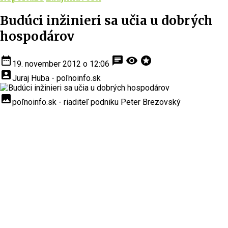
Budúci inžinieri sa učia u dobrých
hospodárov
date_range
chat
visibility
stars
19. november 2012 o 12:06
account_box
Juraj Huba - poľnoinfo.sk
insert_photo
poľnoinfo.sk - riaditeľ podniku Peter Brezovský