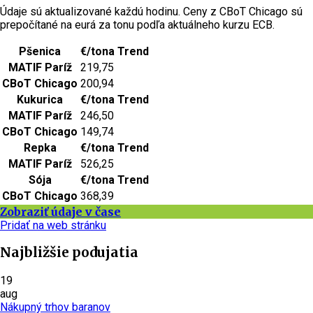
Údaje sú aktualizované každú hodinu. Ceny z CBoT Chicago sú
prepočítané na eurá za tonu podľa aktuálneho kurzu ECB.
Pšenica
€/tona
Trend
MATIF Paríž
219,75
CBoT Chicago
200,94
Kukurica
€/tona
Trend
MATIF Paríž
246,50
CBoT Chicago
149,74
Repka
€/tona
Trend
MATIF Paríž
526,25
Sója
€/tona
Trend
CBoT Chicago
368,39
Zobraziť údaje v čase
Pridať na web stránku
Najbližšie podujatia
19
aug
Nákupný trhov baranov