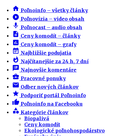
home
Poľnoinfo – všetky články
play_circle_filled
Poľnovízia – video obsah
mic
Poľnocast – audio obsah
description
Ceny komodít – články
insert_chart
Ceny komodít – grafy
event_note
Najbližšie podujatia
whatshot
Najčítanejšie za 24 h, 7 dní
speaker_notes
Najnovšie komentáre
business_center
Pracovné ponuky
email
Odber nových článkov
star
Podporiť portál Poľnoinfo
thumb_up
Poľnoinfo na Facebooku
category
Kategórie článkov
Biopalivá
Ceny komodít
Ekologické poľnohospodárstvo