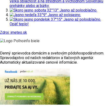
veľká oblačnosť a na strednom a východnom Slovensku
prehánky alebo aj búrky.
sobota
32°
13°
Jasno až polooblačno.
nedeľa
33°
9°
Jasno až polojasno.
pondelok
37°
15°
Jasno až polooblačno.
Opäť teplo!
Zdroj: imeteo.sk
Denný sprievodca domácim a svetovým pôdohospodárstvom.
Spravodajstvo od našich redaktorov a tlačových agentúr.
Automaticky aktualizované cenové informácie.