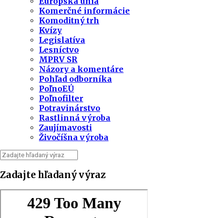
Európska únia
Komerčné informácie
Komoditný trh
Kvízy
Legislatíva
Lesníctvo
MPRV SR
Názory a komentáre
Pohľad odborníka
PoľnoEÚ
Poľnofilter
Potravinárstvo
Rastlinná výroba
Zaujímavosti
Živočíšna výroba
Zadajte hľadaný výraz