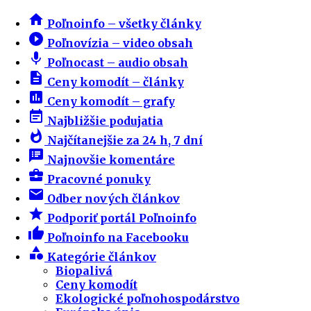
home
Poľnoinfo – všetky články
play_circle_filled
Poľnovízia – video obsah
mic
Poľnocast – audio obsah
description
Ceny komodít – články
insert_chart
Ceny komodít – grafy
event_note
Najbližšie podujatia
whatshot
Najčítanejšie za 24 h, 7 dní
speaker_notes
Najnovšie komentáre
business_center
Pracovné ponuky
email
Odber nových článkov
star
Podporiť portál Poľnoinfo
thumb_up
Poľnoinfo na Facebooku
category
Kategórie článkov
Biopalivá
Ceny komodít
Ekologické poľnohospodárstvo