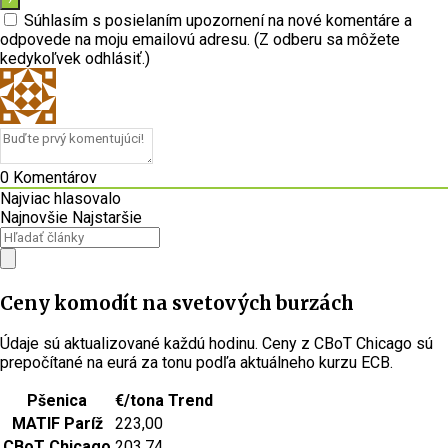
Súhlasím s posielaním upozornení na nové komentáre a
odpovede na moju emailovú adresu. (Z odberu sa môžete
kedykoľvek odhlásiť.)
0
Komentárov
Najviac hlasovalo
Najnovšie
Najstaršie
Ceny komodít na svetových burzách
Údaje sú aktualizované každú hodinu. Ceny z CBoT Chicago sú
prepočítané na eurá za tonu podľa aktuálneho kurzu ECB.
Pšenica
€/tona
Trend
MATIF Paríž
223,00
CBoT Chicago
203,74