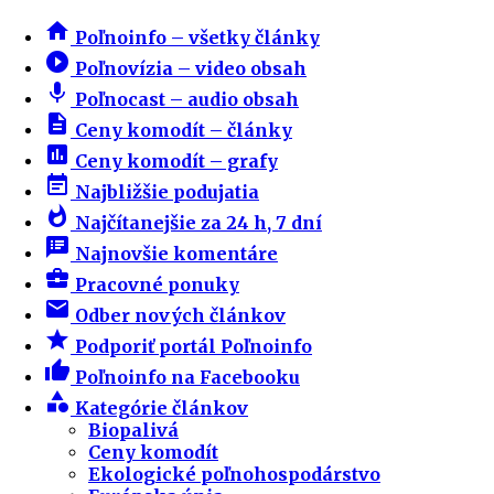
home
Poľnoinfo – všetky články
play_circle_filled
Poľnovízia – video obsah
mic
Poľnocast – audio obsah
description
Ceny komodít – články
insert_chart
Ceny komodít – grafy
event_note
Najbližšie podujatia
whatshot
Najčítanejšie za 24 h, 7 dní
speaker_notes
Najnovšie komentáre
business_center
Pracovné ponuky
email
Odber nových článkov
star
Podporiť portál Poľnoinfo
thumb_up
Poľnoinfo na Facebooku
category
Kategórie článkov
Biopalivá
Ceny komodít
Ekologické poľnohospodárstvo