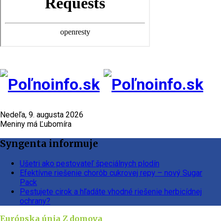
Nedeľa, 9. augusta 2026
Meniny má Ľubomíra
Syngenta informuje
Ušetri ako pestovateľ špeciálnych plodín
Efektívne riešenie chorôb cukrovej repy – nový Sugar
Pack
Pestujete cirok a hľadáte vhodné riešenie herbicídnej
ochrany?
Európska únia
Z domova