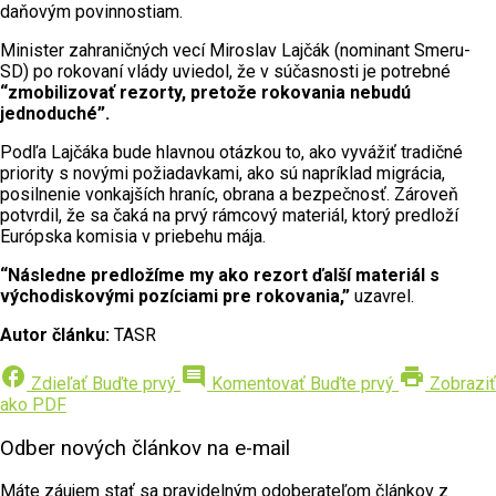
daňovým povinnostiam.
Minister zahraničných vecí Miroslav Lajčák (nominant Smeru-
SD) po rokovaní vlády uviedol, že v súčasnosti je potrebné
“zmobilizovať rezorty, pretože rokovania nebudú
jednoduché”.
Podľa Lajčáka bude hlavnou otázkou to, ako vyvážiť tradičné
priority s novými požiadavkami, ako sú napríklad migrácia,
posilnenie vonkajších hraníc, obrana a bezpečnosť. Zároveň
potvrdil, že sa čaká na prvý rámcový materiál, ktorý predloží
Európska komisia v priebehu mája.
“Následne predložíme my ako rezort ďalší materiál s
východiskovými pozíciami pre rokovania,”
uzavrel.
Autor článku:
TASR
facebook
comment
print
Zdieľať
Buďte prvý
Komentovať
Buďte prvý
Zobraziť
ako PDF
Odber nových článkov na e-mail
Máte záujem stať sa pravidelným odoberateľom článkov z