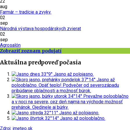
22
aug
Farmár – tradície a zvyky.
02
sep
Národná výstava hospodárskych zvierat
02
sep
Agrosalón
Zobraziť zoznam podujatí
Aktuálna predpoveď počasia
dnes
33°
9°
Jasno až polojasno.
pondelok
37°
14°
Jasno až
polooblačno. Opäť teplo! Podvečer od severozápadu
pribúdanie oblačnosti a možnosť búrok.
utorok
34°
14°
Prevažne polooblačno
a v noci na severe, cez deň najmä na východe možnosť
prehánok. Ojedinele aj búrky.
streda
32°
11°
Jasno až polojasno.
štvrtok
32°
14°
Jasno až polooblačno.
Zdroj: imeteo.sk