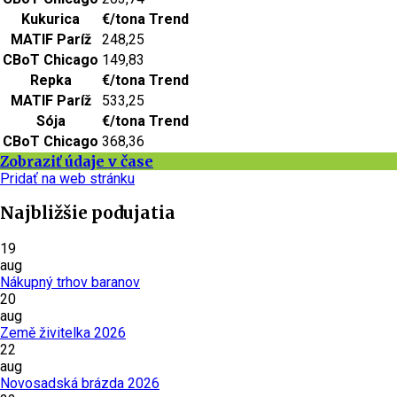
Kukurica
€/tona
Trend
MATIF Paríž
248,25
CBoT Chicago
149,83
Repka
€/tona
Trend
MATIF Paríž
533,25
Sója
€/tona
Trend
CBoT Chicago
368,36
Zobraziť údaje v čase
Pridať na web stránku
Najbližšie podujatia
19
aug
Nákupný trhov baranov
20
aug
Země živitelka 2026
22
aug
Novosadská brázda 2026