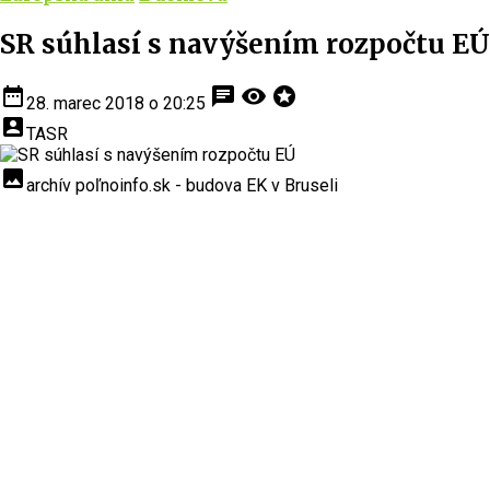
SR súhlasí s navýšením rozpočtu EÚ
date_range
chat
visibility
stars
28. marec 2018 o 20:25
account_box
TASR
insert_photo
archív poľnoinfo.sk - budova EK v Bruseli