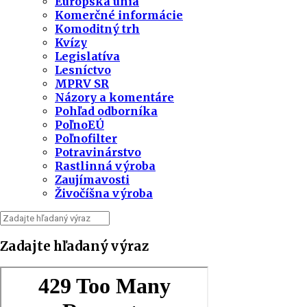
Európska únia
Komerčné informácie
Komoditný trh
Kvízy
Legislatíva
Lesníctvo
MPRV SR
Názory a komentáre
Pohľad odborníka
PoľnoEÚ
Poľnofilter
Potravinárstvo
Rastlinná výroba
Zaujímavosti
Živočíšna výroba
Zadajte hľadaný výraz