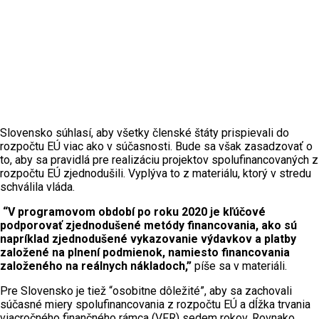
Slovensko súhlasí, aby všetky členské štáty prispievali do
rozpočtu EÚ viac ako v súčasnosti. Bude sa však zasadzovať o
to, aby sa pravidlá pre realizáciu projektov spolufinancovaných z
rozpočtu EÚ zjednodušili. Vyplýva to z materiálu, ktorý v stredu
schválila vláda.
“V programovom období po roku 2020 je kľúčové
podporovať zjednodušené metódy financovania, ako sú
napríklad zjednodušené vykazovanie výdavkov a platby
založené na plnení podmienok, namiesto financovania
založeného na reálnych nákladoch,”
píše sa v materiáli.
Pre Slovensko je tiež “osobitne dôležité”, aby sa zachovali
súčasné miery spolufinancovania z rozpočtu EÚ a dĺžka trvania
viacročného finančného rámca (VFR) sedem rokov. Rovnako