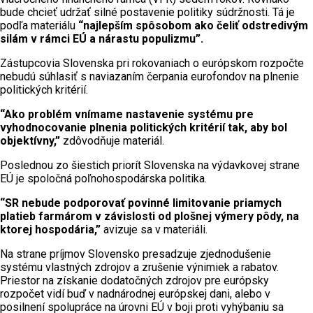
bude chcieť udržať silné postavenie politiky súdržnosti. Tá je
podľa materiálu
“najlepším spôsobom ako čeliť odstredivým
silám v rámci EÚ a nárastu populizmu”.
Zástupcovia Slovenska pri rokovaniach o európskom rozpočte
nebudú súhlasiť s naviazaním čerpania eurofondov na plnenie
politických kritérií.
“Ako problém vnímame nastavenie systému pre
vyhodnocovanie plnenia politických kritérií tak, aby bol
objektívny,”
zdôvodňuje materiál.
Poslednou zo šiestich priorít Slovenska na výdavkovej strane
EÚ je spoločná poľnohospodárska politika.
“SR nebude podporovať povinné limitovanie priamych
platieb farmárom v závislosti od plošnej výmery pôdy, na
ktorej hospodária,”
avizuje sa v materiáli.
Na strane príjmov Slovensko presadzuje zjednodušenie
systému vlastných zdrojov a zrušenie výnimiek a rabatov.
Priestor na získanie dodatočných zdrojov pre európsky
rozpočet vidí buď v nadnárodnej európskej dani, alebo v
posilnení spolupráce na úrovni EÚ v boji proti vyhýbaniu sa