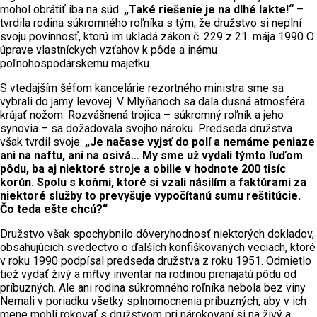
mohol obrátiť iba na súd.
„Také riešenie je na dlhé lakte!“
–
tvrdila rodina súkromného roľníka s tým, že družstvo si neplní
svoju povinnosť, ktorú im ukladá zákon č. 229 z 21. mája 1990 O
úprave vlastníckych vzťahov k pôde a inému
poľnohospodárskemu majetku.
S vtedajším šéfom kancelárie rezortného ministra sme sa
vybrali do jamy levovej. V Mlyňanoch sa dala dusná atmosféra
krájať nožom. Rozvášnená trojica – súkromný roľník a jeho
synovia – sa dožadovala svojho nároku. Predseda družstva
však tvrdil svoje:
„Je načase vyjsť do polí a nemáme peniaze
ani na naftu, ani na osivá… My sme už vydali týmto ľuďom
pôdu, ba aj niektoré stroje a obilie v hodnote 200 tisíc
korún. Spolu s koňmi, ktoré si vzali násilím a faktúrami za
niektoré služby to prevyšuje vypočítanú sumu reštitúcie.
Čo teda ešte chcú?“
Družstvo však spochybnilo dôveryhodnosť niektorých dokladov,
obsahujúcich svedectvo o ďalších konfiškovaných veciach, ktoré
v roku 1990 podpísal predseda družstva z roku 1951. Odmietlo
tiež vydať živý a mŕtvy inventár na rodinou prenajatú pôdu od
príbuzných. Ale ani rodina súkromného roľníka nebola bez viny.
Nemali v poriadku všetky splnomocnenia príbuzných, aby v ich
mene mohli rokovať s družstvom pri nárokovaní si na živý a