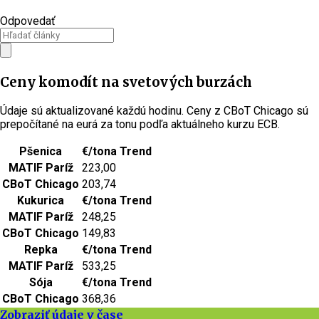
Odpovedať
Ceny komodít na svetových burzách
Údaje sú aktualizované každú hodinu. Ceny z CBoT Chicago sú
prepočítané na eurá za tonu podľa aktuálneho kurzu ECB.
Pšenica
€/tona
Trend
MATIF Paríž
223,00
CBoT Chicago
203,74
Kukurica
€/tona
Trend
MATIF Paríž
248,25
CBoT Chicago
149,83
Repka
€/tona
Trend
MATIF Paríž
533,25
Sója
€/tona
Trend
CBoT Chicago
368,36
Zobraziť údaje v čase