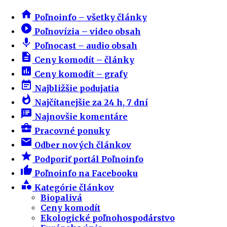
home
Poľnoinfo – všetky články
play_circle_filled
Poľnovízia – video obsah
mic
Poľnocast – audio obsah
description
Ceny komodít – články
insert_chart
Ceny komodít – grafy
event_note
Najbližšie podujatia
whatshot
Najčítanejšie za 24 h, 7 dní
speaker_notes
Najnovšie komentáre
business_center
Pracovné ponuky
email
Odber nových článkov
star
Podporiť portál Poľnoinfo
thumb_up
Poľnoinfo na Facebooku
category
Kategórie článkov
Biopalivá
Ceny komodít
Ekologické poľnohospodárstvo