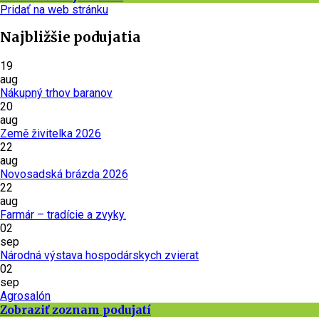
Pridať na web stránku
Najbližšie podujatia
19
aug
Nákupný trhov baranov
20
aug
Země živitelka 2026
22
aug
Novosadská brázda 2026
22
aug
Farmár – tradície a zvyky.
02
sep
Národná výstava hospodárskych zvierat
02
sep
Agrosalón
Zobraziť zoznam podujatí