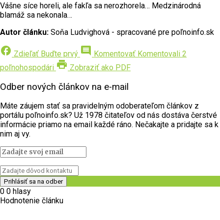
Vášne síce horeli, ale fakľa sa nerozhorela… Medzinárodná
blamáž sa nekonala…
Autor článku:
Soňa Ludvighová - spracované pre poľnoinfo.sk
facebook
comment
Zdieľať
Buďte prvý
Komentovať
Komentovali 2
print
poľnohospodári
Zobraziť ako PDF
Odber nových článkov na e-mail
Máte záujem stať sa pravidelným odoberateľom článkov z
portálu poľnoinfo.sk? Už 1978 čitateľov od nás dostáva čerstvé
informácie priamo na email každé ráno. Nečakajte a pridajte sa k
nim aj vy.
0
0
hlasy
Hodnotenie článku