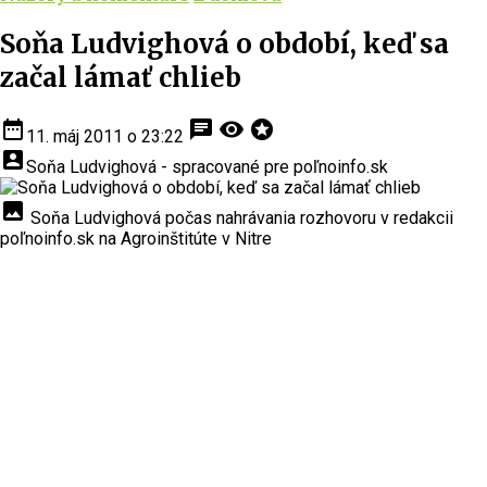
Soňa Ludvighová o období, keď sa
začal lámať chlieb
date_range
chat
visibility
stars
11. máj 2011 o 23:22
account_box
Soňa Ludvighová - spracované pre poľnoinfo.sk
insert_photo
Soňa Ludvighová počas nahrávania rozhovoru v redakcii
poľnoinfo.sk na Agroinštitúte v Nitre