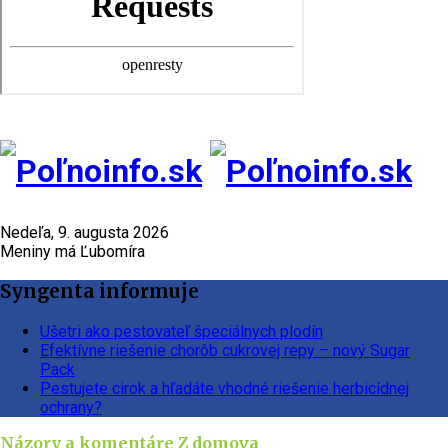
Nedeľa, 9. augusta 2026
Meniny má Ľubomíra
Syngenta informuje
Ušetri ako pestovateľ špeciálnych plodín
Efektívne riešenie chorôb cukrovej repy – nový Sugar
Pack
Pestujete cirok a hľadáte vhodné riešenie herbicídnej
ochrany?
Názory a komentáre
Z domova