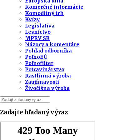
Európska únia
Komerčné informácie
Komoditný trh
Kvízy
Legislatíva
Lesníctvo
MPRV SR
Názory a komentáre
Pohľad odborníka
PoľnoEÚ
Poľnofilter
Potravinárstvo
Rastlinná výroba
Zaujímavosti
Živočíšna výroba
Zadajte hľadaný výraz