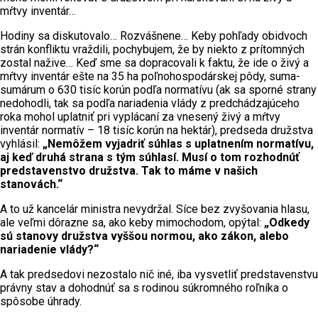
mŕtvy inventár…
Hodiny sa diskutovalo… Rozvášnene… Keby pohľady obidvoch
strán konfliktu vraždili, pochybujem, že by niekto z prítomných
zostal nažive… Keď sme sa dopracovali k faktu, že ide o živý a
mŕtvy inventár ešte na 35 ha poľnohospodárskej pôdy, suma-
sumárum o 630 tisíc korún podľa normatívu (ak sa sporné strany
nedohodli, tak sa podľa nariadenia vlády z predchádzajúceho
roka mohol uplatniť pri vyplácaní za vnesený živý a mŕtvy
inventár normatív – 18 tisíc korún na hektár), predseda družstva
vyhlásil:
„Nemôžem vyjadriť súhlas s uplatnením normatívu,
aj keď druhá strana s tým súhlasí. Musí o tom rozhodnúť
predstavenstvo družstva. Tak to máme v našich
stanovách.“
A to už kancelár ministra nevydržal. Síce bez zvyšovania hlasu,
ale veľmi dôrazne sa, ako keby mimochodom, opýtal:
„Odkedy
sú stanovy družstva vyššou normou, ako zákon, alebo
nariadenie vlády?“
A tak predsedovi nezostalo nič iné, iba vysvetliť predstavenstvu
právny stav a dohodnúť sa s rodinou súkromného roľníka o
spôsobe úhrady.