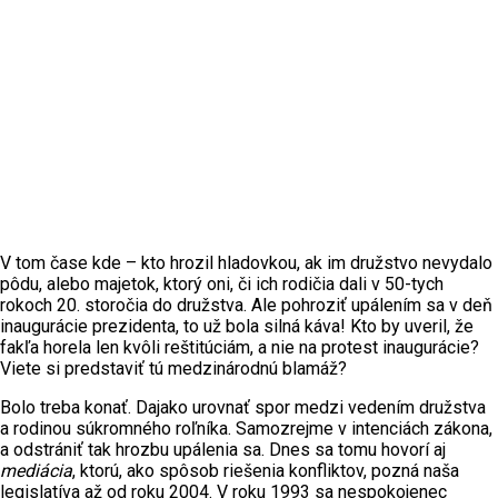
V tom čase kde – kto hrozil hladovkou, ak im družstvo nevydalo
pôdu, alebo majetok, ktorý oni, či ich rodičia dali v 50-tych
rokoch 20. storočia do družstva. Ale pohroziť upálením sa v deň
inaugurácie prezidenta, to už bola silná káva! Kto by uveril, že
fakľa horela len kvôli reštitúciám, a nie na protest inaugurácie?
Viete si predstaviť tú medzinárodnú blamáž?
Bolo treba konať. Dajako urovnať spor medzi vedením družstva
a rodinou súkromného roľníka. Samozrejme v intenciách zákona,
a odstrániť tak hrozbu upálenia sa. Dnes sa tomu hovorí aj
mediácia
, ktorú, ako spôsob riešenia konfliktov, pozná naša
legislatíva až od roku 2004. V roku 1993 sa nespokojenec