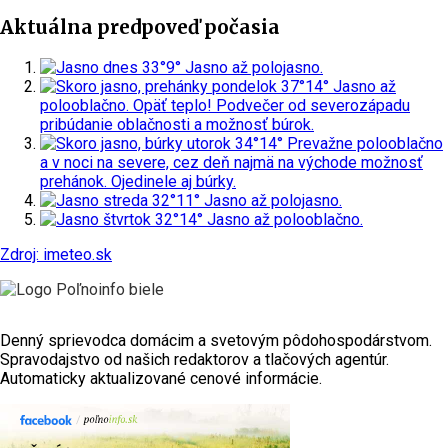
Aktuálna predpoveď počasia
dnes
33°
9°
Jasno až polojasno.
pondelok
37°
14°
Jasno až
polooblačno. Opäť teplo! Podvečer od severozápadu
pribúdanie oblačnosti a možnosť búrok.
utorok
34°
14°
Prevažne polooblačno
a v noci na severe, cez deň najmä na východe možnosť
prehánok. Ojedinele aj búrky.
streda
32°
11°
Jasno až polojasno.
štvrtok
32°
14°
Jasno až polooblačno.
Zdroj: imeteo.sk
Denný sprievodca domácim a svetovým pôdohospodárstvom.
Spravodajstvo od našich redaktorov a tlačových agentúr.
Automaticky aktualizované cenové informácie.