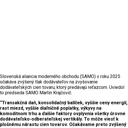
Slovenská aliancia moderného obchodu (SAMO) v roku 2025
očakáva zvýšený tlak dodávateľov na zvyšovanie
dodávateľských cien tovaru, ktorý predávajú reťazcom. Uviedol
to predseda SAMO Martin Krajčovič.
“Transakčná daň, konsolidačný balíček, vyššie ceny energií,
rast miezd, vyššie diaľničné poplatky, výkyvy na
komoditnom trhu a ďalšie faktory ovplyvnia všetky úrovne
dodávateľsko-odberateľskej vertikály. To môže viesť k
plošnému nárastu cien tovarov. Očakávame preto zvýšený