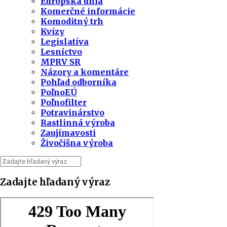
Európska únia
Komerčné informácie
Komoditný trh
Kvízy
Legislatíva
Lesníctvo
MPRV SR
Názory a komentáre
Pohľad odborníka
PoľnoEÚ
Poľnofilter
Potravinárstvo
Rastlinná výroba
Zaujímavosti
Živočíšna výroba
Zadajte hľadaný výraz