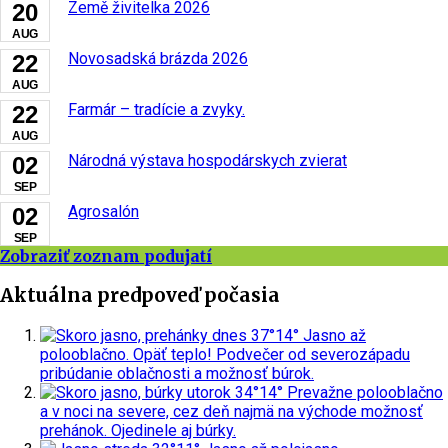
Země živitelka 2026
20
AUG
Novosadská brázda 2026
22
AUG
Farmár – tradície a zvyky.
22
AUG
Národná výstava hospodárskych zvierat
02
SEP
Agrosalón
02
SEP
Zobraziť zoznam podujatí
Aktuálna predpoveď počasia
dnes
37°
14°
Jasno až
polooblačno. Opäť teplo! Podvečer od severozápadu
pribúdanie oblačnosti a možnosť búrok.
utorok
34°
14°
Prevažne polooblačno
a v noci na severe, cez deň najmä na východe možnosť
prehánok. Ojedinele aj búrky.