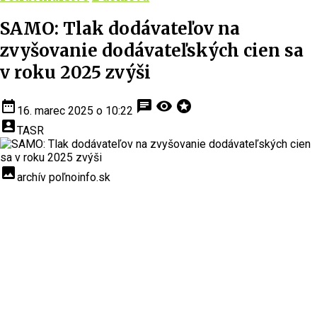
SAMO: Tlak dodávateľov na
zvyšovanie dodávateľských cien sa
v roku 2025 zvýši
date_range
chat
visibility
stars
16. marec 2025 o 10:22
account_box
TASR
insert_photo
archív poľnoinfo.sk