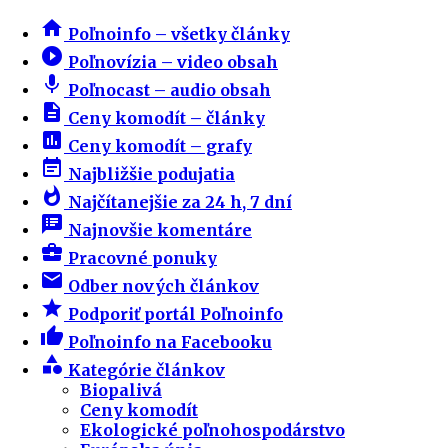
home
Poľnoinfo – všetky články
play_circle_filled
Poľnovízia – video obsah
mic
Poľnocast – audio obsah
description
Ceny komodít – články
insert_chart
Ceny komodít – grafy
event_note
Najbližšie podujatia
whatshot
Najčítanejšie za 24 h, 7 dní
speaker_notes
Najnovšie komentáre
business_center
Pracovné ponuky
email
Odber nových článkov
star
Podporiť portál Poľnoinfo
thumb_up
Poľnoinfo na Facebooku
category
Kategórie článkov
Biopalivá
Ceny komodít
Ekologické poľnohospodárstvo