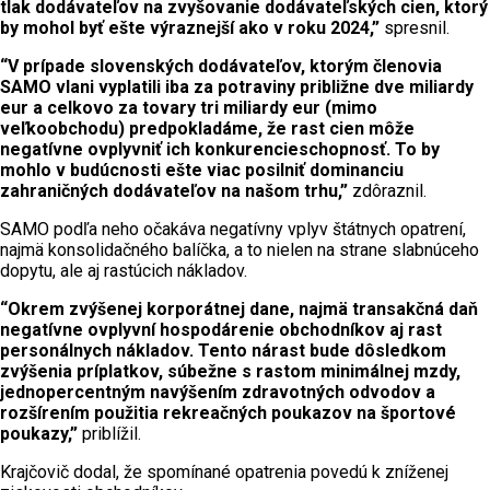
tlak dodávateľov na zvyšovanie dodávateľských cien, ktorý
by mohol byť ešte výraznejší ako v roku 2024,”
spresnil.
“V prípade slovenských dodávateľov, ktorým členovia
SAMO vlani vyplatili iba za potraviny približne dve miliardy
eur a celkovo za tovary tri miliardy eur (mimo
veľkoobchodu) predpokladáme, že rast cien môže
negatívne ovplyvniť ich konkurencieschopnosť. To by
mohlo v budúcnosti ešte viac posilniť dominanciu
zahraničných dodávateľov na našom trhu,”
zdôraznil.
SAMO podľa neho očakáva negatívny vplyv štátnych opatrení,
najmä konsolidačného balíčka, a to nielen na strane slabnúceho
dopytu, ale aj rastúcich nákladov.
“Okrem zvýšenej korporátnej dane, najmä transakčná daň
negatívne ovplyvní hospodárenie obchodníkov aj rast
personálnych nákladov. Tento nárast bude dôsledkom
zvýšenia príplatkov, súbežne s rastom minimálnej mzdy,
jednopercentným navýšením zdravotných odvodov a
rozšírením použitia rekreačných poukazov na športové
poukazy,”
priblížil.
Krajčovič dodal, že spomínané opatrenia povedú k zníženej