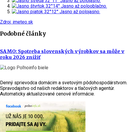
streda
32°
11°
Jasno až polojasno.
štvrtok
32°
14°
Jasno až polooblačno.
piatok
32°
12°
Jasno až polojasno.
Zdroj: imeteo.sk
Podobné články
SAMO: Spotreba slovenských výrobkov sa môže v
roku 2026 znížiť
Denný sprievodca domácim a svetovým pôdohospodárstvom.
Spravodajstvo od našich redaktorov a tlačových agentúr.
Automaticky aktualizované cenové informácie.