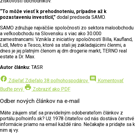
ziskovosti obchodníkov.
“To môže viesť k prehodnoteniu, prípadne až k
pozastaveniu investícií,”
dodal predseda SAMO.
SAMO združuje najväčšie spoločnosti zo sektora maloobchodu
a veľkoobchodu na Slovensku s viac ako 30.000
zamestnancami. Vznikla z iniciatívy spoločností Billa, Kaufland,
Lidl, Metro a Tesco, ktoré sa stali jej zakladajúcimi členmi, a
dnes je jej platným členom aj dm drogerie markt, TERNO real
estate a Dr. Max.
Autor článku:
TASR
facebook
comment
Zdieľať
Zdieľalo 38 poľnohospodárov
Komentovať
print
Buďte prvý
Zobraziť ako PDF
Odber nových článkov na e-mail
Máte záujem stať sa pravidelným odoberateľom článkov z
portálu poľnoinfo.sk? Už 1978 čitateľov od nás dostáva čerstvé
informácie priamo na email každé ráno. Nečakajte a pridajte sa k
nim aj vy.