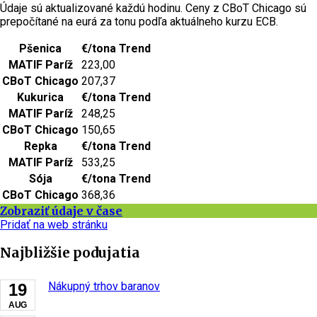
Údaje sú aktualizované každú hodinu. Ceny z CBoT Chicago sú
prepočítané na eurá za tonu podľa aktuálneho kurzu ECB.
Pšenica
€/tona
Trend
MATIF Paríž
223,00
CBoT Chicago
207,37
Kukurica
€/tona
Trend
MATIF Paríž
248,25
CBoT Chicago
150,65
Repka
€/tona
Trend
MATIF Paríž
533,25
Sója
€/tona
Trend
CBoT Chicago
368,36
Zobraziť údaje v čase
Pridať na web stránku
Najbližšie podujatia
Nákupný trhov baranov
19
AUG