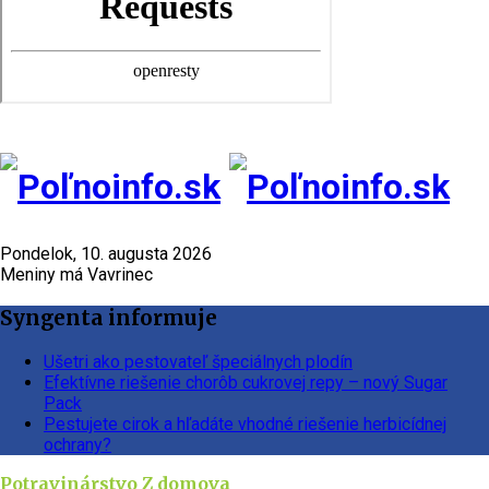
Pondelok, 10. augusta 2026
Meniny má Vavrinec
Syngenta informuje
Ušetri ako pestovateľ špeciálnych plodín
Efektívne riešenie chorôb cukrovej repy – nový Sugar
Pack
Pestujete cirok a hľadáte vhodné riešenie herbicídnej
ochrany?
Potravinárstvo
Z domova