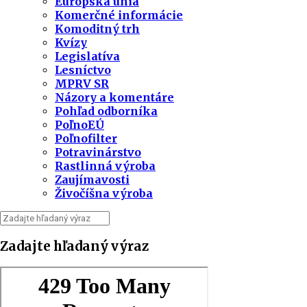
Európska únia
Komerčné informácie
Komoditný trh
Kvízy
Legislatíva
Lesníctvo
MPRV SR
Názory a komentáre
Pohľad odborníka
PoľnoEÚ
Poľnofilter
Potravinárstvo
Rastlinná výroba
Zaujímavosti
Živočíšna výroba
Zadajte hľadaný výraz