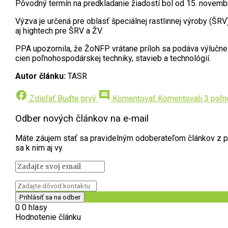
Pôvodný termín na predkladanie žiadostí bol od 15. novembr
Výzva je určená pre oblasť špeciálnej rastlinnej výroby (ŠR
aj hightech pre ŠRV a ŽV.
PPA upozornila, že ŽoNFP vrátane príloh sa podáva výlučne 
cien poľnohospodárskej techniky, stavieb a technológií.
Autor článku:
TASR
facebook
comment
Zdieľať
Buďte prvý
Komentovať
Komentovali 3 poľn
Odber nových článkov na e-mail
Máte záujem stať sa pravidelným odoberateľom článkov z por
sa k nim aj vy.
0
0
hlasy
Hodnotenie článku