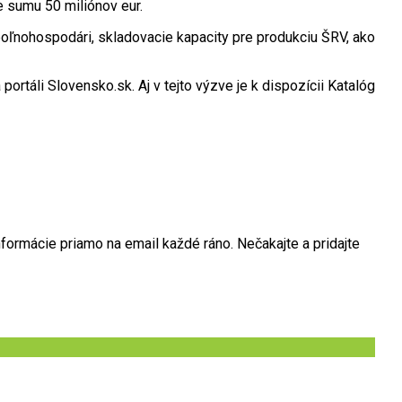
e sumu 50 miliónov eur.
 poľnohospodári, skladovacie kapacity pre produkciu ŠRV, ako
táli Slovensko.sk. Aj v tejto výzve je k dispozícii Katalóg
formácie priamo na email každé ráno. Nečakajte a pridajte