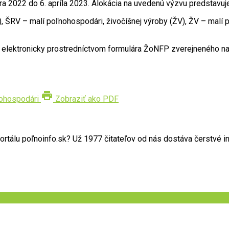
a 2022 do 6. apríla 2023. Alokácia na uvedenú výzvu predstavuj
V), ŠRV – malí poľnohospodári, živočíšnej výroby (ŽV), ŽV – malí
elektronicky prostredníctvom formulára ŽoNFP zverejneného na por
print
ohospodári
Zobraziť ako PDF
tálu poľnoinfo.sk? Už 1977 čitateľov od nás dostáva čerstvé in