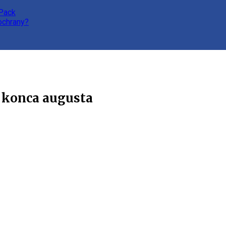
 Pack
 ochrany?
o konca augusta