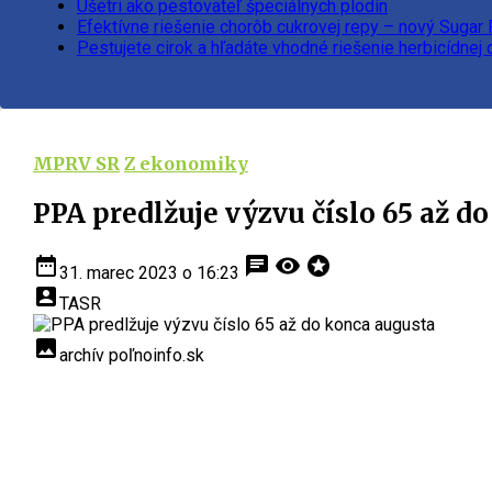
Ušetri ako pestovateľ špeciálnych plodín
Efektívne riešenie chorôb cukrovej repy – nový Sugar
Pestujete cirok a hľadáte vhodné riešenie herbicídnej
MPRV SR
Z ekonomiky
PPA predlžuje výzvu číslo 65 až d
date_range
chat
visibility
stars
31. marec 2023 o 16:23
account_box
TASR
insert_photo
archív poľnoinfo.sk