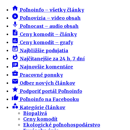
home
Poľnoinfo – všetky články
play_circle_filled
Poľnovízia – video obsah
mic
Poľnocast – audio obsah
description
Ceny komodít – články
insert_chart
Ceny komodít – grafy
event_note
Najbližšie podujatia
whatshot
Najčítanejšie za 24 h, 7 dní
speaker_notes
Najnovšie komentáre
business_center
Pracovné ponuky
email
Odber nových článkov
star
Podporiť portál Poľnoinfo
thumb_up
Poľnoinfo na Facebooku
category
Kategórie článkov
Biopalivá
Ceny komodít
Ekologické poľnohospodárstvo