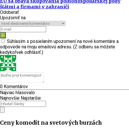
EÚ sa obáva skupovania poľnohospodárskej pôdy
štátmi a firmami v zahraničí
Odoberať
Upozorniť na
Súhlasím s posielaním upozornení na nové komentáre a
odpovede na moju emailovú adresu. (Z odberu sa môžete
kedykoľvek odhlásiť.)
0
Komentárov
Najviac hlasovalo
Najnovšie
Najstaršie
Ceny komodít na svetových burzách