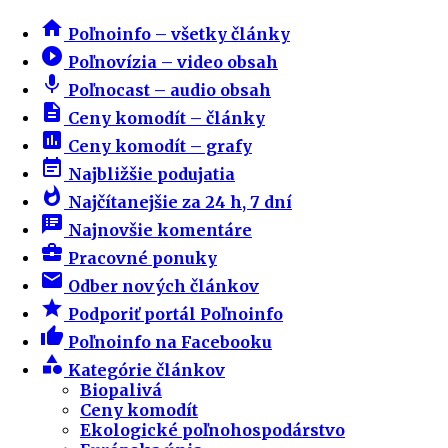
home
Poľnoinfo – všetky články
play_circle_filled
Poľnovízia – video obsah
mic
Poľnocast – audio obsah
description
Ceny komodít – články
insert_chart
Ceny komodít – grafy
event_note
Najbližšie podujatia
whatshot
Najčítanejšie za 24 h, 7 dní
speaker_notes
Najnovšie komentáre
business_center
Pracovné ponuky
email
Odber nových článkov
star
Podporiť portál Poľnoinfo
thumb_up
Poľnoinfo na Facebooku
category
Kategórie článkov
Biopalivá
Ceny komodít
Ekologické poľnohospodárstvo