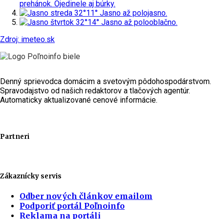
prehánok. Ojedinele aj búrky.
streda
32°
11°
Jasno až polojasno.
štvrtok
32°
14°
Jasno až polooblačno.
Zdroj: imeteo.sk
Denný sprievodca domácim a svetovým pôdohospodárstvom.
Spravodajstvo od našich redaktorov a tlačových agentúr.
Automaticky aktualizované cenové informácie.
Partneri
Zákaznícky servis
Odber nových článkov emailom
Podporiť portál Poľnoinfo
Reklama na portáli