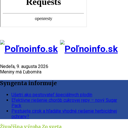
Nedeľa, 9. augusta 2026
Meniny má Ľubomíra
Syngenta informuje
Ušetri ako pestovateľ špeciálnych plodín
Efektívne riešenie chorôb cukrovej repy – nový Sugar
Pack
Pestujete cirok a hľadáte vhodné riešenie herbicídnej
ochrany?
Živočíšna výroba
Zo sveta