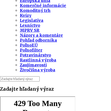
Európska únia
Komerčné informácie
Komoditný trh
Kvízy
Legislatíva
Lesníctvo
MPRV SR
Názory a komentáre
Pohľad odborníka
PoľnoEÚ
Poľnofilter
Potravinárstvo
Rastlinná výroba
Zaujímavosti
Živočíšna výroba
Zadajte hľadaný výraz