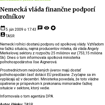
Nemecká vláda finančne podporí
roľníkov
date_range
chat
visibility
stars
5. jún 2009 o 17:43
account_box
TASR
Nemeckí roľníci dostanú podporu od spolkovej vlády. Vzhľadom
na ťažkú situáciu, najmä producentov mlieka, dá vláda Angely
Merkelovej sektoru z rozpočtu 25 miliónov eur (753,15 milióna
Sk). Dnes o tom informovala spolková ministerka
poľnohospodárstva Ilse Aignerová.
Prostredníctvom neúročených úverov majú dostať
poľnohospodári časť dotácií EÚ predčasne. Zvyčajne sa im
vyplácajú až v decembri. Ministerka povedala, že toto vládne
opatrenie je príspevkom k prekonaniu mimoriadne ťažkej
situácie v sektore, ktorý vedie.
Informovala o tom agentúra DPA.
Autor článku:
TASR