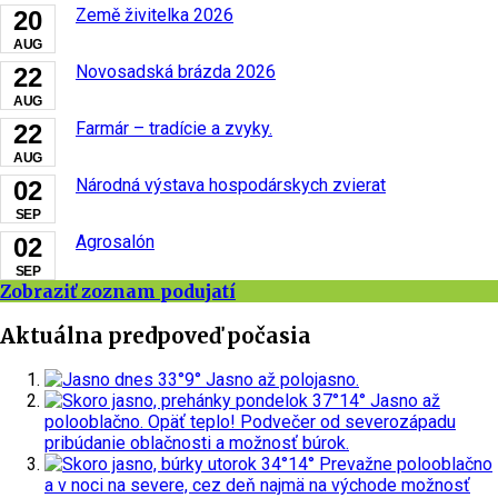
Země živitelka 2026
20
AUG
Novosadská brázda 2026
22
AUG
Farmár – tradície a zvyky.
22
AUG
Národná výstava hospodárskych zvierat
02
SEP
Agrosalón
02
SEP
Zobraziť zoznam podujatí
Aktuálna predpoveď počasia
dnes
33°
9°
Jasno až polojasno.
pondelok
37°
14°
Jasno až
polooblačno. Opäť teplo! Podvečer od severozápadu
pribúdanie oblačnosti a možnosť búrok.
utorok
34°
14°
Prevažne polooblačno
a v noci na severe, cez deň najmä na východe možnosť