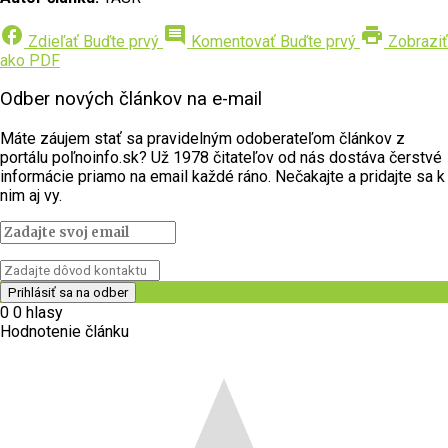
facebook
comment
print
Zdieľať
Buďte prvý
Komentovať
Buďte prvý
Zobraziť
ako PDF
Odber nových článkov na e-mail
Máte záujem stať sa pravidelným odoberateľom článkov z
portálu poľnoinfo.sk? Už 1978 čitateľov od nás dostáva čerstvé
informácie priamo na email každé ráno. Nečakajte a pridajte sa k
nim aj vy.
0
0
hlasy
Hodnotenie článku