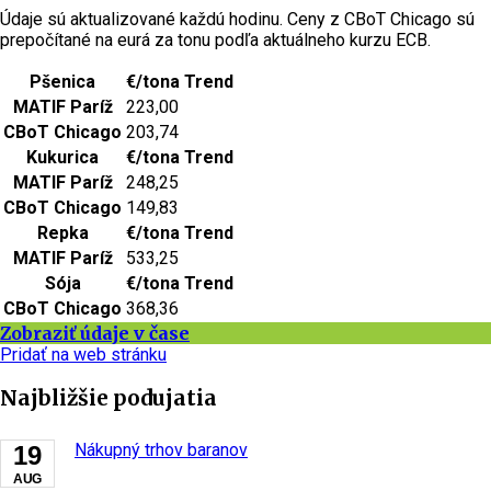
Údaje sú aktualizované každú hodinu. Ceny z CBoT Chicago sú
prepočítané na eurá za tonu podľa aktuálneho kurzu ECB.
Pšenica
€/tona
Trend
MATIF Paríž
223,00
CBoT Chicago
203,74
Kukurica
€/tona
Trend
MATIF Paríž
248,25
CBoT Chicago
149,83
Repka
€/tona
Trend
MATIF Paríž
533,25
Sója
€/tona
Trend
CBoT Chicago
368,36
Zobraziť údaje v čase
Pridať na web stránku
Najbližšie podujatia
Nákupný trhov baranov
19
AUG