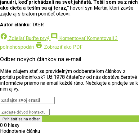
januári, keď prichádzali na svet jahňatá. Tešil som sa z nich
ako dieťa a teším sa aj teraz,”
hovorí syn Martin, ktorí zavše
zájde aj s bratom pomôcť otcovi.
Autor článku:
TASR
facebook
comment
Zdieľať
Buďte prvý
Komentovať
Komentovali 3
print
poľnohospodári
Zobraziť ako PDF
Odber nových článkov na e-mail
Máte záujem stať sa pravidelným odoberateľom článkov z
portálu poľnoinfo.sk? Už 1978 čitateľov od nás dostáva čerstvé
informácie priamo na email každé ráno. Nečakajte a pridajte sa k
nim aj vy.
0
0
hlasy
Hodnotenie článku