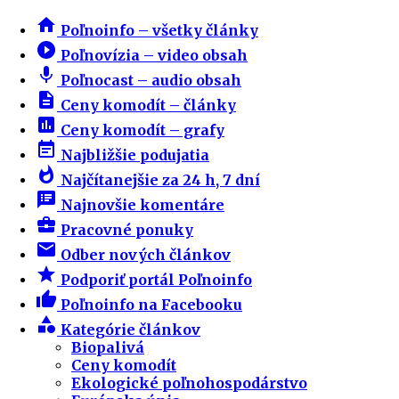
home
Poľnoinfo – všetky články
play_circle_filled
Poľnovízia – video obsah
mic
Poľnocast – audio obsah
description
Ceny komodít – články
insert_chart
Ceny komodít – grafy
event_note
Najbližšie podujatia
whatshot
Najčítanejšie za 24 h, 7 dní
speaker_notes
Najnovšie komentáre
business_center
Pracovné ponuky
email
Odber nových článkov
star
Podporiť portál Poľnoinfo
thumb_up
Poľnoinfo na Facebooku
category
Kategórie článkov
Biopalivá
Ceny komodít
Ekologické poľnohospodárstvo