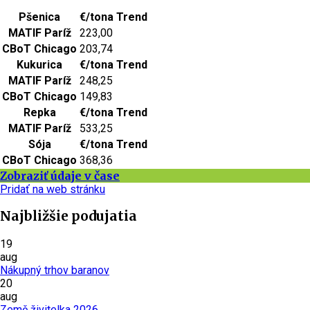
Pšenica
€/tona
Trend
MATIF Paríž
223,00
CBoT Chicago
203,74
Kukurica
€/tona
Trend
MATIF Paríž
248,25
CBoT Chicago
149,83
Repka
€/tona
Trend
MATIF Paríž
533,25
Sója
€/tona
Trend
CBoT Chicago
368,36
Zobraziť údaje v čase
Pridať na web stránku
Najbližšie podujatia
19
aug
Nákupný trhov baranov
20
aug
Země živitelka 2026