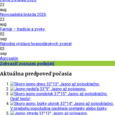
22
aug
Novosadská brázda 2026
22
aug
Farmár – tradície a zvyky.
02
sep
Národná výstava hospodárskych zvierat
02
sep
Agrosalón
Zobraziť zoznam podujatí
Aktuálna predpoveď počasia
dnes
32°
13°
Jasno až polooblačno.
nedeľa
33°
9°
Jasno až polojasno.
pondelok
37°
15°
Jasno až polooblačno.
Opäť teplo!
utorok
33°
14°
Jasno až polooblačno.
V priebehu popoludnia ojedinele prehánky alebo búrky.
streda
33°
13°
Jasno až polojasno.