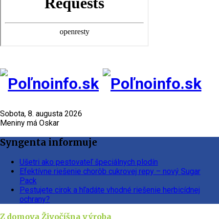
Sobota, 8. augusta 2026
Meniny má Oskar
Syngenta informuje
Ušetri ako pestovateľ špeciálnych plodín
Efektívne riešenie chorôb cukrovej repy – nový Sugar
Pack
Pestujete cirok a hľadáte vhodné riešenie herbicídnej
ochrany?
Z domova
Živočíšna výroba