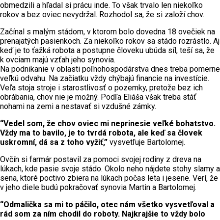
obmedzili a hľadal si prácu inde. To však trvalo len niekoľko
rokov a bez oviec nevydržal. Rozhodol sa, že si založí chov.
Začínal s malým stádom, v ktorom bolo dovedna 18 ovečiek na
prenajatých pasienkoch. Za niekoľko rokov sa stádo rozrástlo. Aj
keď je to ťažká robota a postupne človeku ubúda síl, teší sa, že
k ovciam majú vzťah jeho synovia.
Na podnikanie v oblasti poľnohospodárstva dnes treba pomerne
veľkú odvahu. Na začiatku vždy chýbajú financie na investície.
Veľa stoja stroje i starostlivosť o pozemky, pretože bez ich
obrábania, chov nie je možný. Podľa Eliáša však treba stáť
nohami na zemi a nestavať si vzdušné zámky.
“Vedel som, že chov oviec mi neprinesie veľké bohatstvo.
Vždy ma to bavilo, je to tvrdá robota, ale keď sa človek
uskromní, dá sa z toho vyžiť,”
vysvetľuje Bartolomej.
Ovčín si farmár postavil za pomoci svojej rodiny z dreva na
lúkach, kde pasie svoje stádo. Okolo neho nájdete stohy slamy a
sena, ktoré poctivo zbiera na lúkach počas leta i jesene. Verí, že
v jeho diele budú pokračovať synovia Martin a Bartolomej.
“Odmalička sa mi to páčilo, otec nám všetko vysvetľoval a
rád som za ním chodil do roboty. Najkrajšie to vždy bolo