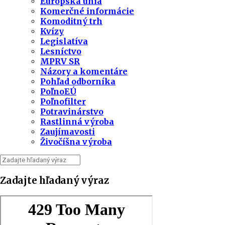
Európska únia
Komerčné informácie
Komoditný trh
Kvízy
Legislatíva
Lesníctvo
MPRV SR
Názory a komentáre
Pohľad odborníka
PoľnoEÚ
Poľnofilter
Potravinárstvo
Rastlinná výroba
Zaujímavosti
Živočíšna výroba
Zadajte hľadaný výraz