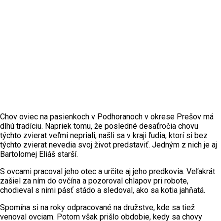
Chov oviec na pasienkoch v Podhoranoch v okrese Prešov má
dlhú tradíciu. Napriek tomu, že posledné desaťročia chovu
týchto zvierat veľmi nepriali, našli sa v kraji ľudia, ktorí si bez
týchto zvierat nevedia svoj život predstaviť. Jedným z nich je aj
Bartolomej Eliáš starší.
S ovcami pracoval jeho otec a určite aj jeho predkovia. Veľakrát
zašiel za ním do ovčína a pozoroval chlapov pri robote,
chodieval s nimi pásť stádo a sledoval, ako sa kotia jahňatá.
Spomína si na roky odpracované na družstve, kde sa tiež
venoval ovciam. Potom však prišlo obdobie, kedy sa chovy