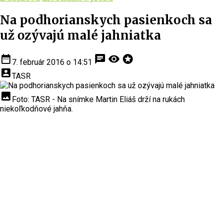
Na podhorianskych pasienkoch sa
už ozývajú malé jahniatka
date_range
chat
visibility
stars
7. február 2016 o 14:51
account_box
TASR
insert_photo
Foto: TASR - Na snímke Martin Eliáš drží na rukách
niekoľkodňové jahňa.