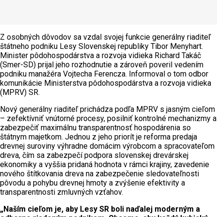
Z osobných dôvodov sa vzdal svojej funkcie generálny riaditeľ
štátneho podniku Lesy Slovenskej republiky Tibor Menyhart.
Minister pôdohospodárstva a rozvoja vidieka Richard Takáč
(Smer-SD) prijal jeho rozhodnutie a zároveň poveril vedením
podniku manažéra Vojtecha Ferencza. Informoval o tom odbor
komunikácie Ministerstva pôdohospodárstva a rozvoja vidieka
(MPRV) SR.
Nový generálny riaditeľ prichádza podľa MPRV s jasným cieľom
– zefektívniť vnútorné procesy, posilniť kontrolné mechanizmy a
zabezpečiť maximálnu transparentnosť hospodárenia so
štátnym majetkom. Jednou z jeho priorít je reforma predaja
drevnej suroviny výhradne domácim výrobcom a spracovateľom
dreva, čím sa zabezpečí podpora slovenskej drevárskej
ekonomiky a vyššia pridaná hodnota v rámci krajiny, zavedenie
nového štítkovania dreva na zabezpečenie sledovateľnosti
pôvodu a pohybu drevnej hmoty a zvýšenie efektivity a
transparentnosti zmluvných vzťahov.
„Naším cieľom je, aby Lesy SR boli naďalej moderným a