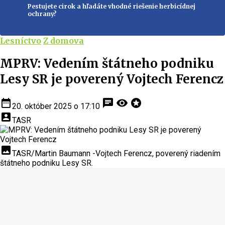
Pestujete cirok a hľadáte vhodné riešenie herbicídnej
ochrany?
Lesníctvo
Z domova
MPRV: Vedením štátneho podniku
Lesy SR je poverený Vojtech Ferencz
date_range
chat
visibility
stars
20. október 2025 o 17:10
account_box
TASR
insert_photo
TASR/Martin Baumann -Vojtech Ferencz, poverený riadením
štátneho podniku Lesy SR.