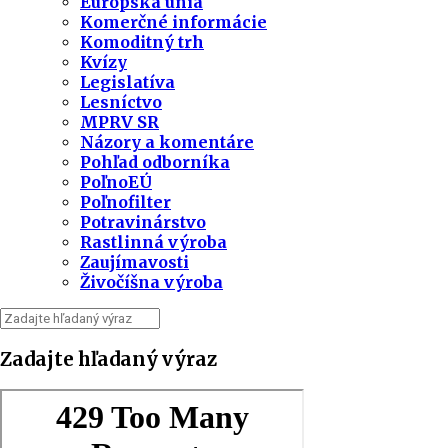
Európska únia
Komerčné informácie
Komoditný trh
Kvízy
Legislatíva
Lesníctvo
MPRV SR
Názory a komentáre
Pohľad odborníka
PoľnoEÚ
Poľnofilter
Potravinárstvo
Rastlinná výroba
Zaujímavosti
Živočíšna výroba
Zadajte hľadaný výraz