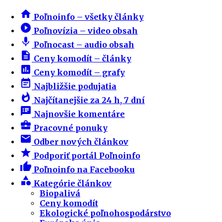
home
Poľnoinfo – všetky články
play_circle_filled
Poľnovízia – video obsah
mic
Poľnocast – audio obsah
description
Ceny komodít – články
insert_chart
Ceny komodít – grafy
event_note
Najbližšie podujatia
whatshot
Najčítanejšie za 24 h, 7 dní
speaker_notes
Najnovšie komentáre
business_center
Pracovné ponuky
email
Odber nových článkov
star
Podporiť portál Poľnoinfo
thumb_up
Poľnoinfo na Facebooku
category
Kategórie článkov
Biopalivá
Ceny komodít
Ekologické poľnohospodárstvo