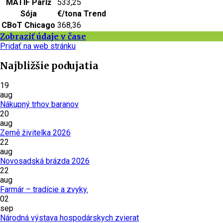
MATIF Paríž
533,25
Sója
€/tona
Trend
CBoT Chicago
368,36
Zobraziť údaje v čase
Pridať na web stránku
Najbližšie podujatia
19
aug
Nákupný trhov baranov
20
aug
Země živitelka 2026
22
aug
Novosadská brázda 2026
22
aug
Farmár – tradície a zvyky.
02
sep
Národná výstava hospodárskych zvierat