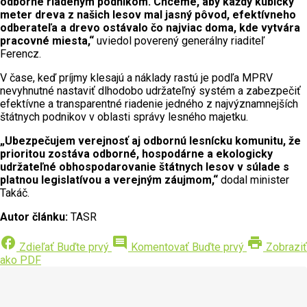
odborne riadeným podnikom. Chceme, aby každý kubický
meter dreva z našich lesov mal jasný pôvod, efektívneho
odberateľa a drevo ostávalo čo najviac doma, kde vytvára
pracovné miesta,“
uviedol poverený generálny riaditeľ
Ferencz.
V čase, keď príjmy klesajú a náklady rastú je podľa MPRV
nevyhnutné nastaviť dlhodobo udržateľný systém a zabezpečiť
efektívne a transparentné riadenie jedného z najvýznamnejších
štátnych podnikov v oblasti správy lesného majetku.
„Ubezpečujem verejnosť aj odbornú lesnícku komunitu, že
prioritou zostáva odborné, hospodárne a ekologicky
udržateľné obhospodarovanie štátnych lesov v súlade s
platnou legislatívou a verejným záujmom,“
dodal minister
Takáč.
Autor článku:
TASR
facebook
comment
print
Zdieľať
Buďte prvý
Komentovať
Buďte prvý
Zobraziť
ako PDF