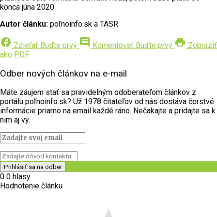
konca júna 2020.
Autor článku:
poľnoinfo.sk a TASR
facebook
comment
print
Zdieľať
Buďte prvý
Komentovať
Buďte prvý
Zobraziť
ako PDF
Odber nových článkov na e-mail
Máte záujem stať sa pravidelným odoberateľom článkov z
portálu poľnoinfo.sk? Už 1978 čitateľov od nás dostáva čerstvé
informácie priamo na email každé ráno. Nečakajte a pridajte sa k
nim aj vy.
0
0
hlasy
Hodnotenie článku