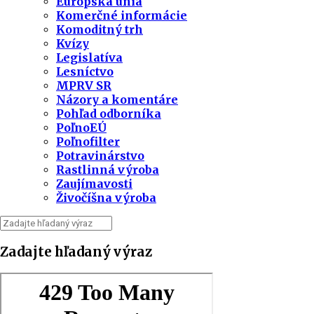
Európska únia
Komerčné informácie
Komoditný trh
Kvízy
Legislatíva
Lesníctvo
MPRV SR
Názory a komentáre
Pohľad odborníka
PoľnoEÚ
Poľnofilter
Potravinárstvo
Rastlinná výroba
Zaujímavosti
Živočíšna výroba
Zadajte hľadaný výraz