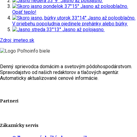
nedeľa
33°
9°
Jasno až polojasno.
pondelok
37°
15°
Jasno až polooblačno.
Opäť teplo!
utorok
33°
14°
Jasno až polooblačno.
V priebehu popoludnia ojedinele prehánky alebo búrky.
streda
33°
13°
Jasno až polojasno.
Zdroj: imeteo.sk
Denný sprievodca domácim a svetovým pôdohospodárstvom.
Spravodajstvo od našich redaktorov a tlačových agentúr.
Automaticky aktualizované cenové informácie.
Partneri
Zákaznícky servis