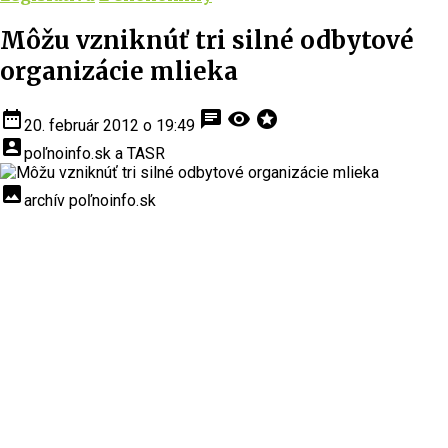
Môžu vzniknúť tri silné odbytové
organizácie mlieka
date_range
chat
visibility
stars
20. február 2012 o 19:49
account_box
poľnoinfo.sk a TASR
insert_photo
archív poľnoinfo.sk