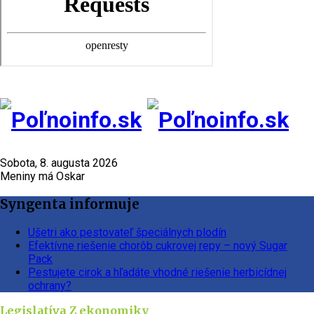
Sobota, 8. augusta 2026
Meniny má Oskar
Syngenta informuje
Ušetri ako pestovateľ špeciálnych plodín
Efektívne riešenie chorôb cukrovej repy – nový Sugar
Pack
Pestujete cirok a hľadáte vhodné riešenie herbicídnej
ochrany?
Legislatíva
Z ekonomiky