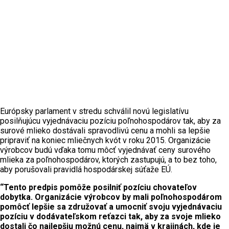
Európsky parlament v stredu schválil novú legislatívu
posilňujúcu vyjednávaciu pozíciu poľnohospodárov tak, aby za
surové mlieko dostávali spravodlivú cenu a mohli sa lepšie
pripraviť na koniec mliečnych kvót v roku 2015. Organizácie
výrobcov budú vďaka tomu môcť vyjednávať ceny surového
mlieka za poľnohospodárov, ktorých zastupujú, a to bez toho,
aby porušovali pravidlá hospodárskej súťaže EÚ.
“Tento predpis pomôže posilniť pozíciu chovateľov
dobytka. Organizácie výrobcov by mali poľnohospodárom
pomôcť lepšie sa združovať a umocniť svoju vyjednávaciu
pozíciu v dodávateľskom reťazci tak, aby za svoje mlieko
dostali čo najlepšiu možnú cenu, najmä v krajinách, kde je