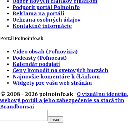
Odber nových článkov emailom
Podporiť portál Poľnoinfo
Reklama na portáli
Ochrana osobných údajov
Kontaktné informácie
Portál Poľnoinfo.sk
Video obsah (Poľnovízia)
Podcasty (Poľnocast)
Kalendár podujatí
Ceny komodít na svetových burzách
Najnovšie komentáre k článkom
Widgety pre vašu web stránku
© 2008 - 2026 polnoinfo.sk ·
O vizuálnu identitu,
webový portál a jeho zabezpečenie sa stará tím
Brandbonsai
Insert