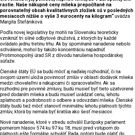
rastie. Naše nákupné ceny mlieka prepočítané na
porovnateľný obsah kvalitatívnych zložiek sú v posledných
mesiacoch nižšie o vyše 3 eurocenty na kilogram“
uvádza
Margita Štefániková.
Podľa novej legislatívy by mohli na Slovensku teoreticky
vzniknúť tri silné odbytové družstvá, z ktorých by každé
ovládalo jednu tretinu trhu. Ak by spomínané nariadenie nebolo
schválené, mohol by takúto koncentráciu napadnúť
Protimonopolný úrad SR z dôvodu narušenia hospodárskej
súťaže.
Členské štáty EÚ sa budú môcť aj naďalej rozhodnúť, či na
svojom území uložia povinnosť zmlúv v oblasti dodávok mlieka
medzi chovateľmi a nákupcami či spracovateľmi. Ak sa
rozhodnú pre povinné zmluvy, budú musieť byť tieto uzatvorené
pred dodaním mlieka a budú musieť uvádzať cenu, lehotu
splatnosti a podrobnosti o odbere a odovzdaní mlieka. Členské
štáty budú tiež môcť stanoviť minimálnu lehotu platnosti týchto
zmlúv, ktorá by nemala byť kratšia ako šesť mesiacov.
Nové nariadenie, ktoré v stredu schválil Európsky parlament
pomerom hlasov 574 ku 97 ku 18, musí pred vstupom do
platnosti ešte formálne schváliť Rada, potom bude platiť do