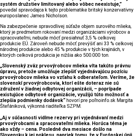
systém družstiev limitovaný alebo vôbec neexistuje,”
povedal spravodajca k tejto problematike britský konzervatívny
europoslanec James Nicholson.
Na zabezpečenie spravodlivej súťaže objem surového mlieka,
ktorý je predmetom rokovaní medzi organizáciami výrobcov a
spracovateľmi, nebude môcť presiahnuť 3,5 % celkovej
produkcie EÚ. Zároveň nebude môcť prevýšiť ani 33 % celkovej
národnej produkcie alebo 45 % produkcie v tých krajinách, v
ktorých celková produkcia je nižšia ako 500.000 ton.
„Slovenský zväz prvovýrobcov mlieka víta takúto právnu
úpravu, pretože umožňuje zlepšiť vyjednávajúcu pozíciu
prvovýrobcov mlieka vo vzťahu k odberateľom. Veríme, že
slovenskí prvovýrobcovia, ktorí ešte doteraz nie sú
združení v žiadnej odbytovej organizácii, – poprípade
existujúce odbytové organizácie, využijú túto možnosť a
zlepšia podmienky dodávok“
hovorí pre poľnoinfo.sk Margita
Štefániková, výkonná riaditeľka SZPM.
„Aj v súčasnosti vidíme rezervy pri vyjednávaní medzi
prvovýrobcami a spracovateľmi mlieka. Horúca téma je
ako vždy – cena. Posledné dva mesiace došlo na
Slovensku k jej poklesu, napriek tomu, že v Európskej únii