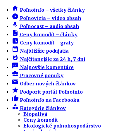
home
Poľnoinfo – všetky články
play_circle_filled
Poľnovízia – video obsah
mic
Poľnocast – audio obsah
description
Ceny komodít – články
insert_chart
Ceny komodít – grafy
event_note
Najbližšie podujatia
whatshot
Najčítanejšie za 24 h, 7 dní
speaker_notes
Najnovšie komentáre
business_center
Pracovné ponuky
email
Odber nových článkov
star
Podporiť portál Poľnoinfo
thumb_up
Poľnoinfo na Facebooku
category
Kategórie článkov
Biopalivá
Ceny komodít
Ekologické poľnohospodárstvo