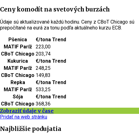
Ceny komodít na svetových burzách
Údaje sú aktualizované každú hodinu. Ceny z CBoT Chicago sú
prepočítané na eurá za tonu podľa aktuálneho kurzu ECB.
Pšenica
€/tona
Trend
MATIF Paríž
223,00
CBoT Chicago
203,74
Kukurica
€/tona
Trend
MATIF Paríž
248,25
CBoT Chicago
149,83
Repka
€/tona
Trend
MATIF Paríž
533,25
Sója
€/tona
Trend
CBoT Chicago
368,36
Zobraziť údaje v čase
Pridať na web stránku
Najbližšie podujatia