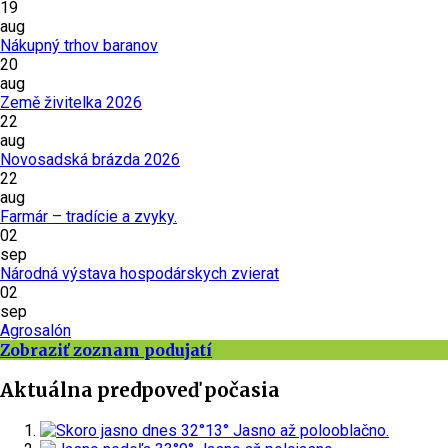
19
aug
Nákupný trhov baranov
20
aug
Země živitelka 2026
22
aug
Novosadská brázda 2026
22
aug
Farmár – tradície a zvyky.
02
sep
Národná výstava hospodárskych zvierat
02
sep
Agrosalón
Zobraziť zoznam podujatí
Aktuálna predpoveď počasia
dnes
32°
13°
Jasno až polooblačno.