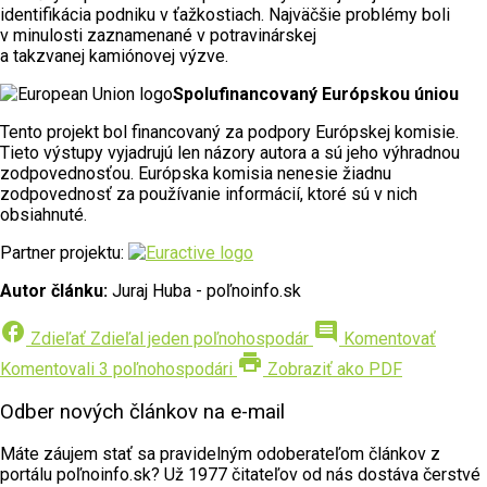
identifikácia podniku v ťažkostiach. Najväčšie problémy boli
v minulosti zaznamenané v potravinárskej
a takzvanej kamiónovej výzve.
Spolufinancovaný Európskou úniou
Tento projekt bol financovaný za podpory Európskej komisie.
Tieto výstupy vyjadrujú len názory autora a sú jeho výhradnou
zodpovednosťou. Európska komisia nenesie žiadnu
zodpovednosť za používanie informácií, ktoré sú v nich
obsiahnuté.
Partner projektu:
Autor článku:
Juraj Huba - poľnoinfo.sk
facebook
comment
Zdieľať
Zdieľal jeden poľnohospodár
Komentovať
print
Komentovali 3 poľnohospodári
Zobraziť ako PDF
Odber nových článkov na e-mail
Máte záujem stať sa pravidelným odoberateľom článkov z
portálu poľnoinfo.sk? Už 1977 čitateľov od nás dostáva čerstvé