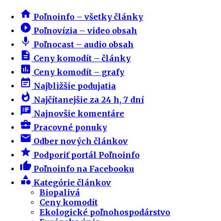
home
Poľnoinfo – všetky články
play_circle_filled
Poľnovízia – video obsah
mic
Poľnocast – audio obsah
description
Ceny komodít – články
insert_chart
Ceny komodít – grafy
event_note
Najbližšie podujatia
whatshot
Najčítanejšie za 24 h, 7 dní
speaker_notes
Najnovšie komentáre
business_center
Pracovné ponuky
email
Odber nových článkov
star
Podporiť portál Poľnoinfo
thumb_up
Poľnoinfo na Facebooku
category
Kategórie článkov
Biopalivá
Ceny komodít
Ekologické poľnohospodárstvo