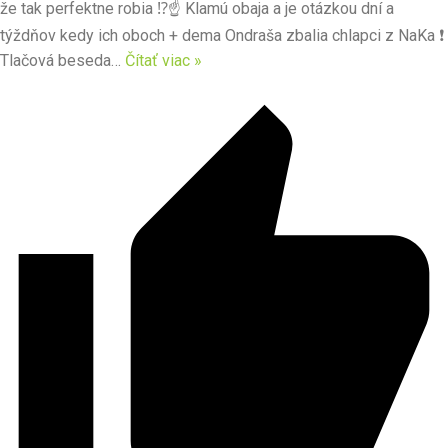
že tak perfektne robia ⁉☝ Klamú obaja a je otázkou dní a
týždňov kedy ich oboch + dema Ondraša zbalia chlapci z NaKa ❗
Tlačová beseda
…
Čítať viac »