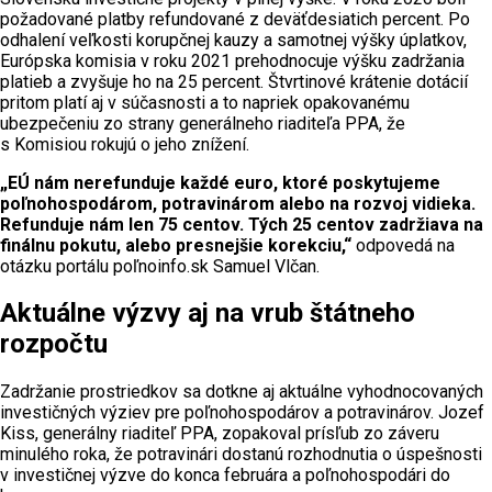
požadované platby refundované z deväťdesiatich percent. Po
odhalení veľkosti korupčnej kauzy a samotnej výšky úplatkov,
Európska komisia v roku 2021 prehodnocuje výšku zadržania
platieb a zvyšuje ho na 25 percent. Štvrtinové krátenie dotácií
pritom platí aj v súčasnosti a to napriek opakovanému
ubezpečeniu zo strany generálneho riaditeľa PPA, že
s Komisiou rokujú o jeho znížení.
„EÚ nám nerefunduje každé euro, ktoré poskytujeme
poľnohospodárom, potravinárom alebo na rozvoj vidieka.
Refunduje nám len 75 centov. Tých 25 centov zadržiava na
finálnu pokutu, alebo presnejšie korekciu,“
odpovedá na
otázku portálu poľnoinfo.sk Samuel Vlčan.
Aktuálne výzvy aj na vrub štátneho
rozpočtu
Zadržanie prostriedkov sa dotkne aj aktuálne vyhodnocovaných
investičných výziev pre poľnohospodárov a potravinárov. Jozef
Kiss, generálny riaditeľ PPA, zopakoval prísľub zo záveru
minulého roka, že potravinári dostanú rozhodnutia o úspešnosti
v investičnej výzve do konca februára a poľnohospodári do