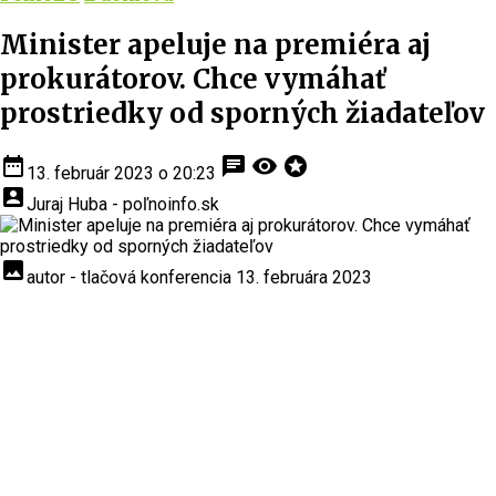
Minister apeluje na premiéra aj
prokurátorov. Chce vymáhať
prostriedky od sporných žiadateľov
date_range
chat
visibility
stars
13. február 2023 o 20:23
account_box
Juraj Huba - poľnoinfo.sk
insert_photo
autor - tlačová konferencia 13. februára 2023