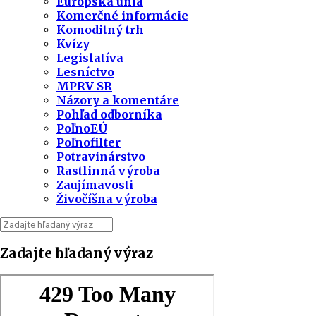
Európska únia
Komerčné informácie
Komoditný trh
Kvízy
Legislatíva
Lesníctvo
MPRV SR
Názory a komentáre
Pohľad odborníka
PoľnoEÚ
Poľnofilter
Potravinárstvo
Rastlinná výroba
Zaujímavosti
Živočíšna výroba
Zadajte hľadaný výraz