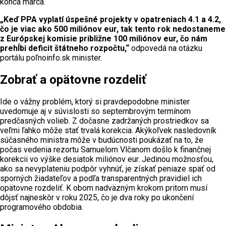
konca marca.
„Keď PPA vyplatí úspešné projekty v opatreniach 4.1 a 4.2,
čo je viac ako 500 miliónov eur, tak tento rok nedostaneme
z Európskej komisie približne 100 miliónov eur, čo nám
prehĺbi deficit štátneho rozpočtu,“
odpovedá na otázku
portálu poľnoinfo.sk minister.
Zobrať a opätovne rozdeliť
Ide o vážny problém, ktorý si pravdepodobne minister
uvedomuje aj v súvislosti so septembrovým termínom
predčasných volieb. Z dočasne zadržaných prostriedkov sa
veľmi ľahko môže stať trvalá korekcia. Akýkoľvek nasledovník
súčasného ministra môže v budúcnosti poukázať na to, že
počas vedenia rezortu Samuelom Vlčanom došlo k finančnej
korekcii vo výške desiatok miliónov eur. Jedinou možnosťou,
ako sa nevyplateniu podpôr vyhnúť, je získať peniaze späť od
sporných žiadateľov a podľa transparentných pravidiel ich
opätovne rozdeliť. K obom nadväzným krokom pritom musí
dôjsť najneskôr v roku 2025, čo je dva roky po ukončení
programového obdobia.