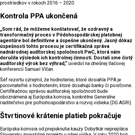
prostriedkov v rokoch 2016 – 2020.
Kontrola PPA ukončená
„Som rád, že môžeme konštatovať, že ozdravný a
transformačný proces v Pôdohospodárskej platobnej
agentúre bol definitívne a úspešne ukončený. Jasný dôkaz
úspešnosti tohto procesu je certifikačná správa
nadnárodnej audítorskej spoločnosti PwC, ktorá nám
doručila výsledok ich kontrolnej činnosti. Dostali sme čistý
audítorský výrok bez výhrad,“
uviedol na dnešnej tlačovej
konferencii Samuel Vlčan.
Šéf rezortu ozrejmil, že hodnotenie, ktoré dosiahla PPA je
porovnateľné s hodnotením, ktoré dosahujú banky či poisťovne.
Certifikačnou správou audítorskej spoločnosti bude
oboznámená aj Európska komisia, konkrétne Generálne
riaditeľstvo pre poľnohospodárstvo a rozvoj vidieka (DG AGRI).
Štvrtinové krátenie platieb pokračuje
Európska komisia od prepuknutia kauzy Dobytkár neprepláca
Slovensku investičné projekty v plnej výške. V roku 2020 boli