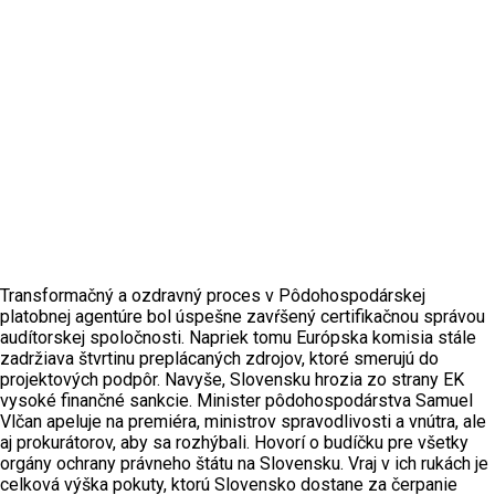
Transformačný a ozdravný proces v Pôdohospodárskej
platobnej agentúre bol úspešne zavŕšený certifikačnou správou
audítorskej spoločnosti. Napriek tomu Európska komisia stále
zadržiava štvrtinu preplácaných zdrojov, ktoré smerujú do
projektových podpôr. Navyše, Slovensku hrozia zo strany EK
vysoké finančné sankcie. Minister pôdohospodárstva Samuel
Vlčan apeluje na premiéra, ministrov spravodlivosti a vnútra, ale
aj prokurátorov, aby sa rozhýbali. Hovorí o budíčku pre všetky
orgány ochrany právneho štátu na Slovensku. Vraj v ich rukách je
celková výška pokuty, ktorú Slovensko dostane za čerpanie