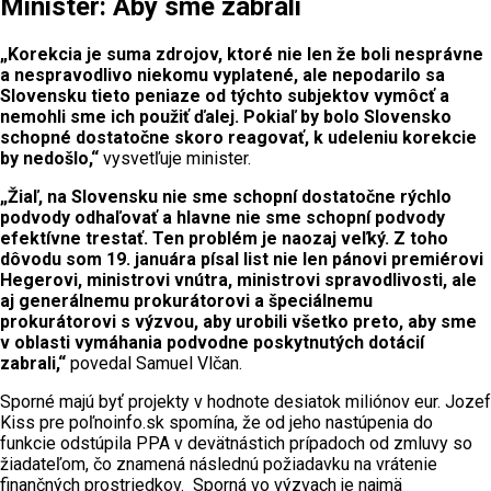
Minister: Aby sme zabrali
„Korekcia je suma zdrojov, ktoré nie len že boli nesprávne
a nespravodlivo niekomu vyplatené, ale nepodarilo sa
Slovensku tieto peniaze od týchto subjektov vymôcť a
nemohli sme ich použiť ďalej. Pokiaľ by bolo Slovensko
schopné dostatočne skoro reagovať, k udeleniu korekcie
by nedošlo,“
vysvetľuje minister.
„Žiaľ, na Slovensku nie sme schopní dostatočne rýchlo
podvody odhaľovať a hlavne nie sme schopní podvody
efektívne trestať. Ten problém je naozaj veľký. Z toho
dôvodu som 19. januára písal list nie len pánovi premiérovi
Hegerovi, ministrovi vnútra, ministrovi spravodlivosti, ale
aj generálnemu prokurátorovi a špeciálnemu
prokurátorovi s výzvou, aby urobili všetko preto, aby sme
v oblasti vymáhania podvodne poskytnutých dotácií
zabrali,“
povedal Samuel Vlčan.
Sporné majú byť projekty v hodnote desiatok miliónov eur. Jozef
Kiss pre poľnoinfo.sk spomína, že od jeho nastúpenia do
funkcie odstúpila PPA v devätnástich prípadoch od zmluvy so
žiadateľom, čo znamená následnú požiadavku na vrátenie
finančných prostriedkov. Sporná vo výzvach je najmä