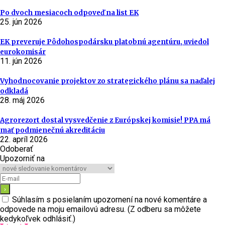
Po dvoch mesiacoch odpoveď na list EK
25. jún 2026
EK preveruje Pôdohospodársku platobnú agentúru, uviedol
eurokomisár
11. jún 2026
Vyhodnocovanie projektov zo strategického plánu sa naďalej
odkladá
28. máj 2026
Agrorezort dostal vysvedčenie z Európskej komisie! PPA má
mať podmienečnú akreditáciu
22. apríl 2026
Odoberať
Upozorniť na
Súhlasím s posielaním upozornení na nové komentáre a
odpovede na moju emailovú adresu. (Z odberu sa môžete
kedykoľvek odhlásiť.)