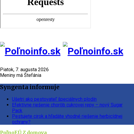
Piatok, 7. augusta 2026
Meniny má Štefánia
Syngenta informuje
Ušetri ako pestovateľ špeciálnych plodín
Efektívne riešenie chorôb cukrovej repy – nový Sugar
Pack
Pestujete cirok a hľadáte vhodné riešenie herbicídnej
ochrany?
PoľnoEÚ
Z domova