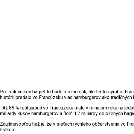
Pre milovníkov bagiet to bude možno šok, ale tento symbol Fran
histórii predalo vo Francúzsku viac hamburgerov ako tradičných
Až 85 % reštaurácií vo Francúzsku malo v minulom roku na jedál
miliardy kusov hamburgerov a “len” 1,2 miliardy obložených bag
Zaujímavosťou tiež je, že v sieťach rýchleho občerstvenia vo Fra
lístkom.