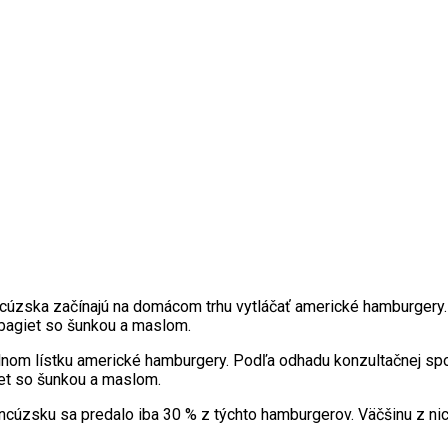
cúzska začínajú na domácom trhu vytláčať americké hamburgery. P
 bagiet so šunkou a maslom.
nom lístku americké hamburgery. Podľa odhadu konzultačnej spol
iet so šunkou a maslom.
ncúzsku sa predalo iba 30 % z týchto hamburgerov. Väčšinu z nich