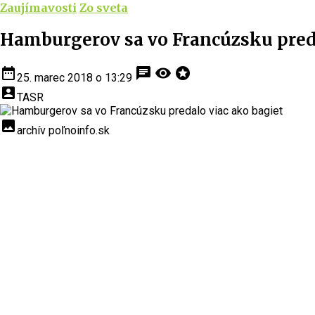
Zaujímavosti
Zo sveta
Hamburgerov sa vo Francúzsku preda
date_range
chat
visibility
stars
25. marec 2018 o 13:29
account_box
TASR
insert_photo
archív poľnoinfo.sk