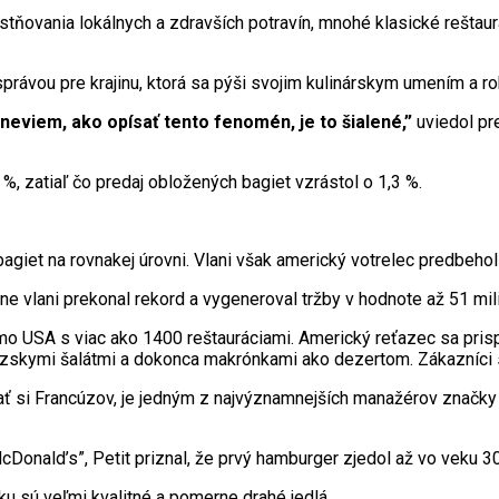
stňovania lokálnych a zdravších potravín, mnohé klasické reštau
právou pre krajinu, ktorá sa pýši svojim kulinárskym umením a r
neviem, ako opísať tento fenomén, je to šialené,”
uviedol pre
%, zatiaľ čo predaj obložených bagiet vzrástol o 1,3 %.
agiet na rovnakej úrovni. Vlani však americký votrelec predbehol
ne vlani prekonal rekord a vygeneroval tržby v hodnote až 51 mili
imo USA s viac ako 1400 reštauráciami. Americký reťazec sa p
zskymi šalátmi a dokonca makrónkami ako dezertom. Zákazníci si
kať si Francúzov, je jedným z najvýznamnejších manažérov znač
onald’s”, Petit priznal, že prvý hamburger zjedol až vo veku 30
ku sú veľmi kvalitné a pomerne drahé jedlá.