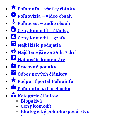
home
Poľnoinfo – všetky články
play_circle_filled
Poľnovízia – video obsah
mic
Poľnocast – audio obsah
description
Ceny komodít – články
insert_chart
Ceny komodít – grafy
event_note
Najbližšie podujatia
whatshot
Najčítanejšie za 24 h, 7 dní
speaker_notes
Najnovšie komentáre
business_center
Pracovné ponuky
email
Odber nových článkov
star
Podporiť portál Poľnoinfo
thumb_up
Poľnoinfo na Facebooku
category
Kategórie článkov
Biopalivá
Ceny komodít
Ekologické poľnohospodárstvo