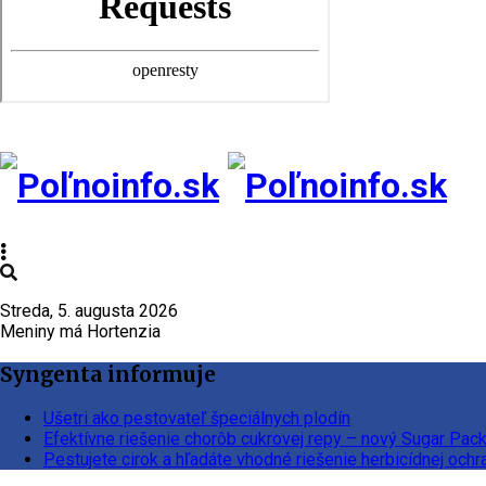
Streda, 5. augusta 2026
Meniny má Hortenzia
Syngenta informuje
Ušetri ako pestovateľ špeciálnych plodín
Efektívne riešenie chorôb cukrovej repy – nový Sugar Pac
Pestujete cirok a hľadáte vhodné riešenie herbicídnej ochr