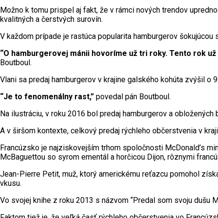
Možno k tomu prispel aj fakt, že v rámci nových trendov upredno
kvalitných a čerstvých surovín.
V každom prípade je rastúca popularita hamburgerov šokujúcou s
“O hamburgerovej mánii hovoríme už tri roky. Tento rok už 
Boutboul.
Vlani sa predaj hamburgerov v krajine galského kohúta zvýšil o 9 
“Je to fenomenálny rast,”
povedal pán Boutboul.
Na ilustráciu, v roku 2016 bol predaj hamburgerov a obložených b
A v širšom kontexte, celkový predaj rýchleho občerstvenia v kraji
Francúzsko je najziskovejším trhom spoločnosti McDonald’s m
McBaguettou so syrom ementál a horčicou Dijon, rôznymi francú
Jean-Pierre Petit, muž, ktorý americkému reťazcu pomohol zís
vkusu.
Vo svojej knihe z roku 2013 s názvom “Predal som svoju dušu McD
Faktom tiež je, že veľká časť rýchleho občerstvenia vo Francúzs