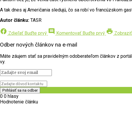
A tak dnes aj Američania sledujú, čo sa robí vo francúzskom ga
Autor článku:
TASR
facebook
comment
print
Zdieľať
Buďte prvý
Komentovať
Buďte prvý
Zobraziť
Odber nových článkov na e-mail
Máte záujem stať sa pravidelným odoberateľom článkov z portálu 
vy.
0
0
hlasy
Hodnotenie článku