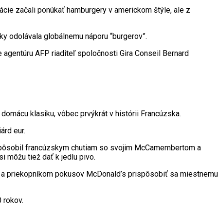
rácie začali ponúkať hamburgery v americkom štýle, ale z
oky odolávala globálnemu náporu “burgerov”.
 agentúru AFP riaditeľ spoločnosti Gira Conseil Bernard
 domácu klasiku, vôbec prvýkrát v histórii Francúzska.
árd eur.
rispôsobil francúzskym chutiam so svojim McCamembertom a
 môžu tiež dať k jedlu pivo.
ky a priekopníkom pokusov McDonald’s prispôsobiť sa miestnemu
 rokov.