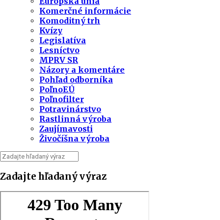
Európska únia
Komerčné informácie
Komoditný trh
Kvízy
Legislatíva
Lesníctvo
MPRV SR
Názory a komentáre
Pohľad odborníka
PoľnoEÚ
Poľnofilter
Potravinárstvo
Rastlinná výroba
Zaujímavosti
Živočíšna výroba
Zadajte hľadaný výraz