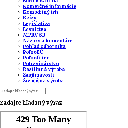
Európska únia
Komerčné informácie
Komoditný trh
Kvízy
Legislatíva
Lesníctvo
MPRV SR
Názory a komentáre
Pohľad odborníka
PoľnoEÚ
Poľnofilter
Potravinárstvo
Rastlinná výroba
Zaujímavosti
Živočíšna výroba
Zadajte hľadaný výraz