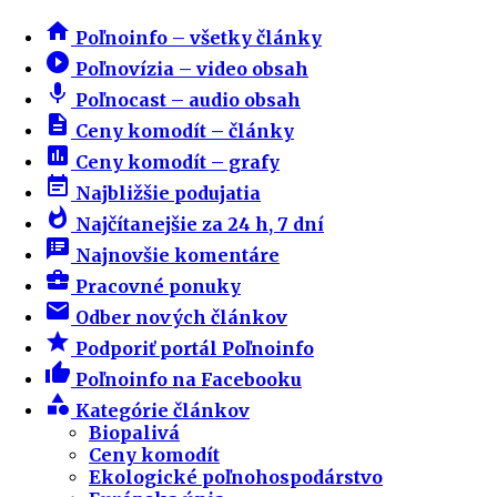
home
Poľnoinfo – všetky články
play_circle_filled
Poľnovízia – video obsah
mic
Poľnocast – audio obsah
description
Ceny komodít – články
insert_chart
Ceny komodít – grafy
event_note
Najbližšie podujatia
whatshot
Najčítanejšie za 24 h, 7 dní
speaker_notes
Najnovšie komentáre
business_center
Pracovné ponuky
email
Odber nových článkov
star
Podporiť portál Poľnoinfo
thumb_up
Poľnoinfo na Facebooku
category
Kategórie článkov
Biopalivá
Ceny komodít
Ekologické poľnohospodárstvo