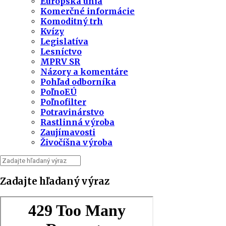
Európska únia
Komerčné informácie
Komoditný trh
Kvízy
Legislatíva
Lesníctvo
MPRV SR
Názory a komentáre
Pohľad odborníka
PoľnoEÚ
Poľnofilter
Potravinárstvo
Rastlinná výroba
Zaujímavosti
Živočíšna výroba
Zadajte hľadaný výraz