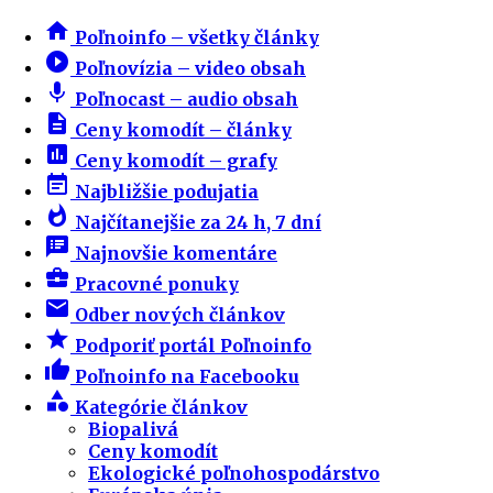
home
Poľnoinfo – všetky články
play_circle_filled
Poľnovízia – video obsah
mic
Poľnocast – audio obsah
description
Ceny komodít – články
insert_chart
Ceny komodít – grafy
event_note
Najbližšie podujatia
whatshot
Najčítanejšie za 24 h, 7 dní
speaker_notes
Najnovšie komentáre
business_center
Pracovné ponuky
email
Odber nových článkov
star
Podporiť portál Poľnoinfo
thumb_up
Poľnoinfo na Facebooku
category
Kategórie článkov
Biopalivá
Ceny komodít
Ekologické poľnohospodárstvo