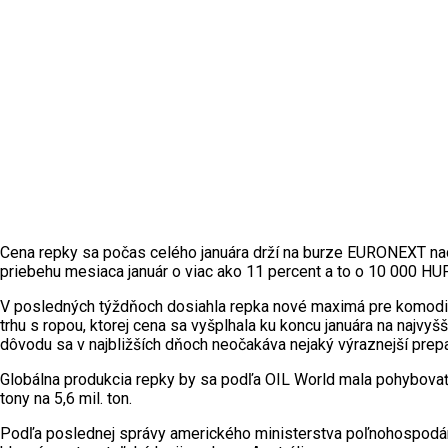
Cena repky sa počas celého januára drží na burze EURONEXT nad úr
priebehu mesiaca január o viac ako 11 percent a to o 10 000 HUF
V posledných týždňoch dosiahla repka nové maximá pre komoditu
trhu s ropou, ktorej cena sa vyšplhala ku koncu januára na najvyš
dôvodu sa v najbližších dňoch neočakáva nejaký výraznejší prepa
Globálna produkcia repky by sa podľa OIL World mala pohybovať na
tony na 5,6 mil. ton.
Podľa poslednej správy amerického ministerstva poľnohospodárs