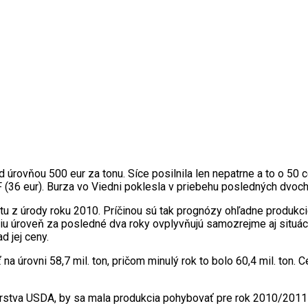
ovňou 500 eur za tonu. Síce posilnila len nepatrne a to o 50 cen
 (36 eur). Burza vo Viedni poklesla v priebehu posledných dvoch
 z úrody roku 2010. Príčinou sú tak prognózy ohľadne produkcie
šiu úroveň za posledné dva roky ovplyvňujú samozrejme aj situáciu 
d jej ceny.
 úrovni 58,7 mil. ton, pričom minulý rok to bolo 60,4 mil. ton. 
tva USDA, by sa mala produkcia pohybovať pre rok 2010/2011 na