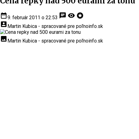
Cena repky nad 500 eurami za tonu
date_range
chat
visibility
stars
9. február 2011 o 22:53
account_box
Martin Kubica - spracované pre poľnoinfo.sk
insert_photo
Martin Kubica - spracované pre poľnoinfo.sk