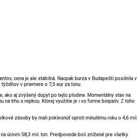
tov, cena je ale stabilná. Naopak burza v Budapešti posilnila v
 týždňov v priemere o 7,5 eur za tonu.
, ako aj zvýšený dopyt po tejto plodine. Momentálny stav na
na trhu s repkou. Ktorej využitie je i vo forme biopalív. Z toho
Celkové zásoby by mali poklesnúť oproti minulému roku o 4,6 mil.
 úrovni 58,3 mil. ton. Predpovede boli znížené pre všetky