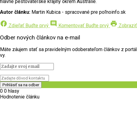
hlavné pestovateľské krajiny okrem Austrálie.
Autor článku:
Martin Kubica - spracované pre poľnoinfo.sk
facebook
comment
print
Zdieľať
Buďte prvý
Komentovať
Buďte prvý
Zobraziť
Odber nových článkov na e-mail
Máte záujem stať sa pravidelným odoberateľom článkov z portálu 
vy.
0
0
hlasy
Hodnotenie článku