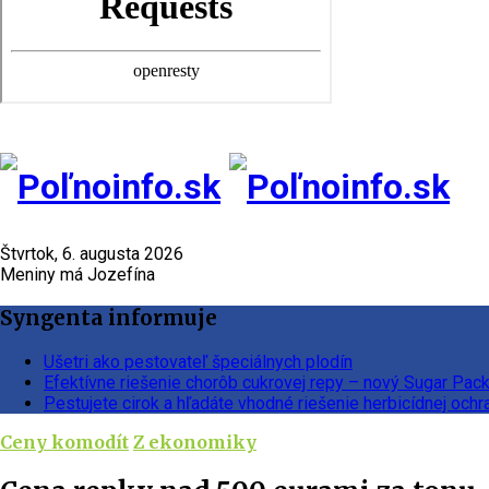
Štvrtok, 6. augusta 2026
Meniny má Jozefína
Syngenta informuje
Ušetri ako pestovateľ špeciálnych plodín
Efektívne riešenie chorôb cukrovej repy – nový Sugar Pac
Pestujete cirok a hľadáte vhodné riešenie herbicídnej ochr
Ceny komodít
Z ekonomiky