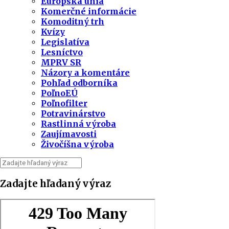
Európska únia
Komerčné informácie
Komoditný trh
Kvízy
Legislatíva
Lesníctvo
MPRV SR
Názory a komentáre
Pohľad odborníka
PoľnoEÚ
Poľnofilter
Potravinárstvo
Rastlinná výroba
Zaujímavosti
Živočíšna výroba
Zadajte hľadaný výraz