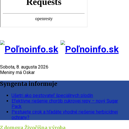
Sobota, 8. augusta 2026
Meniny má Oskar
Syngenta informuje
Ušetri ako pestovateľ špeciálnych plodín
Efektívne riešenie chorôb cukrovej repy – nový Sugar
Pack
Pestujete cirok a hľadáte vhodné riešenie herbicídnej
ochrany?
Z domova
Živočíšna výroba