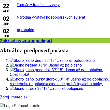
Farmár – tradície a zvyky.
22
AUG
Národná výstava hospodárskych zvierat
02
SEP
Agrosalón
02
SEP
Zobraziť zoznam podujatí
Aktuálna predpoveď počasia
dnes
32°
13°
Jasno až polooblačno.
nedeľa
33°
9°
Jasno až polojasno.
pondelok
37°
15°
Jasno až polooblačno.
Opäť teplo!
utorok
33°
14°
Jasno až polooblačno.
V priebehu popoludnia ojedinele prehánky alebo búrky.
streda
33°
13°
Jasno až polojasno.
Zdroj: imeteo.sk