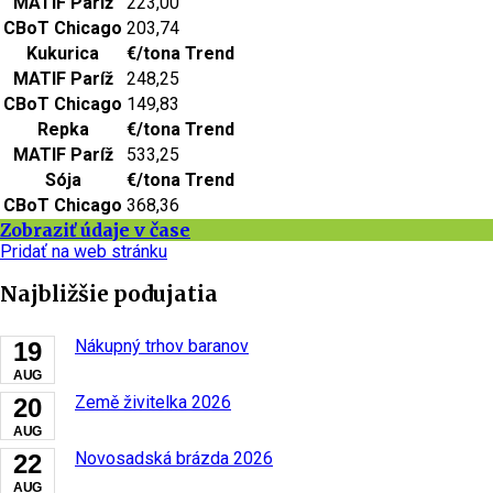
MATIF Paríž
223,00
CBoT Chicago
203,74
Kukurica
€/tona
Trend
MATIF Paríž
248,25
CBoT Chicago
149,83
Repka
€/tona
Trend
MATIF Paríž
533,25
Sója
€/tona
Trend
CBoT Chicago
368,36
Zobraziť údaje v čase
Pridať na web stránku
Najbližšie podujatia
Nákupný trhov baranov
19
AUG
Země živitelka 2026
20
AUG
Novosadská brázda 2026
22
AUG