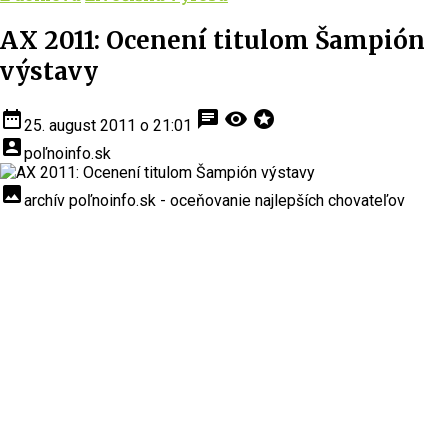
AX 2011: Ocenení titulom Šampión
výstavy
date_range
chat
visibility
stars
25. august 2011 o 21:01
account_box
poľnoinfo.sk
insert_photo
archív poľnoinfo.sk - oceňovanie najlepších chovateľov