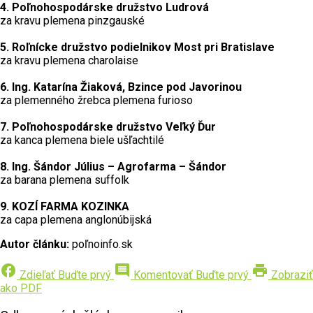
4. Poľnohospodárske družstvo Ludrová
za kravu plemena pinzgauské
5. Roľnícke družstvo podielnikov Most pri Bratislave
za kravu plemena charolaise
6. Ing. Katarína Žiaková, Bzince pod Javorinou
za plemenného žrebca plemena furioso
7. Poľnohospodárske družstvo Veľký Ďur
za kanca plemena biele ušľachtilé
8. Ing. Šándor Július – Agrofarma – Šándor
za barana plemena suffolk
9. KOZÍ FARMA KOZINKA
za capa plemena anglonúbijská
Autor článku:
poľnoinfo.sk
facebook
comment
print
Zdieľať
Buďte prvý
Komentovať
Buďte prvý
Zobraziť
ako PDF