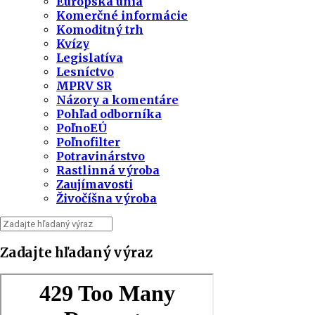
Európska únia
Komerčné informácie
Komoditný trh
Kvízy
Legislatíva
Lesníctvo
MPRV SR
Názory a komentáre
Pohľad odborníka
PoľnoEÚ
Poľnofilter
Potravinárstvo
Rastlinná výroba
Zaujímavosti
Živočíšna výroba
Zadajte hľadaný výraz