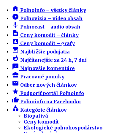
home
Poľnoinfo – všetky články
play_circle_filled
Poľnovízia – video obsah
mic
Poľnocast – audio obsah
description
Ceny komodít – články
insert_chart
Ceny komodít – grafy
event_note
Najbližšie podujatia
whatshot
Najčítanejšie za 24 h, 7 dní
speaker_notes
Najnovšie komentáre
business_center
Pracovné ponuky
email
Odber nových článkov
star
Podporiť portál Poľnoinfo
thumb_up
Poľnoinfo na Facebooku
category
Kategórie článkov
Biopalivá
Ceny komodít
Ekologické poľnohospodárstvo