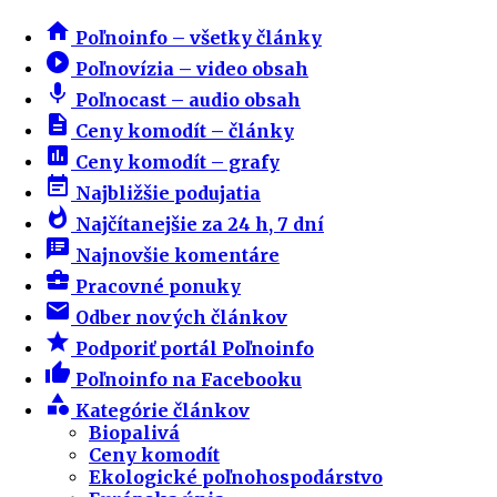
home
Poľnoinfo – všetky články
play_circle_filled
Poľnovízia – video obsah
mic
Poľnocast – audio obsah
description
Ceny komodít – články
insert_chart
Ceny komodít – grafy
event_note
Najbližšie podujatia
whatshot
Najčítanejšie za 24 h, 7 dní
speaker_notes
Najnovšie komentáre
business_center
Pracovné ponuky
email
Odber nových článkov
star
Podporiť portál Poľnoinfo
thumb_up
Poľnoinfo na Facebooku
category
Kategórie článkov
Biopalivá
Ceny komodít
Ekologické poľnohospodárstvo