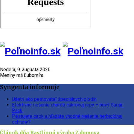
Nedeľa, 9. augusta 2026
Meniny má Ľubomíra
Syngenta informuje
Ušetri ako pestovateľ špeciálnych plodín
Efektívne riešenie chorôb cukrovej repy – nový Sugar
Pack
Pestujete cirok a hľadáte vhodné riešenie herbicídnej
ochrany?
Článok dňa
Rastlinná výroba
Z domova