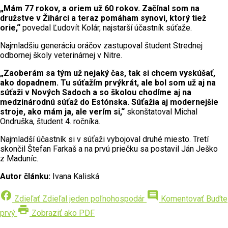
„Mám 77 rokov, a oriem už 60 rokov. Začínal som na
družstve v Žihárci a teraz pomáham synovi, ktorý tiež
orie,“
povedal Ľudovít Kolár, najstarší účastník súťaže.
Najmladšiu generáciu oráčov zastupoval študent Strednej
odbornej školy veterinárnej v Nitre.
„Zaoberám sa tým už nejaký čas, tak si chcem vyskúšať,
ako dopadnem. Tu súťažím prvýkrát, ale bol som už aj na
súťaži v Nových Sadoch a so školou chodíme aj na
medzinárodnú súťaž do Estónska. Súťažia aj modernejšie
stroje, ako mám ja, ale verím si,“
skonštatoval Michal
Ondruška, študent 4. ročníka.
Najmladší účastník si v súťaži vybojoval druhé miesto. Tretí
skončil Štefan Farkaš a na prvú priečku sa postavil Ján Ješko
z Maduníc.
Autor článku:
Ivana Kaliská
facebook
comment
Zdieľať
Zdieľal jeden poľnohospodár
Komentovať
Buďte
print
prvý
Zobraziť ako PDF