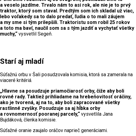
a veselo jazdíme. Trvalo nám to asi rok, ale nie je to prvý
traktor, ktorý som staval. Predtým som ich skladal už viac,
lebo voľakedy sa to dalo predať, ľudia o to mali záujem
a my sme si tým prilepšili. Traktoristu som robil 25 rokov
a toto ma baví, naučil som sa s tým jazdiť a vychytať všetky
muchy,“
vysvetlil Segeň.
Starí aj mladí
Súťažnú orbu v Šali posudzovala komisia, ktorá sa zamerala na
viaceré kritériá.
„Hlavne sa posudzuje priamočiarosť orby, čiže aby boli
rovné rady. Taktiež prihliadame na hrebeňovitosť oráčiny,
ako je tvorená, aj na to, aby boli zapracované všetky
rastlinné zvyšky. Posudzuje sa aj hĺbka orby
a rovnomernosť pooranej parcely,“
vysvetlila Jana
Bujdáková, členka komisie.
Súťažné oranie zaujalo oráčov naprieč generáciami.