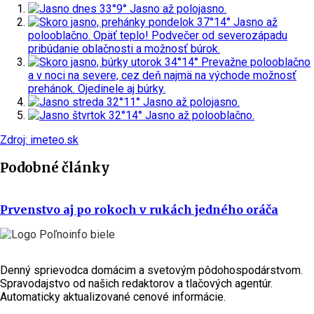
dnes
33°
9°
Jasno až polojasno.
pondelok
37°
14°
Jasno až
polooblačno. Opäť teplo! Podvečer od severozápadu
pribúdanie oblačnosti a možnosť búrok.
utorok
34°
14°
Prevažne polooblačno
a v noci na severe, cez deň najmä na východe možnosť
prehánok. Ojedinele aj búrky.
streda
32°
11°
Jasno až polojasno.
štvrtok
32°
14°
Jasno až polooblačno.
Zdroj: imeteo.sk
Podobné články
Prvenstvo aj po rokoch v rukách jedného oráča
Denný sprievodca domácim a svetovým pôdohospodárstvom.
Spravodajstvo od našich redaktorov a tlačových agentúr.
Automaticky aktualizované cenové informácie.