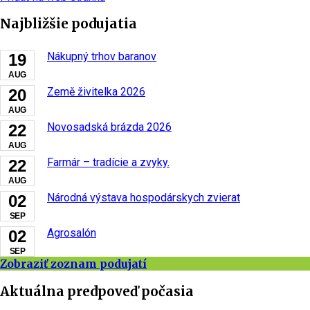
Najbližšie podujatia
Nákupný trhov baranov
19
AUG
Země živitelka 2026
20
AUG
Novosadská brázda 2026
22
AUG
Farmár – tradície a zvyky.
22
AUG
Národná výstava hospodárskych zvierat
02
SEP
Agrosalón
02
SEP
Zobraziť zoznam podujatí
Aktuálna predpoveď počasia