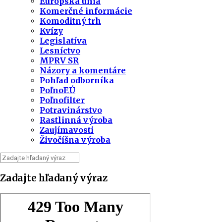
Európska únia
Komerčné informácie
Komoditný trh
Kvízy
Legislatíva
Lesníctvo
MPRV SR
Názory a komentáre
Pohľad odborníka
PoľnoEÚ
Poľnofilter
Potravinárstvo
Rastlinná výroba
Zaujímavosti
Živočíšna výroba
Zadajte hľadaný výraz