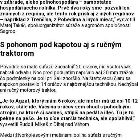
v záhrade, alebo poľnohospodára – samostatne
hospodáriaceho roľníka. Prvé dva roky sme pozvali len
známych z regiónu, ale tento rok prišli aj z iných regiónov
– napríklad z Trenčína, z Pobedima a iných miest,“
vysvetlil
Matej Takáč, spoluorganizátor súťaže a agronóm spoločnosti
Sagrop.
S pohonom pod kapotou aj s ručným
traktorom
Pôvodne sa malo súťaže zúčastniť 20 oráčov, nie všetci však
nabrali odvahu. Noc pred podujatím napršalo asi 30 mm zrážok,
čo podmienky na poli pri Šali zhoršilo. Na štartovaciu čiaru sa
napokon postavilo 14 oráčov s najrôznejšou technikou. Nechýbal
ani ručný motorový traktor.
„Je to Agzat, ktorý mám 6 rokov, ale motor má už asi 10-12
rokov, stále ide. Väčšina oráčov sem chodí s pohodlnými
strojmi, na ktoré si sadneš, stúpiš na pedál a ideš. Tu je to
pekne na pešo. Je to síce staršia technika, ale spoľahlivá,“
vysvetlil Rudolf Mikeš z Dlhej nad Váhom.
Medzi štvorkolesovými mašinami bol na súťaži s ručným