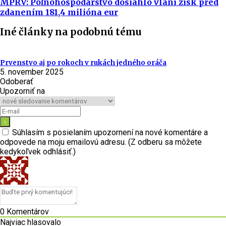
MPRV: Poľnohospodárstvo dosiahlo vlani zisk pred
zdanením 181,4 milióna eur
Iné články na podobnú tému
Prvenstvo aj po rokoch v rukách jedného oráča
5. november 2025
Odoberať
Upozorniť na
Súhlasím s posielaním upozornení na nové komentáre a
odpovede na moju emailovú adresu. (Z odberu sa môžete
kedykoľvek odhlásiť.)
0
Komentárov
Najviac hlasovalo