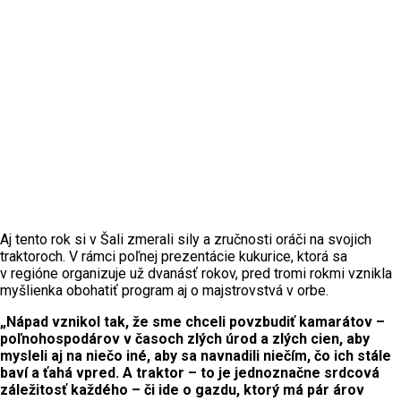
Aj tento rok si v Šali zmerali sily a zručnosti oráči na svojich
traktoroch. V rámci poľnej prezentácie kukurice, ktorá sa
v regióne organizuje už dvanásť rokov, pred tromi rokmi vznikla
myšlienka obohatiť program aj o majstrovstvá v orbe.
„Nápad vznikol tak, že sme chceli povzbudiť kamarátov –
poľnohospodárov v časoch zlých úrod a zlých cien, aby
mysleli aj na niečo iné, aby sa navnadili niečím, čo ich stále
baví a ťahá vpred. A traktor – to je jednoznačne srdcová
záležitosť každého – či ide o gazdu, ktorý má pár árov