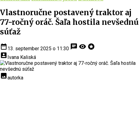
Vlastnoručne postavený traktor aj
77-ročný oráč. Šaľa hostila nevšednú
súťaž
date_range
chat
visibility
stars
13. september 2025 o 11:30
account_box
Ivana Kaliská
insert_photo
autorka