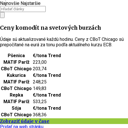
Najnovšie
Najstaršie
Ceny komodít na svetových burzách
Údaje sú aktualizované každú hodinu. Ceny z CBoT Chicago sú
prepočítané na eurá za tonu podľa aktuálneho kurzu ECB.
Pšenica
€/tona
Trend
MATIF Paríž
223,00
CBoT Chicago
203,74
Kukurica
€/tona
Trend
MATIF Paríž
248,25
CBoT Chicago
149,83
Repka
€/tona
Trend
MATIF Paríž
533,25
Sója
€/tona
Trend
CBoT Chicago
368,36
Zobraziť údaje v čase
Pridať na web stránku