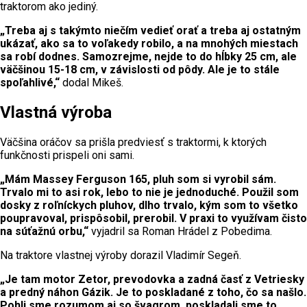
traktorom ako jediný.
„Treba aj s takýmto niečím vedieť orať a treba aj ostatným
ukázať, ako sa to voľakedy robilo, a na mnohých miestach
sa robí dodnes. Samozrejme, nejde to do hĺbky 25 cm, ale
väčšinou 15-18 cm, v závislosti od pôdy. Ale je to stále
spoľahlivé,“
dodal Mikeš.
Vlastná výroba
Väčšina oráčov sa prišla predviesť s traktormi, k ktorých
funkčnosti prispeli oni sami.
„Mám Massey Ferguson 165, pluh som si vyrobil sám.
Trvalo mi to asi rok, lebo to nie je jednoduché. Použil som
dosky z roľníckych pluhov, dlho trvalo, kým som to všetko
poupravoval, prispôsobil, prerobil. V praxi to využívam čisto
na súťažnú orbu,“
vyjadril sa Roman Hrádel z Pobedima.
Na traktore vlastnej výroby dorazil Vladimír Segeň.
„Je tam motor Zetor, prevodovka a zadná časť z Vetriesky
a predný náhon Gázik. Je to poskladané z toho, čo sa našlo.
Pohli sme rozumom aj so švagrom, poskladali sme to