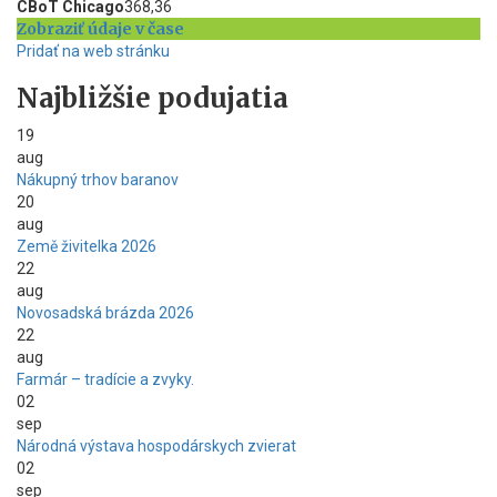
CBoT Chicago
368,36
Zobraziť údaje v čase
Pridať na web stránku
Najbližšie podujatia
19
aug
Nákupný trhov baranov
20
aug
Země živitelka 2026
22
aug
Novosadská brázda 2026
22
aug
Farmár – tradície a zvyky.
02
sep
Národná výstava hospodárskych zvierat
02
sep