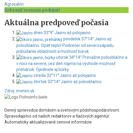
Agrosalón
Zobraziť zoznam podujatí
Aktuálna predpoveď počasia
dnes
33°
9°
Jasno až polojasno.
pondelok
37°
14°
Jasno až
polooblačno. Opäť teplo! Podvečer od severozápadu
pribúdanie oblačnosti a možnosť búrok.
utorok
34°
14°
Prevažne polooblačno a
v noci na severe, cez deň najmä na východe možnosť
prehánok. Ojedinele aj búrky.
streda
32°
11°
Jasno až polojasno.
štvrtok
32°
14°
Jasno až polooblačno.
Zdroj: imeteo.sk
Denný sprievodca domácim a svetovým pôdohospodárstvom.
Spravodajstvo od našich redaktorov a tlačových agentúr.
Automaticky aktualizované cenové informácie.