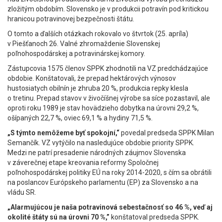
zložitým obdobím. Slovensko je v produkcii potravín pod kritickou
hranicou potravinovej bezpečnosti štátu.
O tomto a ďalších otázkach rokovalo vo štvrtok (25. apríla)
v Piešťanoch 26. Valné zhromaždenie Slovenskej
poľnohospodárskej a potravinárskej komory.
Zástupcovia 1575 členov SPPK zhodnotili na VZ predchádzajúce
obdobie. Konštatovali, že prepad hektárových výnosov
hustosiatych obilnín je zhruba 20 %, produkcia repky klesla
o tretinu. Prepad stavov v živočíšnej výrobe sa síce pozastavil, ale
oproti roku 1989 je stav hovädzieho dobytka na úrovni 29,2 %,
ošípaných 22,7 %, oviec 69,1 % a hydiny 71,5 %.
„S týmto nemôžeme byť spokojní,“
povedal predseda SPPK Milan
Semančík. VZ vytýčilo na nasledujúce obdobie priority SPPK.
Medzi ne patrí presadenie národných záujmov Slovenska
v záverečnej etape kreovania reformy Spoločnej
poľnohospodárskej politiky EÚ na roky 2014-2020, s čím sa obrátili
na poslancov Európskeho parlamentu (EP) za Slovensko a na
vládu SR.
„Alarmujúcou je naša potravinová sebestačnosť so 46 %, veď aj
okolité štáty sú na úrovni 70 %,”
konštatoval predseda SPPK.