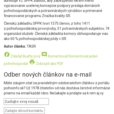
adresuje VZ SPPK žiadosť, aby zabezpečilo okrem iného
vypracovanie ucelenej koncepcie podpory predaja domácich
poľnohospodárskych a potravinárskych výrobkov a primerané
financovanie programu Značka kvality SR.
Členskú základňu SPPK tvorí 1575 členov, z toho 1411
z poľnohospodárskej prvovýroby, 51 potravinárskych subjektov, 74
organizácií služieb. Členská základňa komory obhospodaruje viac
ako 60 % poľnohospodárskej pôdy v SR.
Autor článku:
TASR
facebook
comment
Zdieľať
Buďte prvý
Komentovať
Komentoval jeden
print
poľnohospodár
Zobraziť ako PDF
Odber nových článkov na e-mail
Máte záujem stať sa pravidelným odoberateľom článkov z portálu
poľnoinfo.sk? Už 1978 čitateľov od nás dostáva čerstvé informácie
priamo na email každé ráno. Nečakajte a pridajte sa k nim aj vy.