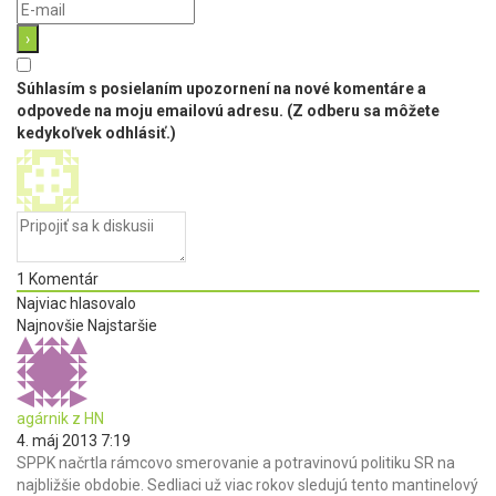
Súhlasím s posielaním upozornení na nové komentáre a
odpovede na moju emailovú adresu. (Z odberu sa môžete
kedykoľvek odhlásiť.)
1
Komentár
Najviac hlasovalo
Najnovšie
Najstaršie
agárnik z HN
4. máj 2013 7:19
SPPK načrtla rámcovo smerovanie a potravinovú politiku SR na
najbližšie obdobie. Sedliaci už viac rokov sledujú tento mantinelový