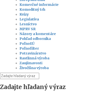
Komerčné informácie
Komoditný trh
Kvízy
Legislatíva
Lesníctvo
MPRV SR
Názory a komentáre
Pohľad odborníka
PoľnoEÚ
Poľnofilter
Potravinárstvo
Rastlinná výroba
Zaujímavosti
Živočíšna výroba
Zadajte hľadaný výraz