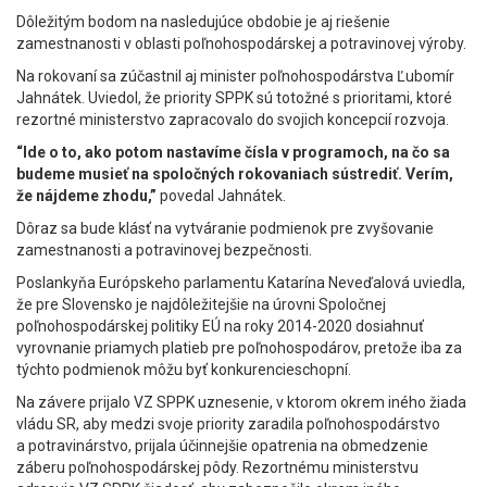
Dôležitým bodom na nasledujúce obdobie je aj riešenie
zamestnanosti v oblasti poľnohospodárskej a potravinovej výroby.
Na rokovaní sa zúčastnil aj minister poľnohospodárstva Ľubomír
Jahnátek. Uviedol, že priority SPPK sú totožné s prioritami, ktoré
rezortné ministerstvo zapracovalo do svojich koncepcií rozvoja.
“Ide o to, ako potom nastavíme čísla v programoch, na čo sa
budeme musieť na spoločných rokovaniach sústrediť. Verím,
že nájdeme zhodu,”
povedal Jahnátek.
Dôraz sa bude klásť na vytváranie podmienok pre zvyšovanie
zamestnanosti a potravinovej bezpečnosti.
Poslankyňa Európskeho parlamentu Katarína Neveďalová uviedla,
že pre Slovensko je najdôležitejšie na úrovni Spoločnej
poľnohospodárskej politiky EÚ na roky 2014-2020 dosiahnuť
vyrovnanie priamych platieb pre poľnohospodárov, pretože iba za
týchto podmienok môžu byť konkurencieschopní.
Na závere prijalo VZ SPPK uznesenie, v ktorom okrem iného žiada
vládu SR, aby medzi svoje priority zaradila poľnohospodárstvo
a potravinárstvo, prijala účinnejšie opatrenia na obmedzenie
záberu poľnohospodárskej pôdy. Rezortnému ministerstvu