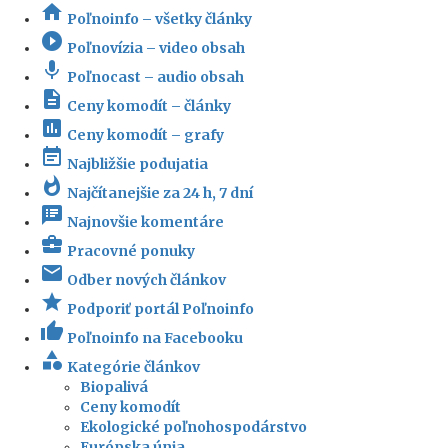
home
Poľnoinfo – všetky články
play_circle_filled
Poľnovízia – video obsah
mic
Poľnocast – audio obsah
description
Ceny komodít – články
insert_chart
Ceny komodít – grafy
event_note
Najbližšie podujatia
whatshot
Najčítanejšie za 24 h, 7 dní
speaker_notes
Najnovšie komentáre
business_center
Pracovné ponuky
email
Odber nových článkov
star
Podporiť portál Poľnoinfo
thumb_up
Poľnoinfo na Facebooku
category
Kategórie článkov
Biopalivá
Ceny komodít
Ekologické poľnohospodárstvo
Európska únia