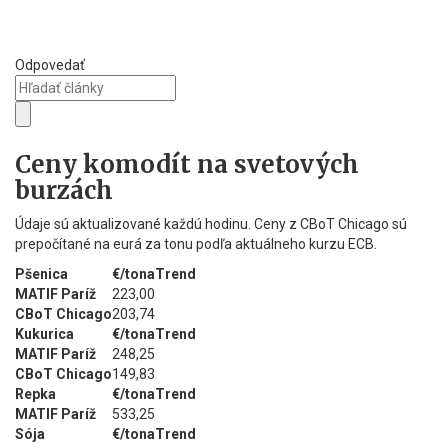
Odpovedať
Ceny komodít na svetových
burzách
Údaje sú aktualizované každú hodinu. Ceny z CBoT Chicago sú
prepočítané na eurá za tonu podľa aktuálneho kurzu ECB.
Pšenica
€/tona
Trend
MATIF Paríž
223,00
CBoT Chicago
203,74
Kukurica
€/tona
Trend
MATIF Paríž
248,25
CBoT Chicago
149,83
Repka
€/tona
Trend
MATIF Paríž
533,25
Sója
€/tona
Trend