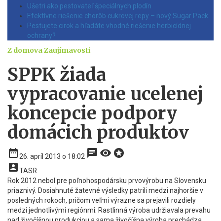
Ušetri ako pestovateľ špeciálnych plodín
Efektívne riešenie chorôb cukrovej repy – nový Sugar Pack
Pestujete cirok a hľadáte vhodné riešenie herbicídnej
ochrany?
Z domova
Zaujímavosti
SPPK žiada
vypracovanie ucelenej
koncepcie podpory
domácich produktov
date_range
chat
visibility
stars
26. apríl 2013 o 18:02
account_box
TASR
Rok 2012 nebol pre poľnohospodársku prvovýrobu na Slovensku
priaznivý. Dosiahnuté žatevné výsledky patrili medzi najhoršie v
posledných rokoch, pričom veľmi výrazne sa prejavili rozdiely
medzi jednotlivými regiónmi. Rastlinná výroba udržiavala prevahu
nad živočíšnou produkciou a sama živočíšna výroba prechádza