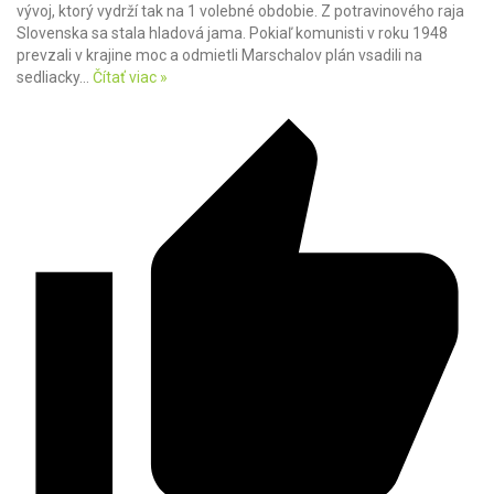
vývoj, ktorý vydrží tak na 1 volebné obdobie. Z potravinového raja
Slovenska sa stala hladová jama. Pokiaľ komunisti v roku 1948
prevzali v krajine moc a odmietli Marschalov plán vsadili na
sedliacky
…
Čítať viac »