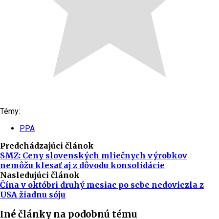
Témy:
PPA
Predchádzajúci článok
SMZ: Ceny slovenských mliečnych výrobkov
nemôžu klesať aj z dôvodu konsolidácie
Nasledujúci článok
Čína v októbri druhý mesiac po sebe nedoviezla z
USA žiadnu sóju
Iné články na podobnú tému