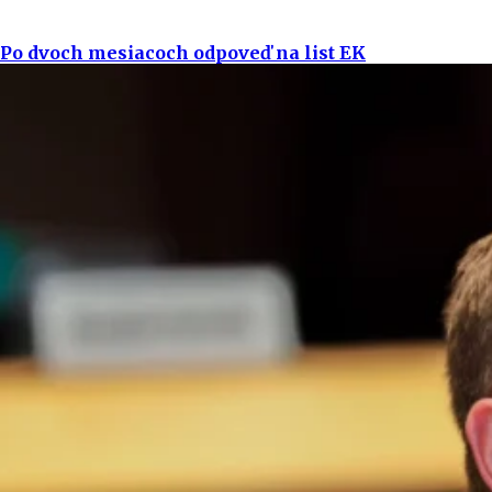
Po dvoch mesiacoch odpoveď na list EK