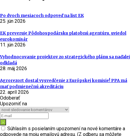
Po dvoch mesiacoch odpoveď na list EK
25. jún 2026
EK preveruje Pôdohospodársku platobnú agentúru, uviedol
eurokomisár
11. jún 2026
Vyhodnocovanie projektov zo strategického plánu sa naďalej
odkladá
28. máj 2026
Agrorezort dostal vysvedčenie z Európskej komisie! PPA má
mať podmienečnú akreditáciu
22. apríl 2026
Odoberať
Upozorniť na
Súhlasím s posielaním upozornení na nové komentáre a
odpovede na moju emailovú adresu. (Z odberu sa môžete