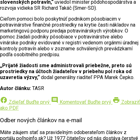
slovenských potravín,“
uviedol minister pôdohospodárstva a
rozvoja vidieka SR Richard Takáč (Smer-SD).
Cieľom pomoci bolo poskytnúť podnikom pôsobiacim v
potravinárstve finančné prostriedky na krytie časti nákladov na
marketingovú podporu predaja potravinárskych výrobkov. O
pomoc žiadali podniky pôsobiace v potravinárstve alebo
vinárske podniky evidované v registri vedenom orgánmi úradnej
kontroly potravín alebo v zozname schválených prevádzkarní
podľa osobitného predpisu.
„Prijaté žiadosti sme administrovali priebežne, preto sú
prostriedky na účtoch žiadateľov v priebehu pol roka od
uzavretia výzvy,“
dodal generálny riaditeľ PPA Marek Čepko.
Autor článku:
TASR
facebook
comment
print
Zdieľať
Buďte prvý
Komentovať
Buďte prvý
Zobraziť
ako PDF
Odber nových článkov na e-mail
Máte záujem stať sa pravidelným odoberateľom článkov z
portálu poľnoinfo.sk? Už 1977 čitateľov od nás dostáva čerstvé