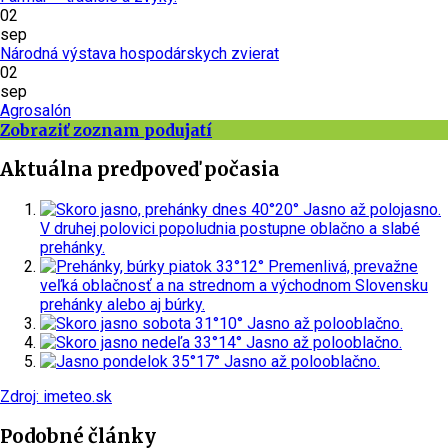
02
sep
Národná výstava hospodárskych zvierat
02
sep
Agrosalón
Zobraziť zoznam podujatí
Aktuálna predpoveď počasia
dnes
40°
20°
Jasno až polojasno.
V druhej polovici popoludnia postupne oblačno a slabé
prehánky.
piatok
33°
12°
Premenlivá, prevažne
veľká oblačnosť a na strednom a východnom Slovensku
prehánky alebo aj búrky.
sobota
31°
10°
Jasno až polooblačno.
nedeľa
33°
14°
Jasno až polooblačno.
pondelok
35°
17°
Jasno až polooblačno.
Zdroj: imeteo.sk
Podobné články