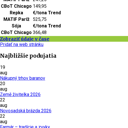
CBoT Chicago
149,95
Repka
€/tona
Trend
MATIF Paríž
525,75
Sója
€/tona
Trend
CBoT Chicago
366,48
Zobraziť údaje v čase
Pridať na web stránku
Najbližšie podujatia
19
aug
Nákupný trhov baranov
20
aug
Země živitelka 2026
22
aug
Novosadská brázda 2026
22
aug
Farmár – tradície a zvyky.