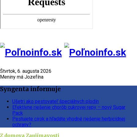
Štvrtok, 6. augusta 2026
Meniny má Jozefína
Syngenta informuje
Ušetri ako pestovateľ špeciálnych plodín
Efektívne riešenie chorôb cukrovej repy – nový Sugar
Pack
Pestujete cirok a hľadáte vhodné riešenie herbicídnej
ochrany?
Z domova
Zaujímavosti