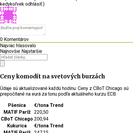
kedykoľvek odhlásiť.)
0
Komentárov
Najviac hlasovalo
Najnovšie
Najstaršie
Ceny komodít na svetových burzách
Údaje sú aktualizované každú hodinu. Ceny z CBoT Chicago sú
prepočítané na eurá za tonu podľa aktuálneho kurzu ECB.
Pšenica
€/tona
Trend
MATIF Paríž
220,50
CBoT Chicago
200,94
Kukurica
€/tona
Trend
MATIF Paríž
247,25