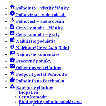
home
Poľnoinfo – všetky články
play_circle_filled
Poľnovízia – video obsah
mic
Poľnocast – audio obsah
description
Ceny komodít – články
insert_chart
Ceny komodít – grafy
event_note
Najbližšie podujatia
whatshot
Najčítanejšie za 24 h, 7 dní
speaker_notes
Najnovšie komentáre
business_center
Pracovné ponuky
email
Odber nových článkov
star
Podporiť portál Poľnoinfo
thumb_up
Poľnoinfo na Facebooku
category
Kategórie článkov
Biopalivá
Ceny komodít
Ekologické poľnohospodárstvo