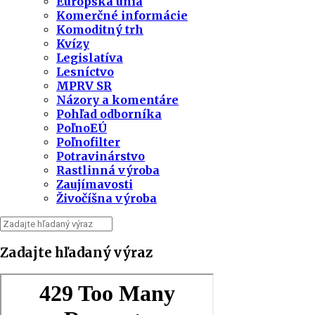
Európska únia
Komerčné informácie
Komoditný trh
Kvízy
Legislatíva
Lesníctvo
MPRV SR
Názory a komentáre
Pohľad odborníka
PoľnoEÚ
Poľnofilter
Potravinárstvo
Rastlinná výroba
Zaujímavosti
Živočíšna výroba
Zadajte hľadaný výraz