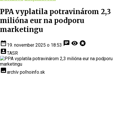
PPA vyplatila potravinárom 2,3
milióna eur na podporu
marketingu
date_range
chat
visibility
stars
19. november 2025 o 18:53
account_box
TASR
insert_photo
archív poľnoinfo.sk