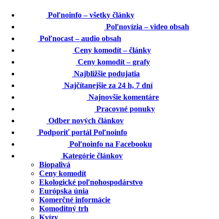
home
Poľnoinfo – všetky články
play_circle_filled
Poľnovízia – video obsah
mic
Poľnocast – audio obsah
description
Ceny komodít – články
insert_chart
Ceny komodít – grafy
event_note
Najbližšie podujatia
whatshot
Najčítanejšie za 24 h, 7 dní
speaker_notes
Najnovšie komentáre
business_center
Pracovné ponuky
email
Odber nových článkov
star
Podporiť portál Poľnoinfo
thumb_up
Poľnoinfo na Facebooku
category
Kategórie článkov
Biopalivá
Ceny komodít
Ekologické poľnohospodárstvo
Európska únia
Komerčné informácie
Komoditný trh
Kvízy