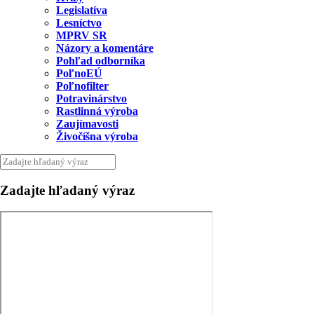
Legislatíva
Lesníctvo
MPRV SR
Názory a komentáre
Pohľad odborníka
PoľnoEÚ
Poľnofilter
Potravinárstvo
Rastlinná výroba
Zaujímavosti
Živočíšna výroba
Zadajte hľadaný výraz