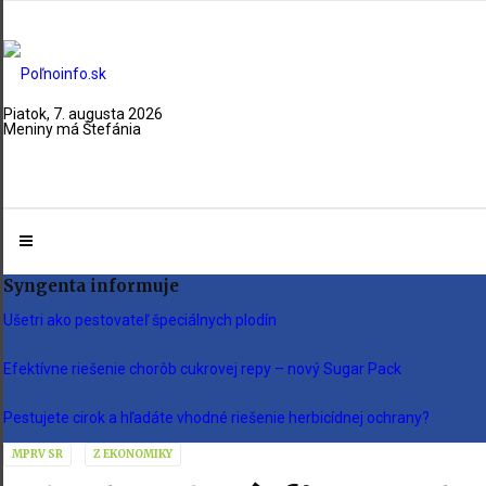
Piatok, 7. augusta 2026
Meniny má Štefánia
Syngenta informuje
Ušetri ako pestovateľ špeciálnych plodín
Efektívne riešenie chorôb cukrovej repy – nový Sugar Pack
Pestujete cirok a hľadáte vhodné riešenie herbicídnej ochrany?
MPRV SR
Z EKONOMIKY