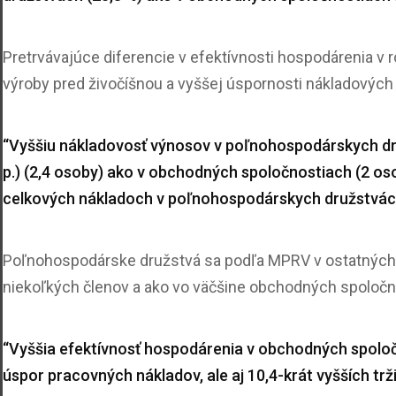
Pretrvávajúce diferencie v efektívnosti hospodárenia v
výroby pred živočíšnou a vyššej úspornosti nákladových
“Vyššiu nákladovosť výnosov v poľnohospodárskych dru
p.) (2,4 osoby) ako v obchodných spoločnostiach (2 os
celkových nákladoch v poľnohospodárskych družstvách 
Poľnohospodárske družstvá sa podľa MPRV v ostatných 
niekoľkých členov a ako vo väčšine obchodných spoločn
“Vyššia efektívnosť hospodárenia v obchodných spoloč
úspor pracovných nákladov, ale aj 10,4-krát vyšších tr