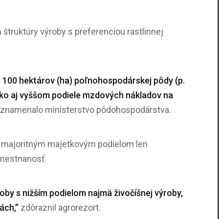
truktúry výroby s preferenciou rastlinnej
 100 hektárov (ha) poľnohospodárskej pôdy (p.
 ako aj vyššom podiele mzdových nákladov na
znamenalo ministerstvo pôdohospodárstva.
s majoritným majetkovým podielom len
amestnanosť.
by s nižším podielom najmä živočíšnej výroby,
ách,”
zdôraznil agrorezort.