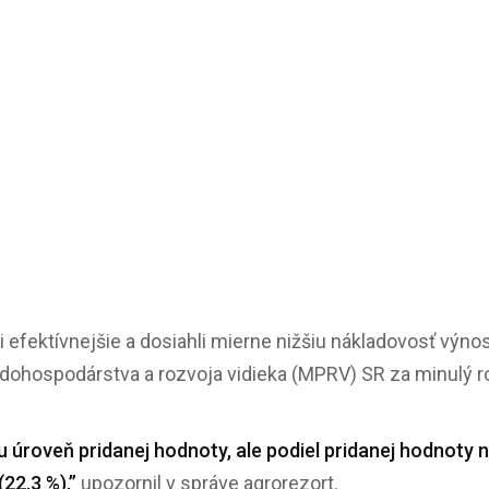
i efektívnejšie a dosiahli mierne nižšiu nákladovosť výn
pôdohospodárstva a rozvoja vidieka (MPRV) SR za minulý r
iu úroveň pridanej hodnoty, ale podiel pridanej hodnoty
22,3 %),”
upozornil v správe agrorezort.