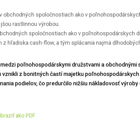
 v obchodných spoločnostiach ako v poľnohospodárskych
jšou rastlinnou výrobou.
v obchodných spoločnostiach ako v poľnohospodárskych d
z hľadiska cash-flow, a tým splácania najmä dlhodobých
a medzi poľnohospodárskymi družstvami a obchodnými 
u vznikli z bonitných častí majetku poľnohospodárskych
ania podielov, čo predurčilo nižšiu nákladovosť výroby
braziť ako PDF