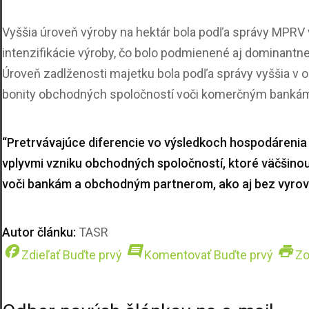
Vyššia úroveň výroby na hektár bola podľa správy MPRV
intenzifikácie výroby, čo bolo podmienené aj dominantne
Úroveň zadlženosti majetku bola podľa správy vyššia 
bonity obchodných spoločností voči komerčným bankám 
“Pretrvávajúce diferencie vo výsledkoch hospodáreni
vplyvmi vzniku obchodných spoločností, ktoré väčšino
voči bankám a obchodným partnerom, ako aj bez vyrovn
Autor článku:
TASR
facebook
comment
print
Zdieľať
Buďte prvý
Komentovať
Buďte prvý
Zo