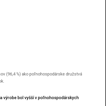
osov (96,4 %) ako poľnohospodárske družstvá
ok.
 na výrobe bol vyšší v poľnohospodárskych