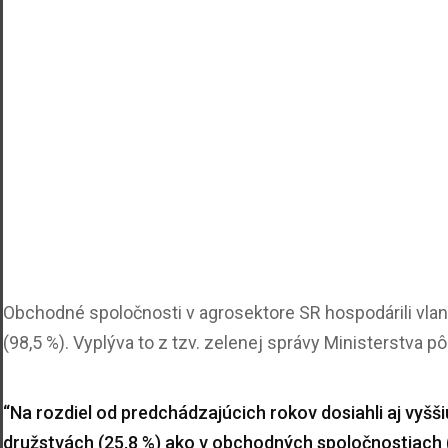
Obchodné spoločnosti v agrosektore SR hospodárili vlan
(98,5 %). Vyplýva to z tzv. zelenej správy Ministerstva 
“Na rozdiel od predchádzajúcich rokov dosiahli aj vyšš
družstvách (25,8 %) ako v obchodných spoločnostiach (