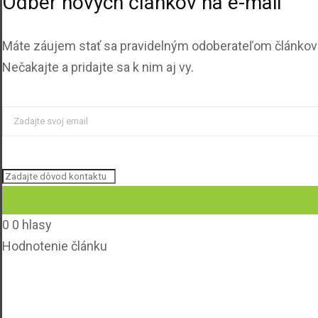
Odber nových článkov na e-mail
Máte záujem stať sa pravidelným odoberateľom článkov z
Nečakajte a pridajte sa k nim aj vy.
0
0
hlasy
Hodnotenie článku