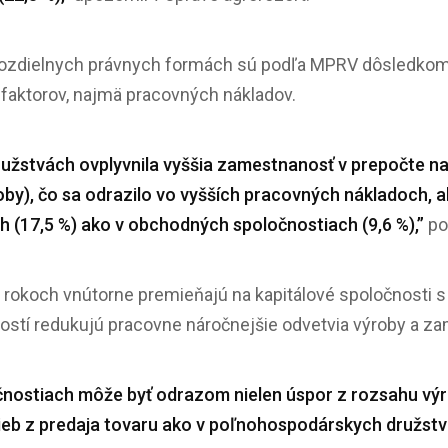
 rozdielnych právnych formách sú podľa MPRV dôsledkom š
 faktorov, najmä pracovných nákladov.
žstvách ovplyvnila vyššia zamestnanosť v prepočte na
oby), čo sa odrazilo vo vyšších pracovných nákladoch,
(17,5 %) ako v obchodných spoločnostiach (9,6 %),”
po
rokoch vnútorne premieňajú na kapitálové spoločnosti 
ostí redukujú pracovne náročnejšie odvetvia výroby a z
nostiach môže byť odrazom nielen úspor z rozsahu výro
žieb z predaja tovaru ako v poľnohospodárskych družstv