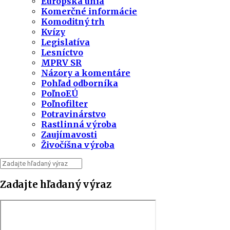
Európska únia
Komerčné informácie
Komoditný trh
Kvízy
Legislatíva
Lesníctvo
MPRV SR
Názory a komentáre
Pohľad odborníka
PoľnoEÚ
Poľnofilter
Potravinárstvo
Rastlinná výroba
Zaujímavosti
Živočíšna výroba
Zadajte hľadaný výraz