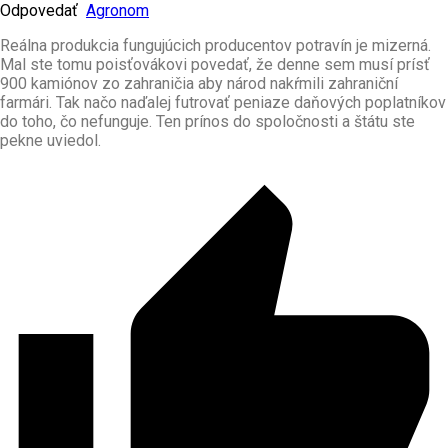
Odpovedať
Agronom
Reálna produkcia fungujúcich producentov potravín je mizerná.
Mal ste tomu poisťovákovi povedať, že denne sem musí prísť
900 kamiónov zo zahraničia aby národ nakŕmili zahraniční
farmári. Tak načo naďalej futrovať peniaze daňových poplatníkov
do toho, čo nefunguje. Ten prínos do spoločnosti a štátu ste
pekne uviedol.