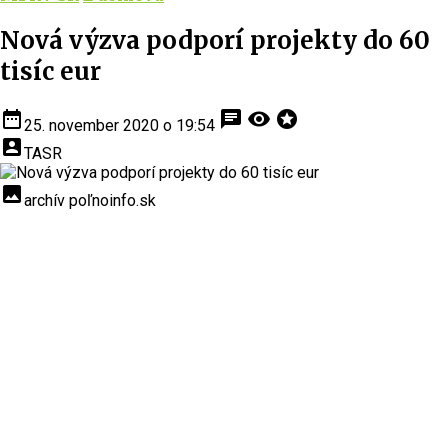
Nová výzva podporí projekty do 60
tisíc eur
date_range
chat
visibility
stars
25. november 2020 o 19:54
account_box
TASR
insert_photo
archív poľnoinfo.sk