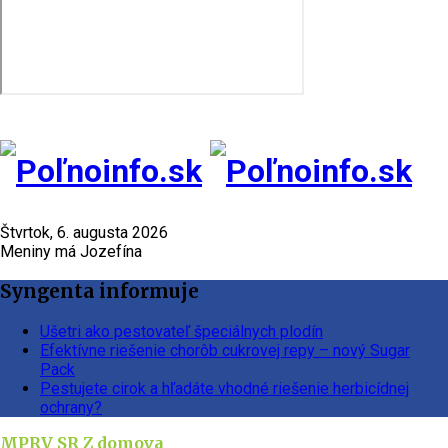
Štvrtok, 6. augusta 2026
Meniny má Jozefína
Syngenta informuje
Ušetri ako pestovateľ špeciálnych plodín
Efektívne riešenie chorôb cukrovej repy – nový Sugar
Pack
Pestujete cirok a hľadáte vhodné riešenie herbicídnej
ochrany?
MPRV SR
Z domova