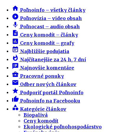
home
Poľnoinfo – všetky články
play_circle_filled
Poľnovízia – video obsah
mic
Poľnocast – audio obsah
description
Ceny komodít – články
insert_chart
Ceny komodít – grafy
event_note
Najbližšie podujatia
whatshot
Najčítanejšie za 24 h, 7 dní
speaker_notes
Najnovšie komentáre
business_center
Pracovné ponuky
email
Odber nových článkov
star
Podporiť portál Poľnoinfo
thumb_up
Poľnoinfo na Facebooku
category
Kategórie článkov
Biopalivá
Ceny komodít
Ekologické poľnohospodárstvo