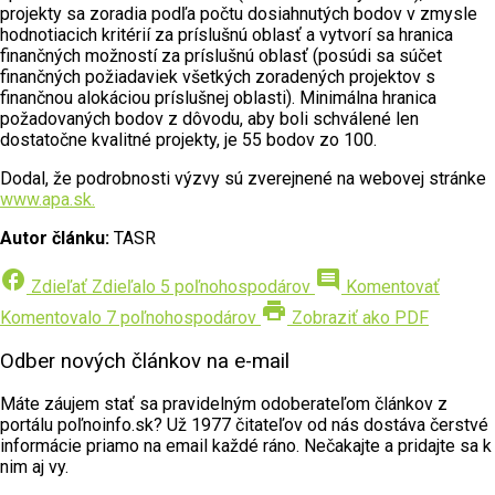
projekty sa zoradia podľa počtu dosiahnutých bodov v zmysle
hodnotiacich kritérií za príslušnú oblasť a vytvorí sa hranica
finančných možností za príslušnú oblasť (posúdi sa súčet
finančných požiadaviek všetkých zoradených projektov s
finančnou alokáciou príslušnej oblasti). Minimálna hranica
požadovaných bodov z dôvodu, aby boli schválené len
dostatočne kvalitné projekty, je 55 bodov zo 100.
Dodal, že podrobnosti výzvy sú zverejnené na webovej stránke
www.apa.sk.
Autor článku:
TASR
facebook
comment
Zdieľať
Zdieľalo 5 poľnohospodárov
Komentovať
print
Komentovalo 7 poľnohospodárov
Zobraziť ako PDF
Odber nových článkov na e-mail
Máte záujem stať sa pravidelným odoberateľom článkov z
portálu poľnoinfo.sk? Už 1977 čitateľov od nás dostáva čerstvé
informácie priamo na email každé ráno. Nečakajte a pridajte sa k
nim aj vy.