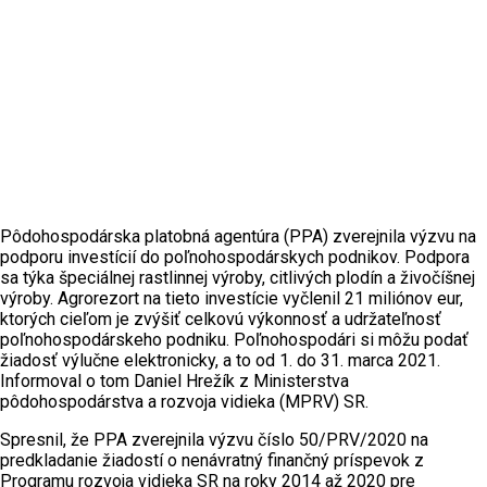
Pôdohospodárska platobná agentúra (PPA) zverejnila výzvu na
podporu investícií do poľnohospodárskych podnikov. Podpora
sa týka špeciálnej rastlinnej výroby, citlivých plodín a živočíšnej
výroby. Agrorezort na tieto investície vyčlenil 21 miliónov eur,
ktorých cieľom je zvýšiť celkovú výkonnosť a udržateľnosť
poľnohospodárskeho podniku. Poľnohospodári si môžu podať
žiadosť výlučne elektronicky, a to od 1. do 31. marca 2021.
Informoval o tom Daniel Hrežík z Ministerstva
pôdohospodárstva a rozvoja vidieka (MPRV) SR.
Spresnil, že PPA zverejnila výzvu číslo 50/PRV/2020 na
predkladanie žiadostí o nenávratný finančný príspevok z
Programu rozvoja vidieka SR na roky 2014 až 2020 pre