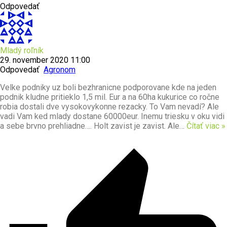
Odpovedať
Mladý roľník
29. november 2020 11:00
Odpovedať
Agronom
Velke podniky uz boli bezhranicne podporovane kde na jeden
podnik kludne pritieklo 1,5 mil. Eur a na 60ha kukurice co ročne
robia dostali dve vysokovykonne rezacky. To Vam nevadí? Ale
vadi Vam ked mlady dostane 60000eur. Inemu triesku v oku vidi
a sebe brvno prehliadne…. Holt zavist je zavist. Ale
…
Čítať viac »