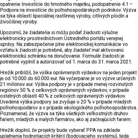
opatrenie Investície do hmotného majetku, podopatrenie 4.1 –
Podpora na investície do poľnohospodárskych podnikov. Výzva
sa týka oblastí špeciálnej rastlinnej výroby, citlivých plodín a
živočíšnej výroby.
Upozornil, že žiadatelia si môžu podať žiadosti výlučne
elektronicky prostredníctvom Ústredného portálu verejnej
správy. Na zabezpečenie plne elektronickej komunikácie vo
vzťahu k žiadosti je potrebné, aby žiadateľ mal aktivovanú
elektronickú schránku na doručovanie. Formulár žiadosti je
potrebné vyplniť a autorizovať od 1. marca do 31. marca 2021.
Hrežík priblížil, že výška oprávnených výdavkov na jeden projekt
je od 10.000 do 60.000 eur. Na vyčerpanie je vo výzve určených
21 miliónov eur. Výška podpory je v prípade menej rozvinutých
regiónov 50 % z celkových oprávnených výdavkov, v prípade
ostatných oblastí 40 % z celkových oprávnených výdavkov.
Uvedená výška podpory sa zvyšuje o 20 % v prípade mladých
poľnohospodárov a v prípade ekologického poľnohospodárstva.
Poznamenal, že výzva sa týka všetkých veľkostných druhov
fariem, mladých a malých farmárov, ako aj začínajúcich fariem.
Hrežík doplnil, že projekty bude vyberať PPA na základe
uplatnenia hodnotiacich kritérií (bodovacieho systému), teda