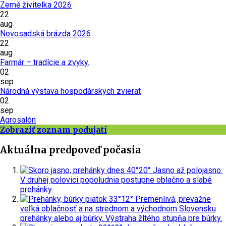
Země živitelka 2026
22
aug
Novosadská brázda 2026
22
aug
Farmár – tradície a zvyky.
02
sep
Národná výstava hospodárskych zvierat
02
sep
Agrosalón
Zobraziť zoznam podujatí
Aktuálna predpoveď počasia
dnes
40°
20°
Jasno až polojasno.
V druhej polovici popoludnia postupne oblačno a slabé
prehánky.
piatok
33°
12°
Premenlivá, prevažne
veľká oblačnosť a na strednom a východnom Slovensku
prehánky alebo aj búrky.
Výstraha žltého stupňa pre búrky.