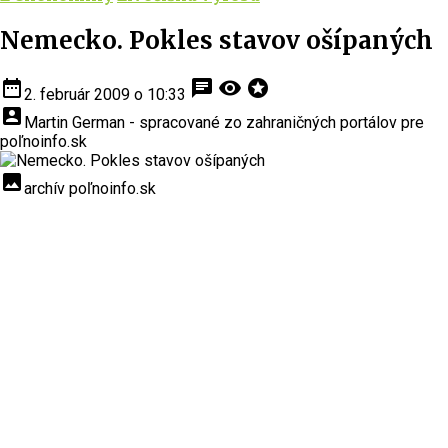
Nemecko. Pokles stavov ošípaných
date_range
chat
visibility
stars
2. február 2009 o 10:33
account_box
Martin German - spracované zo zahraničných portálov pre
poľnoinfo.sk
insert_photo
archív poľnoinfo.sk