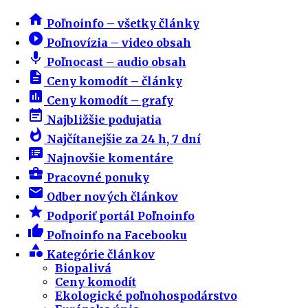
home
Poľnoinfo – všetky články
play_circle_filled
Poľnovízia – video obsah
mic
Poľnocast – audio obsah
description
Ceny komodít – články
insert_chart
Ceny komodít – grafy
event_note
Najbližšie podujatia
whatshot
Najčítanejšie za 24 h, 7 dní
speaker_notes
Najnovšie komentáre
business_center
Pracovné ponuky
email
Odber nových článkov
star
Podporiť portál Poľnoinfo
thumb_up
Poľnoinfo na Facebooku
category
Kategórie článkov
Biopalivá
Ceny komodít
Ekologické poľnohospodárstvo