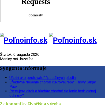
Štvrtok, 6. augusta 2026
Meniny má Jozefína
Syngenta informuje
Ušetri ako pestovateľ špeciálnych plodín
Efektívne riešenie chorôb cukrovej repy – nový Sugar
Pack
Pestujete cirok a hľadáte vhodné riešenie herbicídnej
ochrany?
Z ekonomiky
Živočíšna výroba