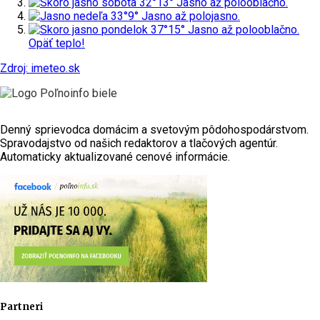
sobota
32°
13°
Jasno až polooblačno.
nedeľa
33°
9°
Jasno až polojasno.
pondelok
37°
15°
Jasno až polooblačno.
Opäť teplo!
Zdroj: imeteo.sk
Denný sprievodca domácim a svetovým pôdohospodárstvom.
Spravodajstvo od našich redaktorov a tlačových agentúr.
Automaticky aktualizované cenové informácie.
Partneri