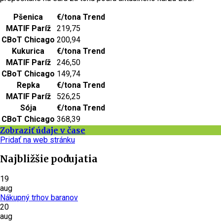
Pšenica
€/tona
Trend
MATIF Paríž
219,75
CBoT Chicago
200,94
Kukurica
€/tona
Trend
MATIF Paríž
246,50
CBoT Chicago
149,74
Repka
€/tona
Trend
MATIF Paríž
526,25
Sója
€/tona
Trend
CBoT Chicago
368,39
Zobraziť údaje v čase
Pridať na web stránku
Najbližšie podujatia
19
aug
Nákupný trhov baranov
20
aug