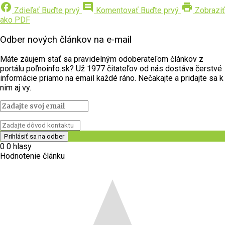
facebook
comment
print
Zdieľať
Buďte prvý
Komentovať
Buďte prvý
Zobraziť
ako PDF
Odber nových článkov na e-mail
Máte záujem stať sa pravidelným odoberateľom článkov z
portálu poľnoinfo.sk? Už 1977 čitateľov od nás dostáva čerstvé
informácie priamo na email každé ráno. Nečakajte a pridajte sa k
nim aj vy.
0
0
hlasy
Hodnotenie článku