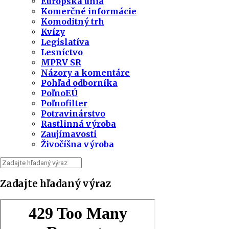
Európska únia
Komerčné informácie
Komoditný trh
Kvízy
Legislatíva
Lesníctvo
MPRV SR
Názory a komentáre
Pohľad odborníka
PoľnoEÚ
Poľnofilter
Potravinárstvo
Rastlinná výroba
Zaujímavosti
Živočíšna výroba
Zadajte hľadaný výraz