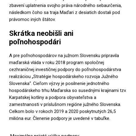
zbavení uplatnenia svojho práva národného sebaurčenia,
následkom čoho sa traja Maďari z desiatich dostali pod
právomoc iných štátov.
Skrátka neobišli ani
poľnohospodári
A pre poľnohospodárov na južnom Slovensku pripravila
maďarská vláda v roku 2018 program spoločnej
cezhraničnej investičnej podpory do poľnohospodárstva
realizáciou „Stratégie hospodárskeho rozvoja Južného
Slovenska“. Cieľom výzvy je posilnenie jednotného
hospodárskeho trhu Maďarska so susednými krajinami tzv.
Karpatskej kotliny a podpora obyvateľstva a
zamestnanosti v príslušnom regióne južného Slovenska.
Celkom bolo v rokoch 2019 a 2020 poskytnutých 26,5
milióna eur. Členenie podpory je uvedené v tabuľke.