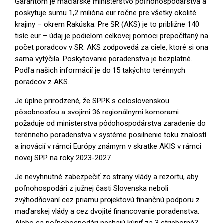
Garantom je maďarské ministerstvo poľnohospodárstva a
poskytuje sumu 1,2 milióna eur ročne pre všetky okolité
krajiny – okrem Rakúska. Pre SR (AKS) je to približne 140
tisíc eur – údaj je podielom celkovej pomoci prepočítaný na
počet poradcov v SR. AKS zodpovedá za ciele, ktoré si ona
sama vytýčila. Poskytovanie poradenstva je bezplatné.
Podľa našich informácií je do 15 takýchto terénnych
poradcov z AKS.
Je úplne prirodzené, že SPPK s celoslovenskou
pôsobnosťou a svojimi 36 regionálnymi komorami
požaduje od ministerstva pôdohospodárstva zaradenie do
terénneho poradenstva v systéme posilnenie toku znalostí
a inovácií v rámci Európy známym v skratke AKIS v rámci
novej SPP na roky 2023-2027.
Je nevyhnutné zabezpečiť zo strany vlády a rezortu, aby
poľnohospodári z južnej časti Slovenska neboli
zvýhodňovaní cez priamu projektovú finančnú podporu z
maďarskej vlády a cez dvojité financovanie poradenstva.
Alebo sa poľnohospodári nechajú kúpiť za 3 strieborné?