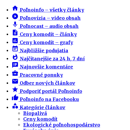
home
Poľnoinfo – všetky články
play_circle_filled
Poľnovízia – video obsah
mic
Poľnocast – audio obsah
description
Ceny komodít – články
insert_chart
Ceny komodít – grafy
event_note
Najbližšie podujatia
whatshot
Najčítanejšie za 24 h, 7 dní
speaker_notes
Najnovšie komentáre
business_center
Pracovné ponuky
email
Odber nových článkov
star
Podporiť portál Poľnoinfo
thumb_up
Poľnoinfo na Facebooku
category
Kategórie článkov
Biopalivá
Ceny komodít
Ekologické poľnohospodárstvo