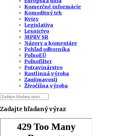
Európska únia
Komerčné informácie
Komoditný trh
Kvízy
Legislatíva
Lesníctvo
MPRV SR
Názory a komentáre
Pohľad odborníka
PoľnoEÚ
Poľnofilter
Potravinárstvo
Rastlinná výroba
Zaujímavosti
Živočíšna výroba
Zadajte hľadaný výraz