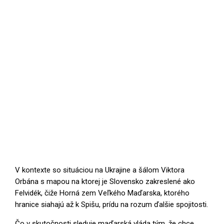
V kontexte so situáciou na Ukrajine a šálom Viktora
Orbána s mapou na ktorej je Slovensko zakreslené ako
Felvidék, čiže Horná zem Veľkého Maďarska, ktorého
hranice siahajú až k Spišu, prídu na rozum ďalšie spojitosti.
Čo v skutočnosti sleduje maďarská vláda tým, že chce,