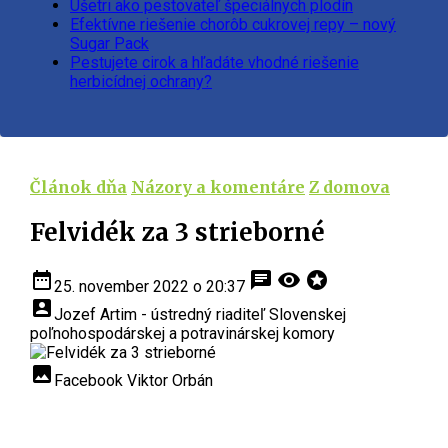
Ušetri ako pestovateľ špeciálnych plodín
Efektívne riešenie chorôb cukrovej repy – nový
Sugar Pack
Pestujete cirok a hľadáte vhodné riešenie
herbicídnej ochrany?
Článok dňa
Názory a komentáre
Z domova
Felvidék za 3 strieborné
date_range
chat
visibility
stars
25. november 2022 o 20:37
account_box
Jozef Artim - ústredný riaditeľ Slovenskej
poľnohospodárskej a potravinárskej komory
insert_photo
Facebook Viktor Orbán