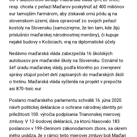
resp. chcela z peňazí Maďarov poskytnúť až 400 miliónov
eur tamojším farmárom, aby získavali ornú pôdu aj na
slovenskom území, dáva opravovať zo svojich peňazí
kostoly na Slovensku (samozrejme, že len tam, kde žijú
príslušníci maďarskej národnostnej menšiny), či kupuje
nejaké budovy v Košiciach, vraj na diplomatické účely.
Nedávno maďarská vláda zabezpečila 16 školských
autobusov pre maďarské školy na Slovensku. Oznámil to
šéf úradu maďarskej vlády, podľa ktorého po zverejnení
správy stúpol počet detí zapísaných do maďarských škôl
o tretinu. Maďarská vláda vyčlenila na projekt v prepočte
asi 870-tisíc eur.
Poslanci maďarského parlamentu schválili 16. júna 2020
návrh politickej deklarácie o ochrane národnej identity pri
príležitosti 100. výročia podpísania Trianonskej mierovej
zmluvy. V 12-bodovej deklarácii, za ktorú hlasovalo 183
poslancov v 199-člennom zákonodarnom zbore, sa okrem
iného uvádza, že v rámci tejto mierovej zmluvy boli Maďari