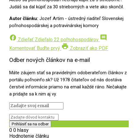
Judáš sa dal kúpiť za 30 strieborných a viete ako skončil.
Autor článku:
Jozef Artim - ústredný riaditeľ Slovenskej
poľnohospodárskej a potravinárskej komory
facebook
comment
Zdieľať
Zdieľalo 22 poľnohospodárov
print
Komentovať
Buďte prvý
Zobraziť ako PDF
Odber nových článkov na e-mail
Máte záujem stať sa pravidelným odoberateľom článkov z
portálu poľnoinfo.sk? Už 1978 čitateľov od nás dostáva
čerstvé informácie priamo na email každé ráno. Nečakajte
a pridajte sa k nim aj vy.
0
0
hlasy
Hodnotenie článku