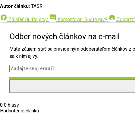
Autor článku:
TASR
facebook
comment
print
Zdieľať
Buďte prvý
Komentovať
Buďte prvý
Zobraziť
Odber nových článkov na e-mail
Máte záujem stať sa pravidelným odoberateľom článkov z por
sa k nim aj vy.
0
0
hlasy
Hodnotenie článku