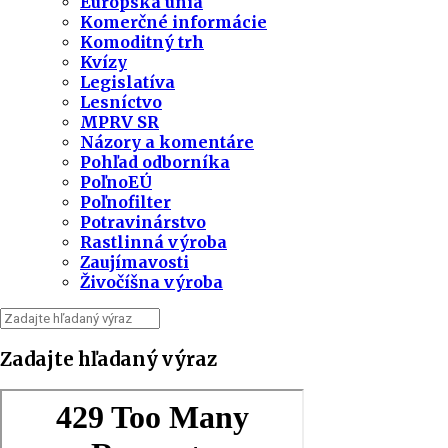
Európska únia
Komerčné informácie
Komoditný trh
Kvízy
Legislatíva
Lesníctvo
MPRV SR
Názory a komentáre
Pohľad odborníka
PoľnoEÚ
Poľnofilter
Potravinárstvo
Rastlinná výroba
Zaujímavosti
Živočíšna výroba
Zadajte hľadaný výraz