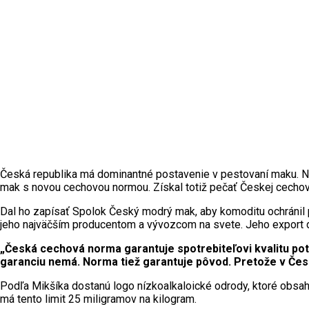
Česká republika má dominantné postavenie v pestovaní maku. N
mak s novou cechovou normou. Získal totiž pečať Českej cechove
Dal ho zapísať Spolok Český modrý mak, aby komoditu ochránil p
jeho najväčším producentom a vývozcom na svete. Jeho export do
„Česká cechová norma garantuje spotrebiteľovi kvalitu po
garanciu nemá. Norma tiež garantuje pôvod. Pretože v Česk
Podľa Mikšíka dostanú logo nízkoalkaloické odrody, ktoré obsahuj
má tento limit 25 miligramov na kilogram.