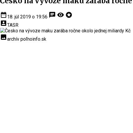
Česko na vývoze maku zarába ročne 
date_range
chat
visibility
stars
18. júl 2019 o 19:56
account_box
TASR
insert_photo
archív poľnoinfo.sk