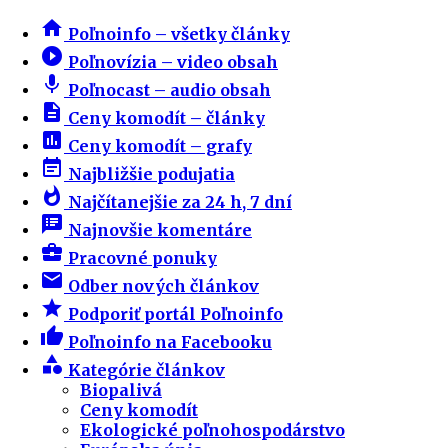
home
Poľnoinfo – všetky články
play_circle_filled
Poľnovízia – video obsah
mic
Poľnocast – audio obsah
description
Ceny komodít – články
insert_chart
Ceny komodít – grafy
event_note
Najbližšie podujatia
whatshot
Najčítanejšie za 24 h, 7 dní
speaker_notes
Najnovšie komentáre
business_center
Pracovné ponuky
email
Odber nových článkov
star
Podporiť portál Poľnoinfo
thumb_up
Poľnoinfo na Facebooku
category
Kategórie článkov
Biopalivá
Ceny komodít
Ekologické poľnohospodárstvo