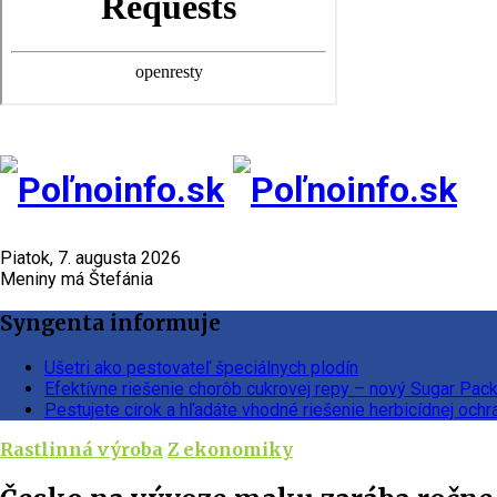
Piatok, 7. augusta 2026
Meniny má Štefánia
Syngenta informuje
Ušetri ako pestovateľ špeciálnych plodín
Efektívne riešenie chorôb cukrovej repy – nový Sugar Pac
Pestujete cirok a hľadáte vhodné riešenie herbicídnej ochr
Rastlinná výroba
Z ekonomiky