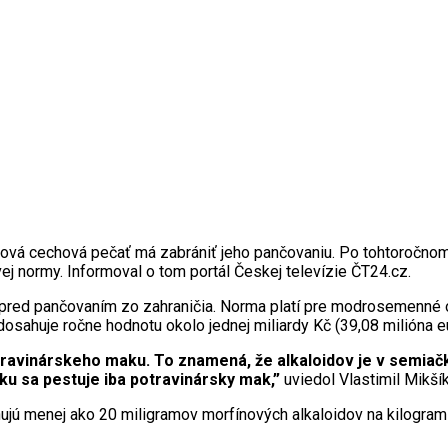
ová cechová pečať má zabrániť jeho pančovaniu. Po tohtoročnom
j normy. Informoval o tom portál Českej televízie ČT24.cz.
red pančovaním zo zahraničia. Norma platí pre modrosemenné odr
sahuje ročne hodnotu okolo jednej miliardy Kč (39,08 milióna eu
travinárskeho maku. To znamená, že alkaloidov je v semiač
u sa pestuje iba potravinársky mak,”
uviedol Vlastimil Mikší
ú menej ako 20 miligramov morfínových alkaloidov na kilogram mak