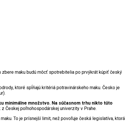
 zbere maku budú môcť spotrebitelia po prvýkrát kúpiť český
ody, ktoré spĺňajú kritériá potravinárskeho maku. Česko je
r).
ku minimálne množstvo. Na súčasnom trhu nikto túto
k z Českej poľnohospodárskej univerzity v Prahe.
u. To je prísnejší limit, než povoľuje česká legislatíva, ktorá