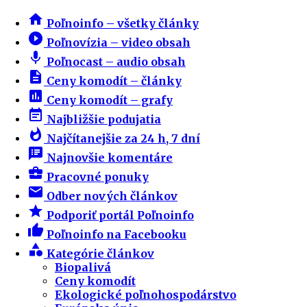
home
Poľnoinfo – všetky články
play_circle_filled
Poľnovízia – video obsah
mic
Poľnocast – audio obsah
description
Ceny komodít – články
insert_chart
Ceny komodít – grafy
event_note
Najbližšie podujatia
whatshot
Najčítanejšie za 24 h, 7 dní
speaker_notes
Najnovšie komentáre
business_center
Pracovné ponuky
email
Odber nových článkov
star
Podporiť portál Poľnoinfo
thumb_up
Poľnoinfo na Facebooku
category
Kategórie článkov
Biopalivá
Ceny komodít
Ekologické poľnohospodárstvo