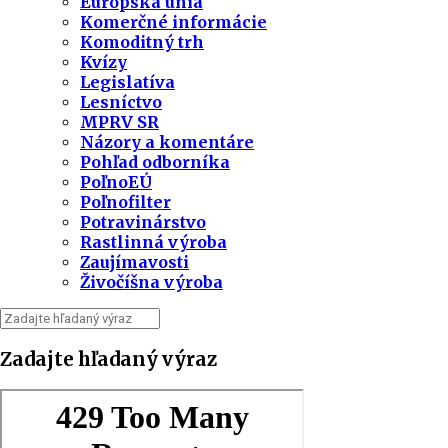
Európska únia
Komerčné informácie
Komoditný trh
Kvízy
Legislatíva
Lesníctvo
MPRV SR
Názory a komentáre
Pohľad odborníka
PoľnoEÚ
Poľnofilter
Potravinárstvo
Rastlinná výroba
Zaujímavosti
Živočíšna výroba
Zadajte hľadaný výraz