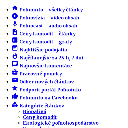
home
Poľnoinfo – všetky články
play_circle_filled
Poľnovízia – video obsah
mic
Poľnocast – audio obsah
description
Ceny komodít – články
insert_chart
Ceny komodít – grafy
event_note
Najbližšie podujatia
whatshot
Najčítanejšie za 24 h, 7 dní
speaker_notes
Najnovšie komentáre
business_center
Pracovné ponuky
email
Odber nových článkov
star
Podporiť portál Poľnoinfo
thumb_up
Poľnoinfo na Facebooku
category
Kategórie článkov
Biopalivá
Ceny komodít
Ekologické poľnohospodárstvo