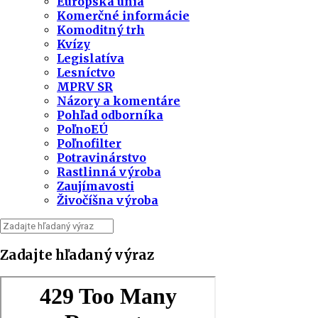
Európska únia
Komerčné informácie
Komoditný trh
Kvízy
Legislatíva
Lesníctvo
MPRV SR
Názory a komentáre
Pohľad odborníka
PoľnoEÚ
Poľnofilter
Potravinárstvo
Rastlinná výroba
Zaujímavosti
Živočíšna výroba
Zadajte hľadaný výraz