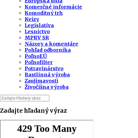
Európska únia
Komerčné informácie
Komoditný trh
Kvízy
Legislatíva
Lesníctvo
MPRV SR
Názory a komentáre
Pohľad odborníka
PoľnoEÚ
Poľnofilter
Potravinárstvo
Rastlinná výroba
Zaujímavosti
Živočíšna výroba
Zadajte hľadaný výraz