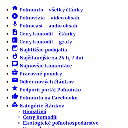
home
Poľnoinfo – všetky články
play_circle_filled
Poľnovízia – video obsah
mic
Poľnocast – audio obsah
description
Ceny komodít – články
insert_chart
Ceny komodít – grafy
event_note
Najbližšie podujatia
whatshot
Najčítanejšie za 24 h, 7 dní
speaker_notes
Najnovšie komentáre
business_center
Pracovné ponuky
email
Odber nových článkov
star
Podporiť portál Poľnoinfo
thumb_up
Poľnoinfo na Facebooku
category
Kategórie článkov
Biopalivá
Ceny komodít
Ekologické poľnohospodárstvo