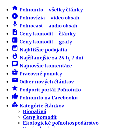
home
Poľnoinfo – všetky články
play_circle_filled
Poľnovízia – video obsah
mic
Poľnocast – audio obsah
description
Ceny komodít – články
insert_chart
Ceny komodít – grafy
event_note
Najbližšie podujatia
whatshot
Najčítanejšie za 24 h, 7 dní
speaker_notes
Najnovšie komentáre
business_center
Pracovné ponuky
email
Odber nových článkov
star
Podporiť portál Poľnoinfo
thumb_up
Poľnoinfo na Facebooku
category
Kategórie článkov
Biopalivá
Ceny komodít
Ekologické poľnohospodárstvo