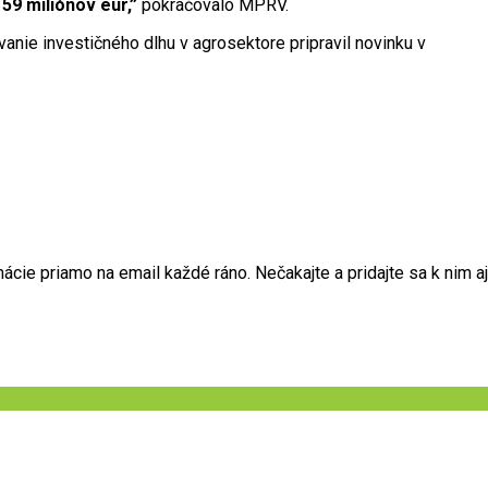
59 miliónov eur,”
pokračovalo MPRV.
anie investičného dlhu v agrosektore pripravil novinku v
ie priamo na email každé ráno. Nečakajte a pridajte sa k nim aj