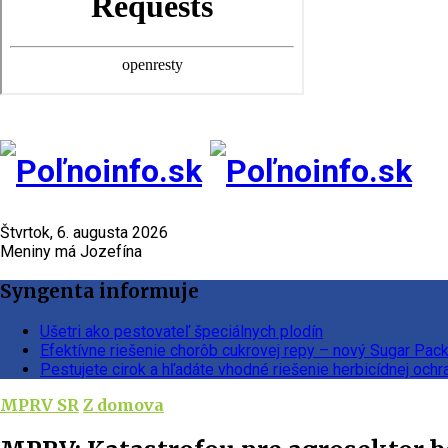
Štvrtok, 6. augusta 2026
Meniny má Jozefína
Syngenta informuje
Ušetri ako pestovateľ špeciálnych plodín
Efektívne riešenie chorôb cukrovej repy – nový Sugar Pac
Pestujete cirok a hľadáte vhodné riešenie herbicídnej ochr
MPRV SR
Z domova