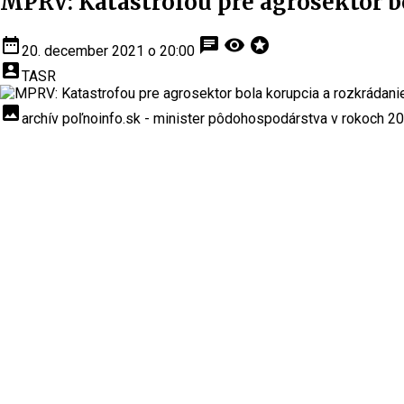
MPRV: Katastrofou pre agrosektor bo
date_range
chat
visibility
stars
20. december 2021 o 20:00
account_box
TASR
insert_photo
archív poľnoinfo.sk - minister pôdohospodárstva v rokoch 20