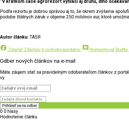
“V krátkom čase agrorezort vyhlási aj druhú, dlho očakáv
Podľa rezortu je dobrou správou aj to, že okrem zvýšenia spolufi
podobe štátnych záruk v objeme 250 miliónov eur, ktoré umožni
Autor článku:
TASR
facebook
comment
Zdieľať
Zdieľalo 6 poľnohospodárov
Komentovať
Buďte 
Odber nových článkov na e-mail
Máte záujem stať sa pravidelným odoberateľom článkov z portálu 
vy.
0
0
hlasy
Hodnotenie článku