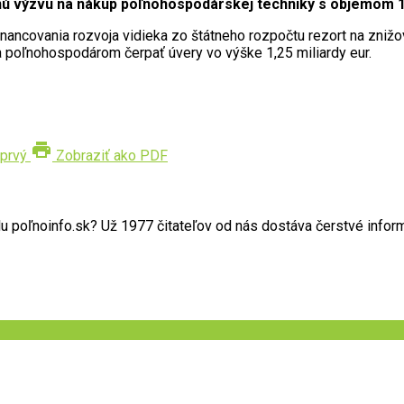
anú výzvu na nákup poľnohospodárskej techniky s objemom 1
nancovania rozvoja vidieka zo štátneho rozpočtu rezort na znižov
a poľnohospodárom čerpať úvery vo výške 1,25 miliardy eur.
print
prvý
Zobraziť ako PDF
poľnoinfo.sk? Už 1977 čitateľov od nás dostáva čerstvé informác