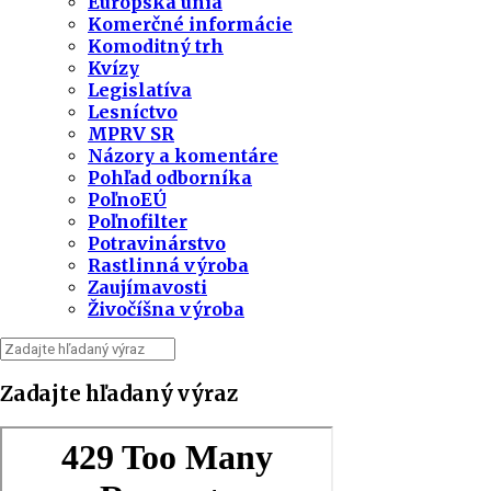
Európska únia
Komerčné informácie
Komoditný trh
Kvízy
Legislatíva
Lesníctvo
MPRV SR
Názory a komentáre
Pohľad odborníka
PoľnoEÚ
Poľnofilter
Potravinárstvo
Rastlinná výroba
Zaujímavosti
Živočíšna výroba
Zadajte hľadaný výraz