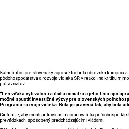
Katastrofou pre slovenský agrosektor bola obrovská korupcia a
pôdohospodárstva a rozvoja vidieka SR v reakcii na kritiku mim
potravinárov.
“Len vďaka vytrvalosti a úsiliu ministra a jeho tímu spolup
možné spustiť investičné výzvy pre slovenských poľnohosp
Programu rozvoja vidieka. Bola pripravená tak, aby bola adm
Cieľom je, aby mohli potravinári a spracovatelia poľnohospodár
prevádzkach, spôsobený predchádzajúcimi vládami.