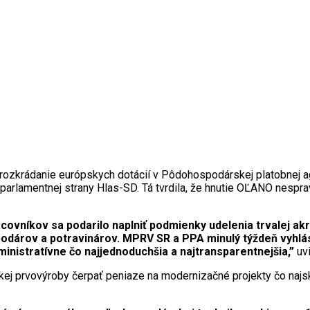
 rozkrádanie európskych dotácií v Pôdohospodárskej platobnej a
oparlamentnej strany Hlas-SD. Tá tvrdila, že hnutie OĽANO nespr
racovníkov sa podarilo naplniť podmienky udelenia trvalej ak
odárov a potravinárov. MPRV SR a PPA minulý týždeň vyhlás
inistratívne čo najjednoduchšia a najtransparentnejšia,”
uvi
skej prvovýroby čerpať peniaze na modernizačné projekty čo najs