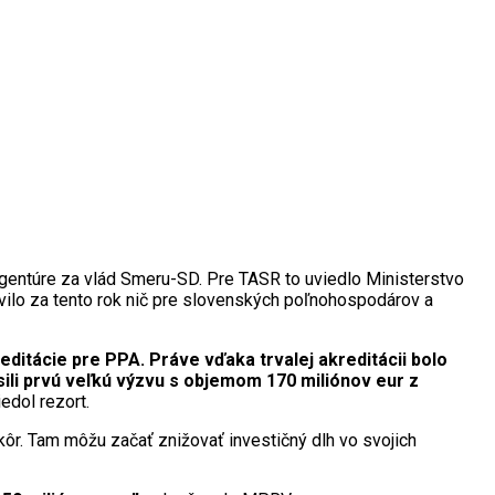
gentúre za vlád Smeru-SD. Pre TASR to uviedlo Ministerstvo
avilo za tento rok nič pre slovenských poľnohospodárov a
reditácie pre PPA. Práve vďaka trvalej akreditácii bolo
ili prvú veľkú výzvu s objemom 170 miliónov eur z
edol rezort.
kôr. Tam môžu začať znižovať investičný dlh vo svojich