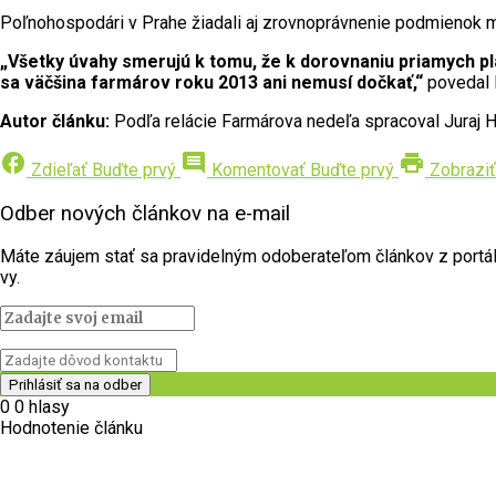
Poľnohospodári v Prahe žiadali aj zrovnoprávnenie podmienok me
„Všetky úvahy smerujú k tomu, že k dorovnaniu priamych pla
sa väčšina farmárov roku 2013 ani nemusí dočkať,“
povedal 
Autor článku:
Podľa relácie Farmárova nedeľa spracoval Juraj H
facebook
comment
print
Zdieľať
Buďte prvý
Komentovať
Buďte prvý
Zobraziť
Odber nových článkov na e-mail
Máte záujem stať sa pravidelným odoberateľom článkov z portálu 
vy.
0
0
hlasy
Hodnotenie článku