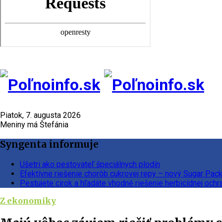
Piatok, 7. augusta 2026
Meniny má Štefánia
Syngenta informuje
Ušetri ako pestovateľ špeciálnych plodín
Efektívne riešenie chorôb cukrovej repy – nový Sugar Pac
Pestujete cirok a hľadáte vhodné riešenie herbicídnej ochr
Z ekonomiky