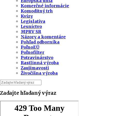
Európska únia
Komerčné informácie
Komoditný trh
Kvízy
Legislatíva
Lesníctvo
MPRV SR
Názory a komentáre
Pohľad odborníka
PoľnoEÚ
Poľnofilter
Potravinárstvo
Rastlinná výroba
Zaujímavosti
Živočíšna výroba
Zadajte hľadaný výraz