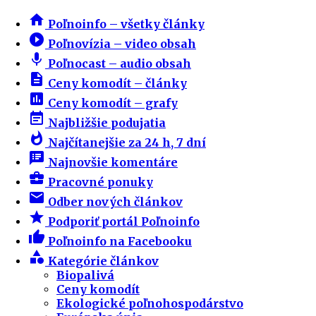
home
Poľnoinfo – všetky články
play_circle_filled
Poľnovízia – video obsah
mic
Poľnocast – audio obsah
description
Ceny komodít – články
insert_chart
Ceny komodít – grafy
event_note
Najbližšie podujatia
whatshot
Najčítanejšie za 24 h, 7 dní
speaker_notes
Najnovšie komentáre
business_center
Pracovné ponuky
email
Odber nových článkov
star
Podporiť portál Poľnoinfo
thumb_up
Poľnoinfo na Facebooku
category
Kategórie článkov
Biopalivá
Ceny komodít
Ekologické poľnohospodárstvo