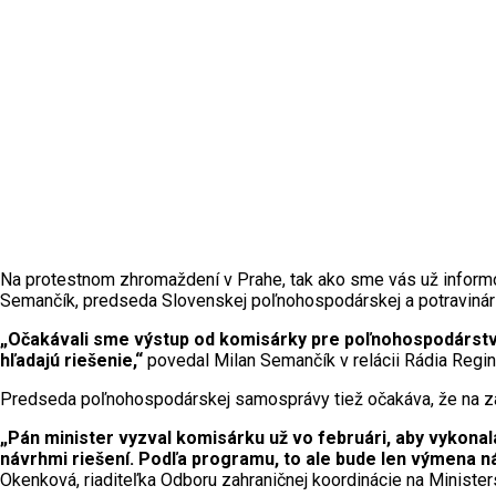
Na protestnom zhromaždení v Prahe, tak ako sme vás už informova
Semančík, predseda Slovenskej poľnohospodárskej a potravinársk
„Očakávali sme výstup od komisárky pre poľnohospodárstvo 
hľadajú riešenie,“
povedal Milan Semančík v relácii Rádia Regin
Predseda poľnohospodárskej samosprávy tiež očakáva, že na zasa
„Pán minister vyzval komisárku už vo februári, aby vykonala 
návrhmi riešení. Podľa programu, to ale bude len výmena ná
Okenková, riaditeľka Odboru zahraničnej koordinácie na Minist