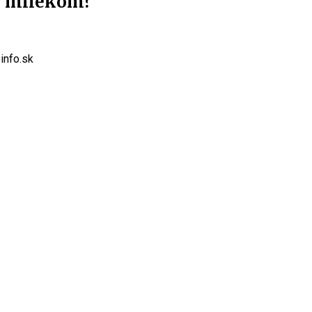
 s mliekom?
info.sk