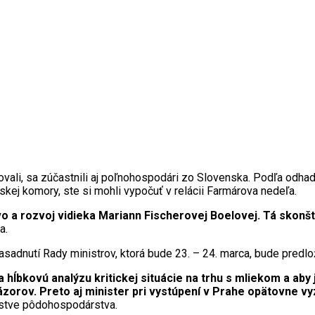
li, sa zúčastnili aj poľnohospodári zo Slovenska. Podľa odhadov
ej komory, ste si mohli vypočuť v relácii Farmárova nedeľa.
a rozvoj vidieka Mariann Fischerovej Boelovej. Tá skonšta
a.
dnutí Rady ministrov, ktorá bude 23. – 24. marca, bude predlož
hĺbkovú analýzu kritickej situácie na trhu s mliekom a aby j
zorov. Preto aj minister pri vystúpení v Prahe opätovne vyz
erstve pôdohospodárstva.