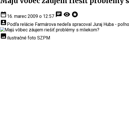
Majú vôbec záujem riešiť problémy
date_range
chat
visibility
stars
16. marec 2009 o 12:57
account_box
Podľa relácie Farmárova nedeľa spracoval Juraj Huba - poľno
insert_photo
ilustračné foto SZPM