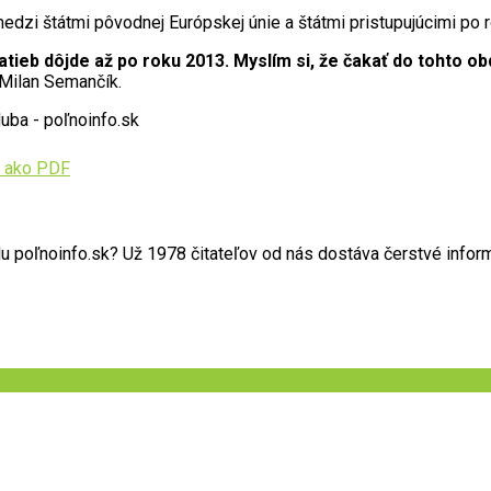
dzi štátmi pôvodnej Európskej únie a štátmi pristupujúcimi po 
tieb dôjde až po roku 2013. Myslím si, že čakať do tohto o
Milan Semančík.
uba - poľnoinfo.sk
 ako PDF
poľnoinfo.sk? Už 1978 čitateľov od nás dostáva čerstvé informác