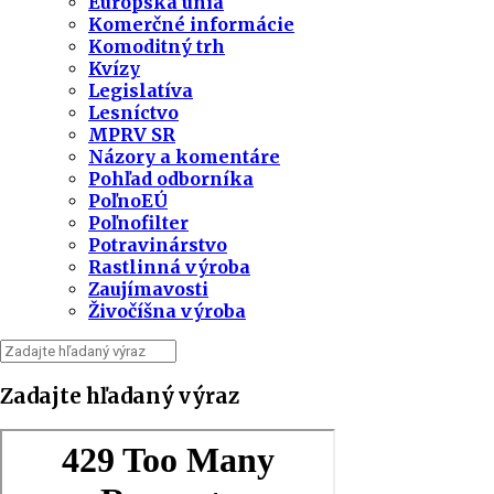
Európska únia
Komerčné informácie
Komoditný trh
Kvízy
Legislatíva
Lesníctvo
MPRV SR
Názory a komentáre
Pohľad odborníka
PoľnoEÚ
Poľnofilter
Potravinárstvo
Rastlinná výroba
Zaujímavosti
Živočíšna výroba
Zadajte hľadaný výraz