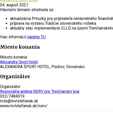
Alexandra Sport hotel
04. august 2021
Hlavnými témami stretnutia sú:
aktualizácia Príručky pre prijímateľa nenávratného finan
príprava na výstavu Tradície slovenského vidieka
aktuálny stav implementácie CLLD na území Trenčianskeho
Viac informácií
nájdete TU
Miesto konania
Miesto konania
Alexandra Sport hotel
ALEXANDRA ŠPORT HOTEL, Púchov, Slovensko
Organizátor
Organizátor
Regionálna anténa NSRV pre Trenčiansky kraj
032/7484919
milo@mvlstefanek.sk
www.mvlstefanek.sk/nsrv/