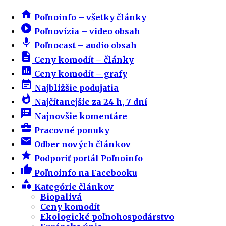
home
Poľnoinfo – všetky články
play_circle_filled
Poľnovízia – video obsah
mic
Poľnocast – audio obsah
description
Ceny komodít – články
insert_chart
Ceny komodít – grafy
event_note
Najbližšie podujatia
whatshot
Najčítanejšie za 24 h, 7 dní
speaker_notes
Najnovšie komentáre
business_center
Pracovné ponuky
email
Odber nových článkov
star
Podporiť portál Poľnoinfo
thumb_up
Poľnoinfo na Facebooku
category
Kategórie článkov
Biopalivá
Ceny komodít
Ekologické poľnohospodárstvo