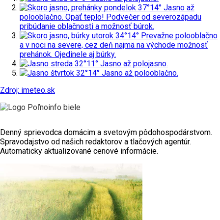
pondelok
37°
14°
Jasno až
polooblačno. Opäť teplo! Podvečer od severozápadu
pribúdanie oblačnosti a možnosť búrok.
utorok
34°
14°
Prevažne polooblačno
a v noci na severe, cez deň najmä na východe možnosť
prehánok. Ojedinele aj búrky.
streda
32°
11°
Jasno až polojasno.
štvrtok
32°
14°
Jasno až polooblačno.
Zdroj: imeteo.sk
Denný sprievodca domácim a svetovým pôdohospodárstvom.
Spravodajstvo od našich redaktorov a tlačových agentúr.
Automaticky aktualizované cenové informácie.