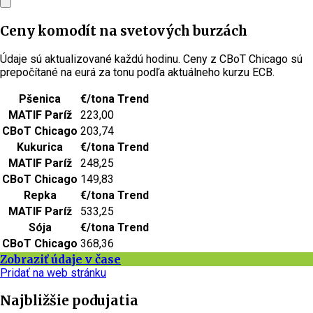
Ceny komodít na svetových burzách
Údaje sú aktualizované každú hodinu. Ceny z CBoT Chicago sú
prepočítané na eurá za tonu podľa aktuálneho kurzu ECB.
Pšenica
€/tona
Trend
MATIF Paríž
223,00
CBoT Chicago
203,74
Kukurica
€/tona
Trend
MATIF Paríž
248,25
CBoT Chicago
149,83
Repka
€/tona
Trend
MATIF Paríž
533,25
Sója
€/tona
Trend
CBoT Chicago
368,36
Zobraziť údaje v čase
Pridať na web stránku
Najbližšie podujatia