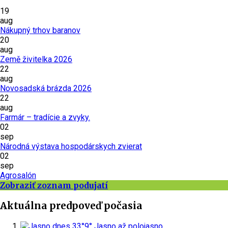
19
aug
Nákupný trhov baranov
20
aug
Země živitelka 2026
22
aug
Novosadská brázda 2026
22
aug
Farmár – tradície a zvyky.
02
sep
Národná výstava hospodárskych zvierat
02
sep
Agrosalón
Zobraziť zoznam podujatí
Aktuálna predpoveď počasia
dnes
33°
9°
Jasno až polojasno.