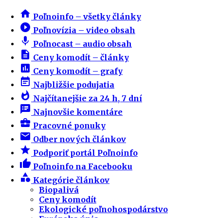
home
Poľnoinfo – všetky články
play_circle_filled
Poľnovízia – video obsah
mic
Poľnocast – audio obsah
description
Ceny komodít – články
insert_chart
Ceny komodít – grafy
event_note
Najbližšie podujatia
whatshot
Najčítanejšie za 24 h, 7 dní
speaker_notes
Najnovšie komentáre
business_center
Pracovné ponuky
email
Odber nových článkov
star
Podporiť portál Poľnoinfo
thumb_up
Poľnoinfo na Facebooku
category
Kategórie článkov
Biopalivá
Ceny komodít
Ekologické poľnohospodárstvo