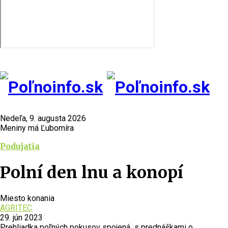
Nedeľa, 9. augusta 2026
Meniny má Ľubomíra
Podujatia
Polní den lnu a konopí
Miesto konania
AGRITEC
29. jún 2023
Prehliadka poľných pokusov spojená s prednáškami o