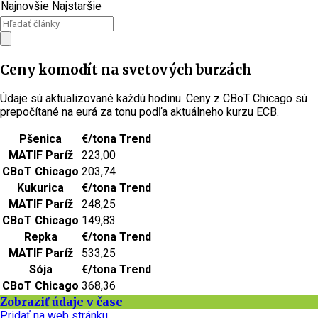
Najnovšie
Najstaršie
Ceny komodít na svetových burzách
Údaje sú aktualizované každú hodinu. Ceny z CBoT Chicago sú
prepočítané na eurá za tonu podľa aktuálneho kurzu ECB.
Pšenica
€/tona
Trend
MATIF Paríž
223,00
CBoT Chicago
203,74
Kukurica
€/tona
Trend
MATIF Paríž
248,25
CBoT Chicago
149,83
Repka
€/tona
Trend
MATIF Paríž
533,25
Sója
€/tona
Trend
CBoT Chicago
368,36
Zobraziť údaje v čase
Pridať na web stránku