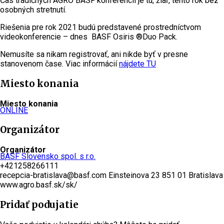
Čas tradičných AGRO BASF konferencií je tu, žiaľ, tento rok bez
osobných stretnutí.
Riešenia pre rok 2021 budú predstavené prostredníctvom
videokonferencie – dnes BASF Osiris ®Duo Pack.
Nemusíte sa nikam registrovať, ani nikde byť v presne
stanovenom čase. Viac informácií
nájdete TU
Miesto konania
Miesto konania
ONLINE
Organizátor
Organizátor
BASF Slovensko spol. s r.o.
+421258266111
recepcia-bratislava@basf.com Einsteinova 23 851 01 Bratislava
www.agro.basf.sk/sk/
Pridať podujatie