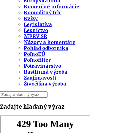
Európska únia
Komerčné informácie
Komoditný trh
Kvízy
Legislatíva
Lesníctvo
MPRV SR
Názory a komentáre
Pohľad odborníka
PoľnoEÚ
Poľnofilter
Potravinárstvo
Rastlinná výroba
Zaujímavosti
Živočíšna výroba
Zadajte hľadaný výraz