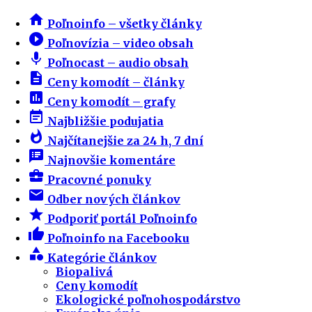
home
Poľnoinfo – všetky články
play_circle_filled
Poľnovízia – video obsah
mic
Poľnocast – audio obsah
description
Ceny komodít – články
insert_chart
Ceny komodít – grafy
event_note
Najbližšie podujatia
whatshot
Najčítanejšie za 24 h, 7 dní
speaker_notes
Najnovšie komentáre
business_center
Pracovné ponuky
email
Odber nových článkov
star
Podporiť portál Poľnoinfo
thumb_up
Poľnoinfo na Facebooku
category
Kategórie článkov
Biopalivá
Ceny komodít
Ekologické poľnohospodárstvo