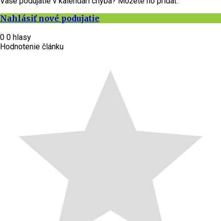
Vaše podujatie v kalendári chýba? Môžete ho pridať.
Nahlásiť nové podujatie
0
0
hlasy
Hodnotenie článku