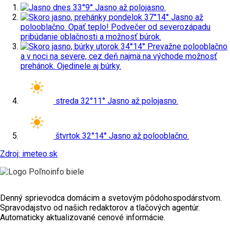
dnes
33°
9°
Jasno až polojasno.
pondelok
37°
14°
Jasno až
polooblačno. Opäť teplo! Podvečer od severozápadu
pribúdanie oblačnosti a možnosť búrok.
utorok
34°
14°
Prevažne polooblačno
a v noci na severe, cez deň najmä na východe možnosť
prehánok. Ojedinele aj búrky.
streda
32°
11°
Jasno až polojasno.
štvrtok
32°
14°
Jasno až polooblačno.
Zdroj: imeteo.sk
Denný sprievodca domácim a svetovým pôdohospodárstvom.
Spravodajstvo od našich redaktorov a tlačových agentúr.
Automaticky aktualizované cenové informácie.