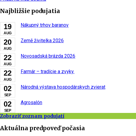
Najbližšie podujatia
Nákupný trhov baranov
19
AUG
Země živitelka 2026
20
AUG
Novosadská brázda 2026
22
AUG
Farmár – tradície a zvyky.
22
AUG
Národná výstava hospodárskych zvierat
02
SEP
Agrosalón
02
SEP
Zobraziť zoznam podujatí
Aktuálna predpoveď počasia