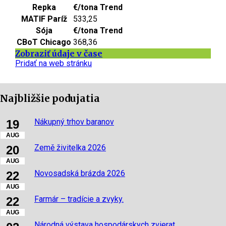
Repka
€/tona
Trend
MATIF Paríž
533,25
Sója
€/tona
Trend
CBoT Chicago
368,36
Zobraziť údaje v čase
Pridať na web stránku
Najbližšie podujatia
Nákupný trhov baranov
19
AUG
Země živitelka 2026
20
AUG
Novosadská brázda 2026
22
AUG
Farmár – tradície a zvyky.
22
AUG
Národná výstava hospodárskych zvierat