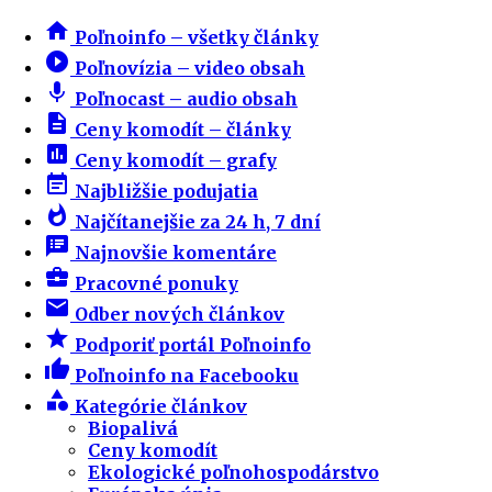
home
Poľnoinfo – všetky články
play_circle_filled
Poľnovízia – video obsah
mic
Poľnocast – audio obsah
description
Ceny komodít – články
insert_chart
Ceny komodít – grafy
event_note
Najbližšie podujatia
whatshot
Najčítanejšie za 24 h, 7 dní
speaker_notes
Najnovšie komentáre
business_center
Pracovné ponuky
email
Odber nových článkov
star
Podporiť portál Poľnoinfo
thumb_up
Poľnoinfo na Facebooku
category
Kategórie článkov
Biopalivá
Ceny komodít
Ekologické poľnohospodárstvo