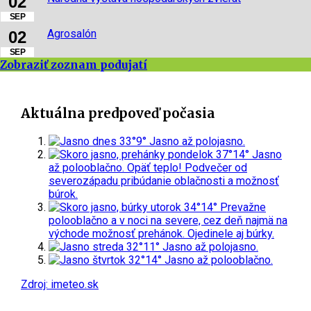
02
SEP
Agrosalón
02
SEP
Zobraziť zoznam podujatí
Aktuálna predpoveď počasia
dnes
33°
9°
Jasno až polojasno.
pondelok
37°
14°
Jasno
až polooblačno. Opäť teplo! Podvečer od
severozápadu pribúdanie oblačnosti a možnosť
búrok.
utorok
34°
14°
Prevažne
polooblačno a v noci na severe, cez deň najmä na
východe možnosť prehánok. Ojedinele aj búrky.
streda
32°
11°
Jasno až polojasno.
štvrtok
32°
14°
Jasno až polooblačno.
Zdroj: imeteo.sk