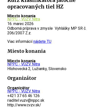
Kurz klasifikátora jatočne
opracovaných tiel HZ
Miesto konania
NPPC - VÚŽV Nitra
16. marec 2026
Odborná príprava v zmysle Vyhlášky MP SR č.
206/2007 Z.z.
Viac informácií
nájdete TU
Miesto konania
Miesto konania
NPPC - VÚŽV Nitra
Hlohovecká 2, Lužianky, Slovensko
Organizátor
Organizátor
NPPC - VÚŽV Nitra
+421 37 65 46 126
riaditel.vuzv@nppc.sk
http://www.cvzv.sk/