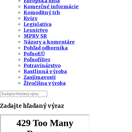
Európska únia
Komerčné informácie
Komoditný trh
Kvízy
Legislatíva
Lesníctvo
MPRV SR
Názory a komentáre
Pohľad odborníka
PoľnoEÚ
Poľnofilter
Potravinárstvo
Rastlinná výroba
Zaujímavosti
Živočíšna výroba
Zadajte hľadaný výraz