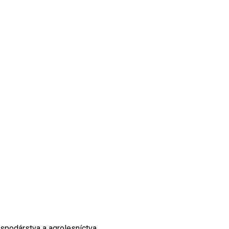
spodárstva a agrolesníctva.