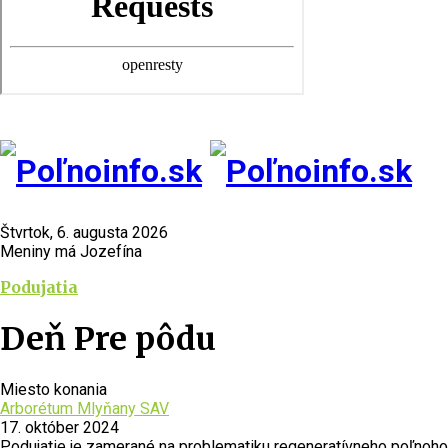
Štvrtok, 6. augusta 2026
Meniny má Jozefína
Podujatia
Deň Pre pôdu
Miesto konania
Arborétum Mlyňany SAV
17. október 2024
Podujatie je zamerané na problematiku regeneratívneho poľnoho