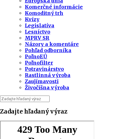
Európska únia
Komerčné informácie
Komoditný trh
Kvízy
Legislatíva
Lesníctvo
MPRV SR
Názory a komentáre
Pohľad odborníka
PoľnoEÚ
Poľnofilter
Potravinárstvo
Rastlinná výroba
Zaujímavosti
Živočíšna výroba
Zadajte hľadaný výraz