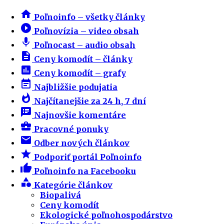
home
Poľnoinfo – všetky články
play_circle_filled
Poľnovízia – video obsah
mic
Poľnocast – audio obsah
description
Ceny komodít – články
insert_chart
Ceny komodít – grafy
event_note
Najbližšie podujatia
whatshot
Najčítanejšie za 24 h, 7 dní
speaker_notes
Najnovšie komentáre
business_center
Pracovné ponuky
email
Odber nových článkov
star
Podporiť portál Poľnoinfo
thumb_up
Poľnoinfo na Facebooku
category
Kategórie článkov
Biopalivá
Ceny komodít
Ekologické poľnohospodárstvo