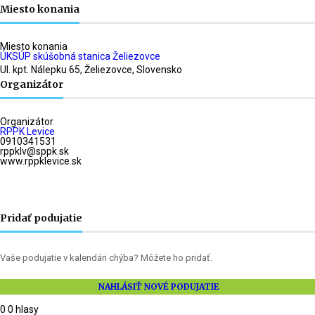
Miesto konania
Miesto konania
ÚKSÚP skúšobná stanica Želiezovce
Ul. kpt. Nálepku 65, Želiezovce, Slovensko
Organizátor
Organizátor
RPPK Levice
0910341531
rppklv@sppk.sk
www.rppklevice.sk
Pridať podujatie
Vaše podujatie v kalendári chýba? Môžete ho pridať.
NAHLÁSIŤ NOVÉ PODUJATIE
0
0
hlasy