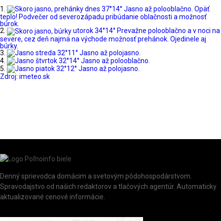
dnes
37°
14°
Jasno až polooblačno. Opäť
teplo! Podvečer od severozápadu pribúdanie oblačnosti a možnosť
búrok.
utorok
34°
14°
Prevažne polooblačno a v noci na
severe, cez deň najmä na východe možnosť prehánok. Ojedinele aj
búrky.
streda
32°
11°
Jasno až polojasno.
štvrtok
32°
14°
Jasno až polooblačno.
piatok
32°
12°
Jasno až polojasno.
Zdroj: imeteo.sk
Denný sprievodca domácim a svetovým pôdohospodárstvom.
Spravodajstvo od našich redaktorov a tlačových agentúr. Automaticky
aktualizované cenové informácie.