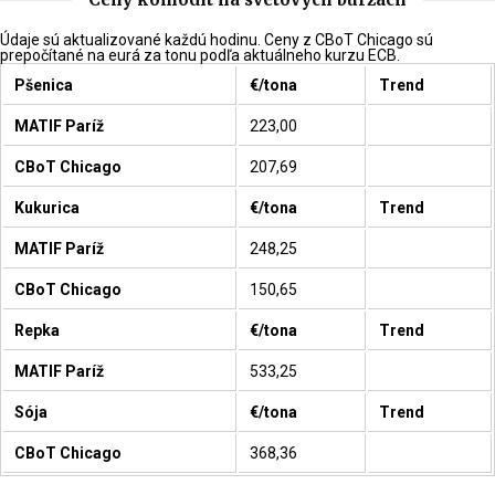
Údaje sú aktualizované každú hodinu. Ceny z CBoT Chicago sú
prepočítané na eurá za tonu podľa aktuálneho kurzu ECB.
Pšenica
€/tona
Trend
MATIF Paríž
223,00
CBoT Chicago
207,69
Kukurica
€/tona
Trend
MATIF Paríž
248,25
CBoT Chicago
150,65
Repka
€/tona
Trend
MATIF Paríž
533,25
Sója
€/tona
Trend
CBoT Chicago
368,36