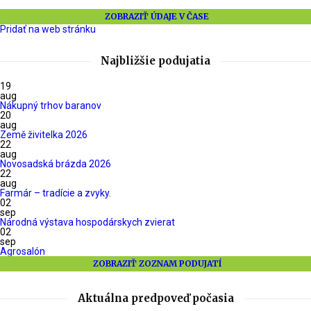
ZOBRAZIŤ ÚDAJE V ČASE
Pridať na web stránku
Najbližšie podujatia
19
aug
Nákupný trhov baranov
20
aug
Země živitelka 2026
22
aug
Novosadská brázda 2026
22
aug
Farmár – tradície a zvyky.
02
sep
Národná výstava hospodárskych zvierat
02
sep
Agrosalón
ZOBRAZIŤ ZOZNAM PODUJATÍ
Aktuálna predpoveď počasia