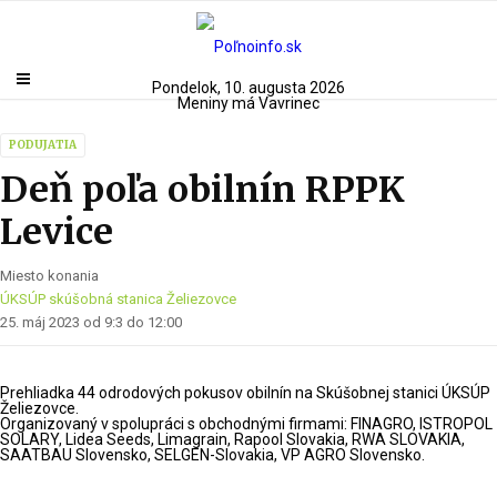
Pondelok, 10. augusta 2026
Meniny má Vavrinec
PODUJATIA
Deň poľa obilnín RPPK
Levice
Miesto konania
ÚKSÚP skúšobná stanica Želiezovce
25. máj 2023 od 9:3 do 12:00
Prehliadka 44 odrodových pokusov obilnín na Skúšobnej stanici ÚKSÚP
Želiezovce.
Organizovaný v spolupráci s obchodnými firmami: FINAGRO, ISTROPOL
SOLARY, Lidea Seeds, Limagrain, Rapool Slovakia, RWA SLOVAKIA,
SAATBAU Slovensko, SELGEN-Slovakia, VP AGRO Slovensko.