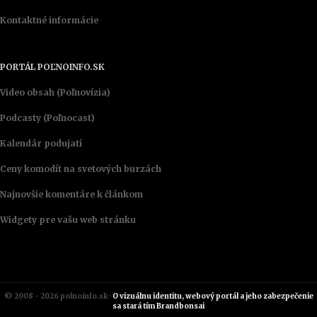
Kontaktné informácie
PORTÁL POĽNOINFO.SK
Video obsah (Poľnovízia)
Podcasty (Poľnocast)
Kalendár podujatí
Ceny komodít na svetových burzách
Najnovšie komentáre k článkom
Widgety pre vašu web stránku
© 2008 - 2026 polnoinfo.sk ·
O vizuálnu identitu, webový portál a jeho zabezpečenie
sa stará tím Brandbonsai