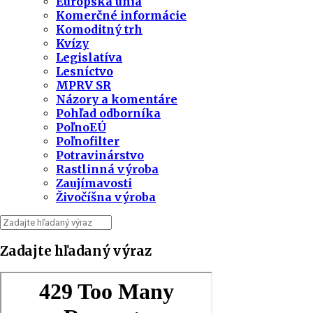
Európska únia
Komerčné informácie
Komoditný trh
Kvízy
Legislatíva
Lesníctvo
MPRV SR
Názory a komentáre
Pohľad odborníka
PoľnoEÚ
Poľnofilter
Potravinárstvo
Rastlinná výroba
Zaujímavosti
Živočíšna výroba
Zadajte hľadaný výraz