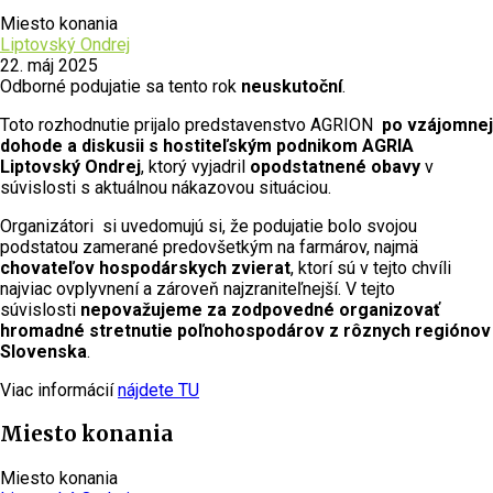
Miesto konania
Liptovský Ondrej
22. máj 2025
Odborné podujatie sa tento rok
neuskutoční
.
Toto rozhodnutie prijalo predstavenstvo AGRION
po vzájomnej
dohode a diskusii s hostiteľským podnikom AGRIA
Liptovský Ondrej
, ktorý vyjadril
opodstatnené obavy
v
súvislosti s aktuálnou nákazovou situáciou.
Organizátori si uvedomujú si, že podujatie bolo svojou
podstatou zamerané predovšetkým na farmárov, najmä
chovateľov hospodárskych zvierat
, ktorí sú v tejto chvíli
najviac ovplyvnení a zároveň najzraniteľnejší. V tejto
súvislosti
nepovažujeme za zodpovedné organizovať
hromadné stretnutie poľnohospodárov z rôznych regiónov
Slovenska
.
Viac informácií
nájdete TU
Miesto konania
Miesto konania