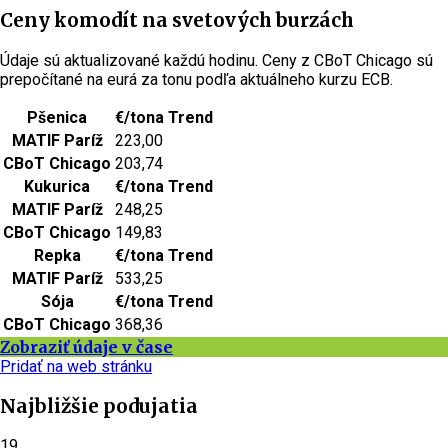
Ceny komodít na svetových burzách
Údaje sú aktualizované každú hodinu. Ceny z CBoT Chicago sú
prepočítané na eurá za tonu podľa aktuálneho kurzu ECB.
Pšenica
€/tona
Trend
MATIF Paríž
223,00
CBoT Chicago
203,74
Kukurica
€/tona
Trend
MATIF Paríž
248,25
CBoT Chicago
149,83
Repka
€/tona
Trend
MATIF Paríž
533,25
Sója
€/tona
Trend
CBoT Chicago
368,36
Zobraziť údaje v čase
Pridať na web stránku
Najbližšie podujatia
19