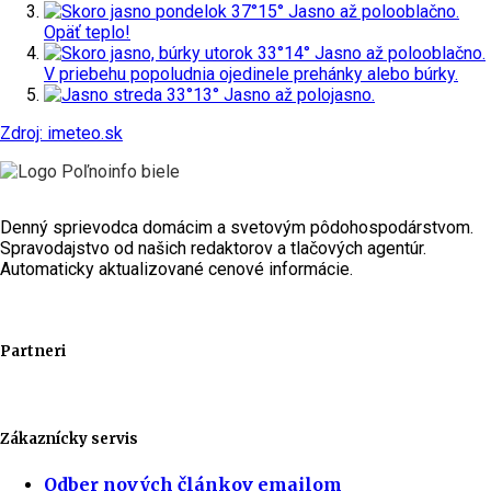
pondelok
37°
15°
Jasno až polooblačno.
Opäť teplo!
utorok
33°
14°
Jasno až polooblačno.
V priebehu popoludnia ojedinele prehánky alebo búrky.
streda
33°
13°
Jasno až polojasno.
Zdroj: imeteo.sk
Denný sprievodca domácim a svetovým pôdohospodárstvom.
Spravodajstvo od našich redaktorov a tlačových agentúr.
Automaticky aktualizované cenové informácie.
Partneri
Zákaznícky servis
Odber nových článkov emailom