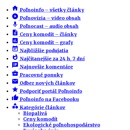
home
Poľnoinfo – všetky články
play_circle_filled
Poľnovízia – video obsah
mic
Poľnocast – audio obsah
description
Ceny komodít – články
insert_chart
Ceny komodít – grafy
event_note
Najbližšie podujatia
whatshot
Najčítanejšie za 24 h, 7 dní
speaker_notes
Najnovšie komentáre
business_center
Pracovné ponuky
email
Odber nových článkov
star
Podporiť portál Poľnoinfo
thumb_up
Poľnoinfo na Facebooku
category
Kategórie článkov
Biopalivá
Ceny komodít
Ekologické poľnohospodárstvo