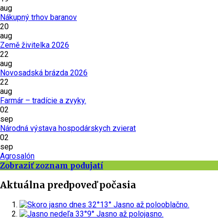
aug
Nákupný trhov baranov
20
aug
Země živitelka 2026
22
aug
Novosadská brázda 2026
22
aug
Farmár – tradície a zvyky.
02
sep
Národná výstava hospodárskych zvierat
02
sep
Agrosalón
Zobraziť zoznam podujatí
Aktuálna predpoveď počasia
dnes
32°
13°
Jasno až polooblačno.
nedeľa
33°
9°
Jasno až polojasno.