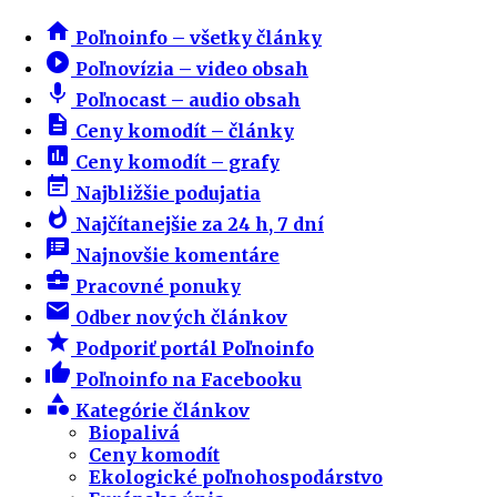
home
Poľnoinfo – všetky články
play_circle_filled
Poľnovízia – video obsah
mic
Poľnocast – audio obsah
description
Ceny komodít – články
insert_chart
Ceny komodít – grafy
event_note
Najbližšie podujatia
whatshot
Najčítanejšie za 24 h, 7 dní
speaker_notes
Najnovšie komentáre
business_center
Pracovné ponuky
email
Odber nových článkov
star
Podporiť portál Poľnoinfo
thumb_up
Poľnoinfo na Facebooku
category
Kategórie článkov
Biopalivá
Ceny komodít
Ekologické poľnohospodárstvo