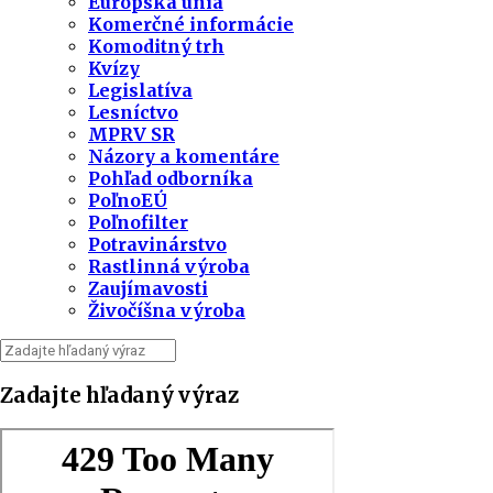
Európska únia
Komerčné informácie
Komoditný trh
Kvízy
Legislatíva
Lesníctvo
MPRV SR
Názory a komentáre
Pohľad odborníka
PoľnoEÚ
Poľnofilter
Potravinárstvo
Rastlinná výroba
Zaujímavosti
Živočíšna výroba
Zadajte hľadaný výraz