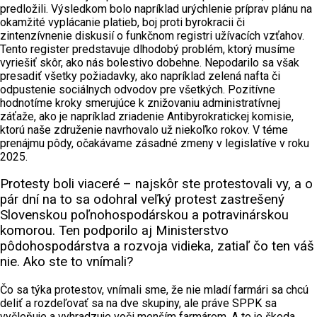
predložili. Výsledkom bolo napríklad urýchlenie príprav plánu na
okamžité vyplácanie platieb, boj proti byrokracii či
zintenzívnenie diskusií o funkčnom registri užívacích vzťahov.
Tento register predstavuje dlhodobý problém, ktorý musíme
vyriešiť skôr, ako nás bolestivo dobehne. Nepodarilo sa však
presadiť všetky požiadavky, ako napríklad zelená nafta či
odpustenie sociálnych odvodov pre všetkých. Pozitívne
hodnotíme kroky smerujúce k znižovaniu administratívnej
záťaže, ako je napríklad zriadenie Antibyrokratickej komisie,
ktorú naše združenie navrhovalo už niekoľko rokov. V téme
prenájmu pôdy, očakávame zásadné zmeny v legislatíve v roku
2025.
Protesty boli viaceré – najskôr ste protestovali vy, a o
pár dní na to sa odohral veľký protest zastrešený
Slovenskou poľnohospodárskou a potravinárskou
komorou. Ten podporilo aj Ministerstvo
pôdohospodárstva a rozvoja vidieka, zatiaľ čo ten váš
nie. Ako ste to vnímali?
Čo sa týka protestov, vnímali sme, že nie mladí farmári sa chcú
deliť a rozdeľovať sa na dve skupiny, ale práve SPPK sa
vyčleňuje a vyhradzuje voči menším farmárom. A to je škoda.