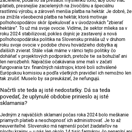
zacielené, podarilo sa presadiť myšlienku toho, aby bolo viac
platieb, presnejšie zacielených na živočíšnu a špeciálnu
rastlinnú výrobu, a zároveň menšia platba na hektár. Je dobré, že
sa znížila všeobecná platba na hektár, ktorá motivuje
poľnohospodárov skôr špekulovať a v úvodzovkách “zbierať
hektáre”. To už má svoje ovocie. Vidíme, že sektor mlieka sa v
roku 2024 stabilizoval, pokles dojníc je zastavený a nová
poľnohospodárska politika na Slovensku prináša už v druhom
roku svoje ovocie v podobe chovu hovädzieho dobytka aj
ďalších zvierat. Stále však máme v rámci tejto politiky čo
doháňať v projektových podporách, pretože tie sa bohužiaľ ani
len nerozbehli. Najväčšie očakávania sme mali v začatí
fungovania tzv. finančných nástrojov, ktoré boli schválené
Európskou komisiou a podľa všetkých pravidiel ich nemožno len
tak zrušiť. Muselo by sa preukázať, že nefungujú.
Načrtli ste teda aj isté nedostatky. Dá sa teda
povedať, že uplynulé obdobie prinieslo aj isté
sklamania?
Jedným z najväčších sklamaní počas roka 2024 bolo meškanie
priamych platieb a neschopnosť ich administrovať. Je to až
neuveriteľné. Slovensko má najmenší počet žiadateľov na
plochu krajiny – u nás len okolo 14 tisíc farmárov, čo nenaplní ani