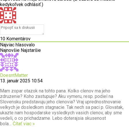
kedykoľvek odhlásiť.)
10
Komentárov
Najviac hlasovalo
Najnovšie
Najstaršie
DoesntMatter
13. január 2025 10:54
Mam zopar otazok na tohto pana. Kolko clenov ma jeho
zdruzenie? Koho zastupuje? Aku vymeru, resp. podiel na
Slovensku predstavuju jeho clenovia? Vraj uprednostnovanie
velkych je dosledkom stagnacie. Tak nech sa paci p. Glovatak,
ukazte nam hospodarske vysledkych vasich clenov, aby sme
vedeli, o co prichadzame. Lebo doterajsia skusenost
bola
…
Čítať viac »