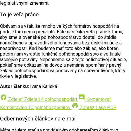
legislatívnymi zmenami.
To je veľa práce.
Obávam sa však, že mnoho veľkých farmárov hospodári na
pôde, ktorú nemá prenajatú. Ešte nás čaká veľa práce k tomu,
aby sme slovenské poľnohospodárstvo dostali do štádia
normálneho a spravodlivého fungovania bez diskriminácie a
nesprávnosti. Keď budeme mať toto ako základ, ako koreň,
potom nám vyrastie funkčné poľnohospodárstvo a vo finále
lacnejšie potraviny. Nepohneme sa z tejto nelichotivej situácie,
pokiaľ sme odkázaní na dovoz a nemáme spomínaný pevný
základ poľnohospodárstva postavený na spravodlivosti, ktorý
tkvie v legislatíve.
Autor článku:
Ivana Kaliská
facebook
comment
Zdieľať
Zdieľali 4 poľnohospodári
Komentovať
print
Komentovalo 10 poľnohospodárov
Zobraziť ako PDF
Odber nových článkov na e-mail
Máte záujem stať sa pravidelným odoberateľom článkov z