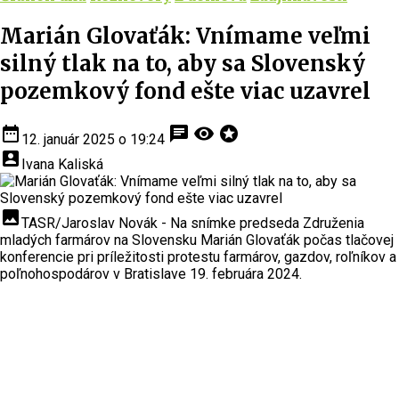
Marián Glovaťák: Vnímame veľmi
silný tlak na to, aby sa Slovenský
pozemkový fond ešte viac uzavrel
date_range
chat
visibility
stars
12. január 2025 o 19:24
account_box
Ivana Kaliská
insert_photo
TASR/Jaroslav Novák - Na snímke predseda Združenia
mladých farmárov na Slovensku Marián Glovaťák počas tlačovej
konferencie pri príležitosti protestu farmárov, gazdov, roľníkov a
poľnohospodárov v Bratislave 19. februára 2024.