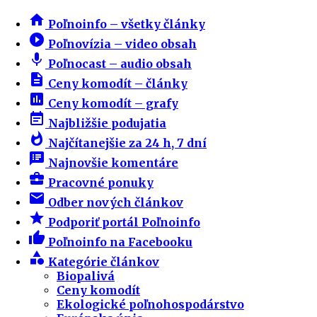
home
Poľnoinfo – všetky články
play_circle_filled
Poľnovízia – video obsah
mic
Poľnocast – audio obsah
description
Ceny komodít – články
insert_chart
Ceny komodít – grafy
event_note
Najbližšie podujatia
whatshot
Najčítanejšie za 24 h, 7 dní
speaker_notes
Najnovšie komentáre
business_center
Pracovné ponuky
email
Odber nových článkov
star
Podporiť portál Poľnoinfo
thumb_up
Poľnoinfo na Facebooku
category
Kategórie článkov
Biopalivá
Ceny komodít
Ekologické poľnohospodárstvo