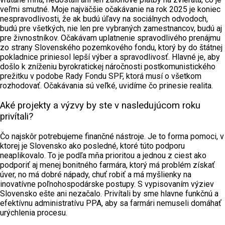
veľmi smutné. Moje najväčšie očakávanie na rok 2025 je koniec
nespravodlivosti, že ak budú úľavy na sociálnych odvodoch,
budú pre všetkých, nie len pre vybraných zamestnancov, budú aj
pre živnostníkov. Očakávam uplatnenie spravodlivého prenájmu
zo strany Slovenského pozemkového fondu, ktorý by do štátnej
pokladnice priniesol lepší výber a spravodlivosť. Hlavné je, aby
došlo k zníženiu byrokratickej náročnosti postkomunistického
prežitku v podobe Rady Fondu SPF, ktorá musí o všetkom
rozhodovať. Očakávania sú veľké, uvidíme čo prinesie realita.
Aké projekty a výzvy by ste v nasledujúcom roku
privítali?
Čo najskôr potrebujeme finančné nástroje. Je to forma pomoci, v
ktorej je Slovensko ako posledné, ktoré túto podporu
neaplikovalo. To je podľa mňa prioritou a jednou z ciest ako
podporiť aj menej bonitného farmára, ktorý má problém získať
úver, no má dobré nápady, chuť robiť a má myšlienky na
inovatívne poľnohospodárske postupy. S vypisovaním výziev
Slovensko ešte ani nezačalo. Privítali by sme hlavne funkčnú a
efektívnu administratívu PPA, aby sa farmári nemuseli domáhať
urýchlenia procesu.