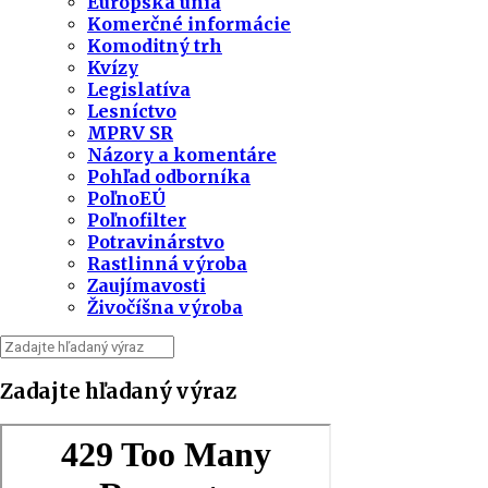
Európska únia
Komerčné informácie
Komoditný trh
Kvízy
Legislatíva
Lesníctvo
MPRV SR
Názory a komentáre
Pohľad odborníka
PoľnoEÚ
Poľnofilter
Potravinárstvo
Rastlinná výroba
Zaujímavosti
Živočíšna výroba
Zadajte hľadaný výraz