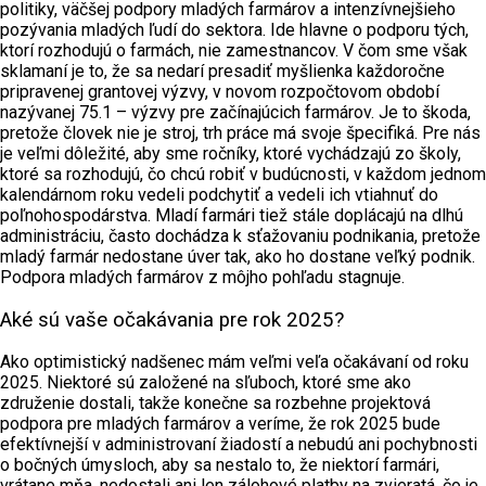
politiky, väčšej podpory mladých farmárov a intenzívnejšieho
pozývania mladých ľudí do sektora. Ide hlavne o podporu tých,
ktorí rozhodujú o farmách, nie zamestnancov. V čom sme však
sklamaní je to, že sa nedarí presadiť myšlienka každoročne
pripravenej grantovej výzvy, v novom rozpočtovom období
nazývanej 75.1 – výzvy pre začínajúcich farmárov. Je to škoda,
pretože človek nie je stroj, trh práce má svoje špecifiká. Pre nás
je veľmi dôležité, aby sme ročníky, ktoré vychádzajú zo školy,
ktoré sa rozhodujú, čo chcú robiť v budúcnosti, v každom jednom
kalendárnom roku vedeli podchytiť a vedeli ich vtiahnuť do
poľnohospodárstva. Mladí farmári tiež stále doplácajú na dlhú
administráciu, často dochádza k sťažovaniu podnikania, pretože
mladý farmár nedostane úver tak, ako ho dostane veľký podnik.
Podpora mladých farmárov z môjho pohľadu stagnuje.
Aké sú vaše očakávania pre rok 2025?
Ako optimistický nadšenec mám veľmi veľa očakávaní od roku
2025. Niektoré sú založené na sľuboch, ktoré sme ako
združenie dostali, takže konečne sa rozbehne projektová
podpora pre mladých farmárov a veríme, že rok 2025 bude
efektívnejší v administrovaní žiadostí a nebudú ani pochybnosti
o bočných úmysloch, aby sa nestalo to, že niektorí farmári,
vrátane mňa, nedostali ani len zálohové platby na zvieratá, čo je