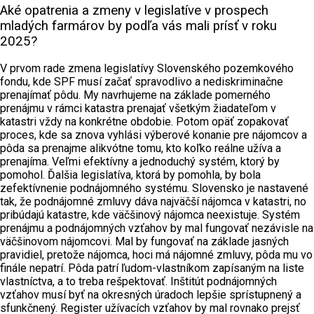
Aké opatrenia a zmeny v legislatíve v prospech
mladých farmárov by podľa vás mali prísť v roku
2025?
V prvom rade zmena legislatívy Slovenského pozemkového
fondu, kde SPF musí začať spravodlivo a nediskriminačne
prenajímať pôdu. My navrhujeme na základe pomerného
prenájmu v rámci katastra prenajať všetkým žiadateľom v
katastri vždy na konkrétne obdobie. Potom opäť zopakovať
proces, kde sa znova vyhlási výberové konanie pre nájomcov a
pôda sa prenajme alikvótne tomu, kto koľko reálne užíva a
prenajíma. Veľmi efektívny a jednoduchý systém, ktorý by
pomohol. Ďalšia legislatíva, ktorá by pomohla, by bola
zefektívnenie podnájomného systému. Slovensko je nastavené
tak, že podnájomné zmluvy dáva najväčší nájomca v katastri, no
pribúdajú katastre, kde väčšinový nájomca neexistuje. Systém
prenájmu a podnájomných vzťahov by mal fungovať nezávisle na
väčšinovom nájomcovi. Mal by fungovať na základe jasných
pravidiel, pretože nájomca, hoci má nájomné zmluvy, pôda mu vo
finále nepatrí. Pôda patrí ľudom-vlastníkom zapísaným na liste
vlastníctva, a to treba rešpektovať. Inštitút podnájomných
vzťahov musí byť na okresných úradoch lepšie sprístupnený a
sfunkčnený. Register užívacích vzťahov by mal rovnako prejsť