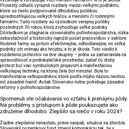
Protesty odhalili výrazné rozdiely medzi veľkými podnikmi,
ktoré sú často podporované dlhodobou politikou
uprednostňujúcou veľkých hráčov, a menšími či rodinnými
farmármi. Tieto rozdiely sú výsledkom verejnej politiky
posledných 30 rokov, ktorá zvýhodňuje veľké podniky.
Dôsledkom je stagnácia slovenského poľnohospodárstva, nízka
sebestačnosť a historicky najnižší počet pracovníkov v sektore.
Rodinné farmy sú pritom efektívnejšie, odhodlanejšie, no veľké
podniky ich vnímajú ako hrozbu, a to je škoda. Toto viedlo k
rozdeleniu protestov na dve skupiny – jedna sa zameriavala na
spravodlivosť a podnikateľské prostredie, zatiaľ čo druhý
protest bol viac symbolickým prejavom a manifestáciou
veľkolepej techniky, na ktorej čele bol minister. Bola to
manifestácia veľkopodnikov, ktoré podľa môjho názoru nechcú
nič zásadné meniť. Avšak Slovensko nutne potrebuje zásadné
reformy v poľnohospodárstve.
Spomenuli ste očakávania vo vzťahu k prenájmu pôdy.
Na problémy s prístupom k pôde poukazujete ako
združenie dlhodobo. Zlepšilo sa niečo v roku 2024?
Žiadne zlepšenie nenastalo, práve naopak, situácia sa zhoršila.
Slovenský pozemkový fond zmenil komunikáciu tak, že v