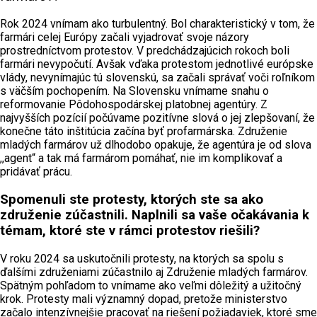
Rok 2024 vnímam ako turbulentný. Bol charakteristický v tom, že
farmári celej Európy začali vyjadrovať svoje názory
prostredníctvom protestov. V predchádzajúcich rokoch boli
farmári nevypočutí. Avšak vďaka protestom jednotlivé európske
vlády, nevynímajúc tú slovenskú, sa začali správať voči roľníkom
s väčším pochopením. Na Slovensku vnímame snahu o
reformovanie Pôdohospodárskej platobnej agentúry. Z
najvyšších pozícií počúvame pozitívne slová o jej zlepšovaní, že
konečne táto inštitúcia začína byť profarmárska. Združenie
mladých farmárov už dlhodobo opakuje, že agentúra je od slova
,,agent“ a tak má farmárom pomáhať, nie im komplikovať a
pridávať prácu.
Spomenuli ste protesty, ktorých ste sa ako
združenie zúčastnili. Naplnili sa vaše očakávania k
témam, ktoré ste v rámci protestov riešili?
V roku 2024 sa uskutočnili protesty, na ktorých sa spolu s
ďalšími združeniami zúčastnilo aj Združenie mladých farmárov.
Spätným pohľadom to vnímame ako veľmi dôležitý a užitočný
krok. Protesty mali významný dopad, pretože ministerstvo
začalo intenzívnejšie pracovať na riešení požiadaviek, ktoré sme