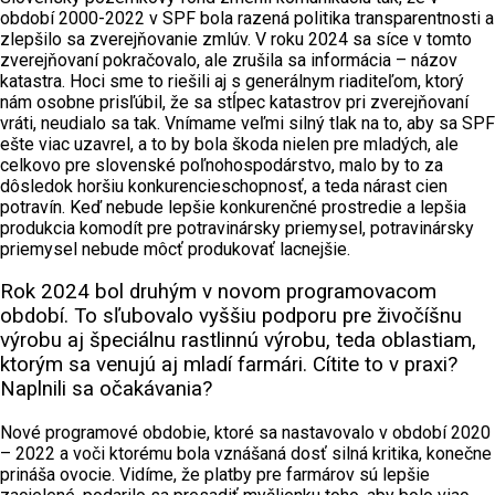
období 2000-2022 v SPF bola razená politika transparentnosti a
zlepšilo sa zverejňovanie zmlúv. V roku 2024 sa síce v tomto
zverejňovaní pokračovalo, ale zrušila sa informácia – názov
katastra. Hoci sme to riešili aj s generálnym riaditeľom, ktorý
nám osobne prisľúbil, že sa stĺpec katastrov pri zverejňovaní
vráti, neudialo sa tak. Vnímame veľmi silný tlak na to, aby sa SPF
ešte viac uzavrel, a to by bola škoda nielen pre mladých, ale
celkovo pre slovenské poľnohospodárstvo, malo by to za
dôsledok horšiu konkurencieschopnosť, a teda nárast cien
potravín. Keď nebude lepšie konkurenčné prostredie a lepšia
produkcia komodít pre potravinársky priemysel, potravinársky
priemysel nebude môcť produkovať lacnejšie.
Rok 2024 bol druhým v novom programovacom
období. To sľubovalo vyššiu podporu pre živočíšnu
výrobu aj špeciálnu rastlinnú výrobu, teda oblastiam,
ktorým sa venujú aj mladí farmári. Cítite to v praxi?
Naplnili sa očakávania?
Nové programové obdobie, ktoré sa nastavovalo v období 2020
– 2022 a voči ktorému bola vznášaná dosť silná kritika, konečne
prináša ovocie. Vidíme, že platby pre farmárov sú lepšie