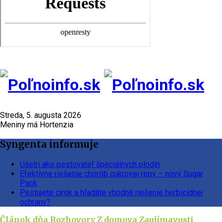
Streda, 5. augusta 2026
Meniny má Hortenzia
Syngenta informuje
Ušetri ako pestovateľ špeciálnych plodín
Efektívne riešenie chorôb cukrovej repy – nový Sugar
Pack
Pestujete cirok a hľadáte vhodné riešenie herbicídnej
ochrany?
Článok dňa
Rozhovory
Z domova
Zaujímavosti