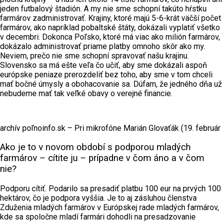
jeden futbalový štadión. A my nie sme schopní takúto hŕstku
farmárov zadministrovať. Krajiny, ktoré majú 5-6-krát väčší počet
farmárov, ako napríklad pobaltské štáty, dokázali vyplatiť všetko
v decembri. Dokonca Poľsko, ktoré má viac ako milión farmárov,
dokázalo administrovať priame platby omnoho skôr ako my.
Neviem, prečo nie sme schopní spravovať našu krajinu.
Slovensko sa má ešte veľa čo učiť, aby sme dokázali aspoň
európske peniaze prerozdeliť bez toho, aby sme v tom chceli
mať bočné úmysly a obohacovanie sa. Dúfam, že jedného dňa už
nebudeme mať tak veľké obavy o verejné financie.
archív poľnoinfo.sk – Pri mikrofóne Marián Glovaťák (19. február
Ako je to v novom období s podporou mladých
farmárov – cítite ju – prípadne v čom áno a v čom
nie?
Podporu cítiť. Podarilo sa presadiť platbu 100 eur na prvých 100
hektárov, čo je podpora vyššia. Je to aj zásluhou členstva
Zduženia mladých farmárov v Európskej rade mladých farmárov,
kde sa spoločne mladí farmári dohodli na presadzovanie